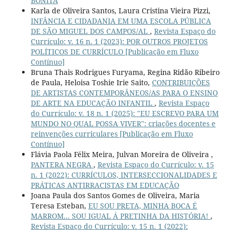
BONITA
Karla de Oliveira Santos, Laura Cristina Vieira Pizzi,
INFÂNCIA E CIDADANIA EM UMA ESCOLA PÚBLICA
DE SÃO MIGUEL DOS CAMPOS/AL
,
Revista Espaço do
Currículo: v. 16 n. 1 (2023): POR OUTROS PROJETOS
POLÍTICOS DE CURRÍCULO [Publicação em Fluxo
Contínuo]
Bruna Thais Rodrigues Furyama, Regina Ridão Ribeiro
de Paula, Heloisa Toshie Irie Saito,
CONTRIBUIÇÕES
DE ARTISTAS CONTEMPORÂNEOS/AS PARA O ENSINO
DE ARTE NA EDUCAÇÃO INFANTIL
,
Revista Espaço
do Currículo: v. 18 n. 1 (2025): "EU ESCREVO PARA UM
MUNDO NO QUAL POSSA VIVER": criações docentes e
reinvenções curriculares [Publicação em Fluxo
Contínuo]
Flávia Paola Félix Meira, Julvan Moreira de Oliveira ,
PANTERA NEGRA
,
Revista Espaço do Currículo: v. 15
n. 1 (2022): CURRÍCULOS, INTERSECCIONALIDADES E
PRÁTICAS ANTIRRACISTAS EM EDUCAÇÃO
Joana Paula dos Santos Gomes de Oliveira, Maria
Teresa Esteban,
EU SOU PRETA, MINHA BOCA É
MARROM... SOU IGUAL Á PRETINHA DA HISTÓRIA!
,
Revista Espaço do Currículo: v. 15 n. 1 (2022):