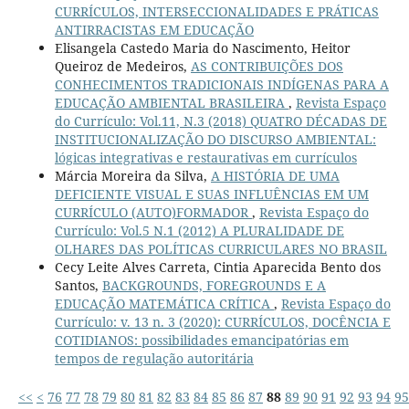
CURRÍCULOS, INTERSECCIONALIDADES E PRÁTICAS
ANTIRRACISTAS EM EDUCAÇÃO
Elisangela Castedo Maria do Nascimento, Heitor
Queiroz de Medeiros,
AS CONTRIBUIÇÕES DOS
CONHECIMENTOS TRADICIONAIS INDÍGENAS PARA A
EDUCAÇÃO AMBIENTAL BRASILEIRA
,
Revista Espaço
do Currículo: Vol.11, N.3 (2018) QUATRO DÉCADAS DE
INSTITUCIONALIZAÇÃO DO DISCURSO AMBIENTAL:
lógicas integrativas e restaurativas em currículos
Márcia Moreira da Silva,
A HISTÓRIA DE UMA
DEFICIENTE VISUAL E SUAS INFLUÊNCIAS EM UM
CURRÍCULO (AUTO)FORMADOR
,
Revista Espaço do
Currículo: Vol.5 N.1 (2012) A PLURALIDADE DE
OLHARES DAS POLÍTICAS CURRICULARES NO BRASIL
Cecy Leite Alves Carreta, Cintia Aparecida Bento dos
Santos,
BACKGROUNDS, FOREGROUNDS E A
EDUCAÇÃO MATEMÁTICA CRÍTICA
,
Revista Espaço do
Currículo: v. 13 n. 3 (2020): CURRÍCULOS, DOCÊNCIA E
COTIDIANOS: possibilidades emancipatórias em
tempos de regulação autoritária
<<
<
76
77
78
79
80
81
82
83
84
85
86
87
88
89
90
91
92
93
94
95