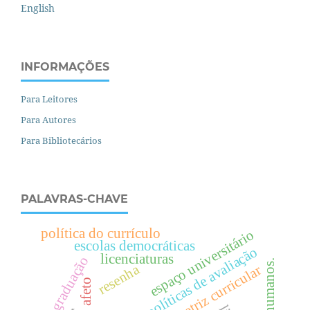
English
INFORMAÇÕES
Para Leitores
Para Autores
Para Bibliotecários
PALAVRAS-CHAVE
política do currículo
espaço universitário
escolas democráticas
políticas de avaliação
licenciaturas
pós-graduação
.
resenha
diretriz curricular
afeto