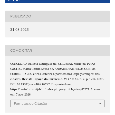
PUBLICADO
31-08-2023
COMO CITAR
CONCEICAO, Rafaela Rodrigues da; CERDEIRA, Maristela Petry;
CASTRO, Maria Cecília Sousa de. ANDARILHAR PELOS GUETOS
CURRICULARES: éticas, estéticas, poéticas nos ‘espaçostempos’ das
cidades.
Revista Espaço do Currículo
,
[S. l.]
, v. 16, n. 2, p. 1–14, 2023.
DOI: 10.15687/rec.v16i2.67277. Disponível em:
https://periodicos.ufpb.br/index.php/rec/article/view/67277. Acesso
em: 7 ago. 2026.
Fomatos de Citação