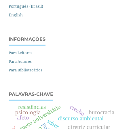
Português (Brasil)
English
INFORMAÇÕES
Para Leitores
Para Autores
Para Bibliotecários
PALAVRAS-CHAVE
espaço universitário
creche
resistências
psicologia
burocracia
afeto
discurso ambiental
saber
diretriz curricular