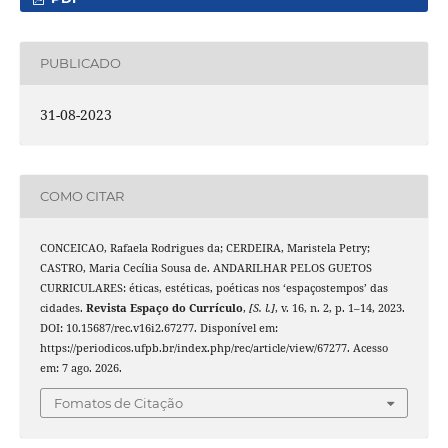
PUBLICADO
31-08-2023
COMO CITAR
CONCEICAO, Rafaela Rodrigues da; CERDEIRA, Maristela Petry;
CASTRO, Maria Cecília Sousa de. ANDARILHAR PELOS GUETOS
CURRICULARES: éticas, estéticas, poéticas nos ‘espaçostempos’ das
cidades.
Revista Espaço do Currículo
,
[S. l.]
, v. 16, n. 2, p. 1–14, 2023.
DOI: 10.15687/rec.v16i2.67277. Disponível em:
https://periodicos.ufpb.br/index.php/rec/article/view/67277. Acesso
em: 7 ago. 2026.
Fomatos de Citação