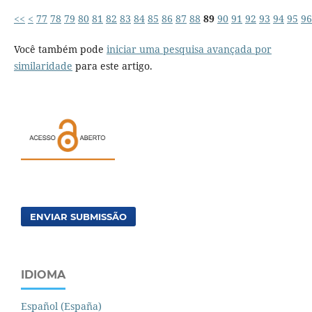
<<
<
77
78
79
80
81
82
83
84
85
86
87
88
89
90
91
92
93
94
95
96
Você também pode
iniciar uma pesquisa avançada por
similaridade
para este artigo.
ENVIAR SUBMISSÃO
IDIOMA
Español (España)