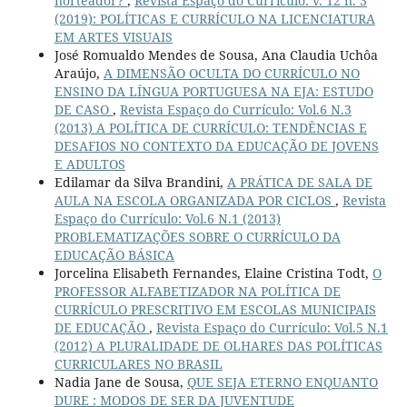
norteador?
,
Revista Espaço do Currículo: v. 12 n. 3
(2019): POLÍTICAS E CURRÍCULO NA LICENCIATURA
EM ARTES VISUAIS
José Romualdo Mendes de Sousa, Ana Claudia Uchôa
Araújo,
A DIMENSÃO OCULTA DO CURRÍCULO NO
ENSINO DA LÍNGUA PORTUGUESA NA EJA: ESTUDO
DE CASO
,
Revista Espaço do Currículo: Vol.6 N.3
(2013) A POLÍTICA DE CURRÍCULO: TENDÊNCIAS E
DESAFIOS NO CONTEXTO DA EDUCAÇÃO DE JOVENS
E ADULTOS
Edilamar da Silva Brandini,
A PRÁTICA DE SALA DE
AULA NA ESCOLA ORGANIZADA POR CICLOS
,
Revista
Espaço do Currículo: Vol.6 N.1 (2013)
PROBLEMATIZAÇÕES SOBRE O CURRÍCULO DA
EDUCAÇÃO BÁSICA
Jorcelina Elisabeth Fernandes, Elaine Cristina Todt,
O
PROFESSOR ALFABETIZADOR NA POLÍTICA DE
CURRÍCULO PRESCRITIVO EM ESCOLAS MUNICIPAIS
DE EDUCAÇÃO
,
Revista Espaço do Currículo: Vol.5 N.1
(2012) A PLURALIDADE DE OLHARES DAS POLÍTICAS
CURRICULARES NO BRASIL
Nadia Jane de Sousa,
QUE SEJA ETERNO ENQUANTO
DURE : MODOS DE SER DA JUVENTUDE