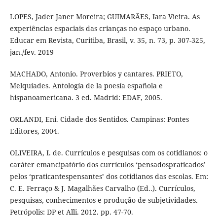
LOPES, Jader Janer Moreira; GUIMARÃES, Iara Vieira. As
experiências espaciais das crianças no espaço urbano.
Educar em Revista, Curitiba, Brasil, v. 35, n. 73, p. 307-325,
jan./fev. 2019
MACHADO, Antonio. Proverbios y cantares. PRIETO,
Melquíades. Antología de la poesía española e
hispanoamericana. 3 ed. Madrid: EDAF, 2005.
ORLANDI, Eni. Cidade dos Sentidos. Campinas: Pontes
Editores, 2004.
OLIVEIRA, I. de. Currículos e pesquisas com os cotidianos: o
caráter emancipatório dos currículos ‘pensadospraticados’
pelos ‘praticantespensantes’ dos cotidianos das escolas. Em:
C. E. Ferraço & J. Magalhães Carvalho (Ed..). Currículos,
pesquisas, conhecimentos e produção de subjetividades.
Petrópolis: DP et Alli. 2012. pp. 47-70.