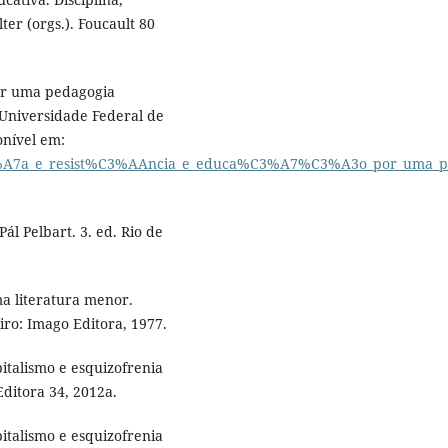
ter (orgs.). Foucault 80
por uma pedagogia
Universidade Federal de
onível em:
C3%A7a_e_resist%C3%AAncia_e_educa%C3%A7%C3%A3o_por_uma_
l Pelbart. 3. ed. Rio de
ma literatura menor.
iro: Imago Editora, 1977.
pitalismo e esquizofrenia
Editora 34, 2012a.
pitalismo e esquizofrenia