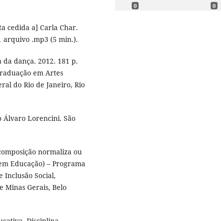
0
0
a cedida a] Carla Char.
1 arquivo .mp3 (5 min.).
 da dança. 2012. 181 p.
Graduação em Artes
ral do Rio de Janeiro, Rio
 Álvaro Lorencini. São
composição normaliza ou
o em Educação) – Programa
Inclusão Social,
e Minas Gerais, Belo
ativa. Disciplina,