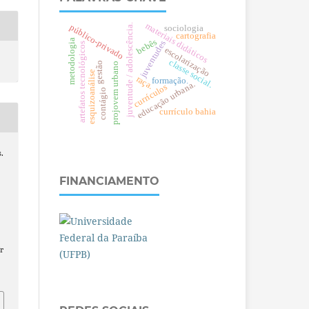
materiais didáticos
juventude / adolescência.
público-privado
sociologia
cartografia
metodologia
bebês
juventudes
artefatos tecnológicos
escolarização
c
la
s
s
e
o
c
ia
gestão
projovem urbano
esquizoanálise
s
l.
raça.
formação.
a.
currículos
contágio
e
d
u
c
a
ç
ã
o
ur
b
a
n
currículo bahia
.
FINANCIAMENTO
r