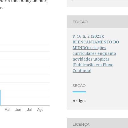
ectar a uma dança-menor,
r.
EDIÇÃO
v. 16 n. 2 (2023):
REENCANTAMENTO DO
MUNDO: criações
curriculares enquanto
novidades utópicas
[Publicação em Fluxo
Contínuo]
SEÇÃO
Artigos
LICENÇA