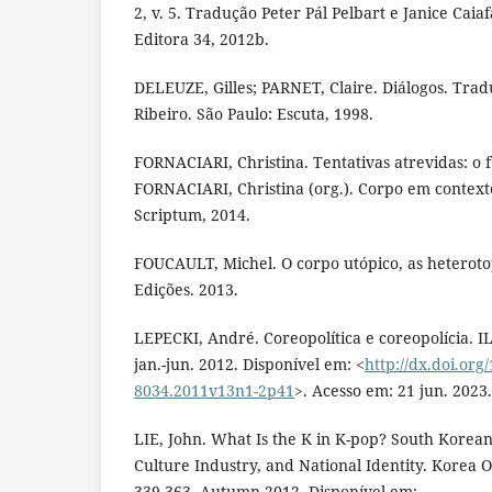
2, v. 5. Tradução Peter Pál Pelbart e Janice Caiaf
Editora 34, 2012b.
DELEUZE, Gilles; PARNET, Claire. Diálogos. Trad
Ribeiro. São Paulo: Escuta, 1998.
FORNACIARI, Christina. Tentativas atrevidas: o 
FORNACIARI, Christina (org.). Corpo em context
Scriptum, 2014.
FOUCAULT, Michel. O corpo utópico, as heterotop
Edições. 2013.
LEPECKI, André. Coreopolítica e coreopolícia. ILH
jan.-jun. 2012. Disponível em: <
http://dx.doi.org
8034.2011v13n1-2p41
>. Acesso em: 21 jun. 2023.
LIE, John. What Is the K in K-pop? South Korean
Culture Industry, and National Identity. Korea Ob
339-363, Autumn 2012. Disponível em: