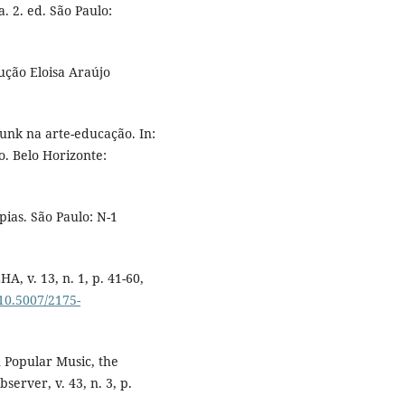
a. 2. ed. São Paulo:
ução Eloisa Araújo
funk na arte-educação. In:
o. Belo Horizonte:
ias. São Paulo: N-1
A, v. 13, n. 1, p. 41-60,
/10.5007/2175-
 Popular Music, the
server, v. 43, n. 3, p.