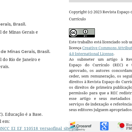
Copyright (c) 2023 Revista Espaço 
Currículo
rais, Brasil.
 de Minas Gerais e
Este trabalho está licenciado sob 
licença
Creative Commons Attribu
de Minas Gerais, Brasil.
4.0 International License
.
 do Rio de Janeiro e
Ao submeter um artigo à Rev
Espaço do Currículo (REC) e t
rais.
aprovado, os autores concorda
ceder, sem remuneração, os segui
direitos à Revista Espaço do Currí
os direitos de primeira publicaçã
permissão para que a REC redistr
esse artigo e seus metadados
serviços de indexação e referênci
seus editores julguem apropriados
). Educação é a Base.
l em:
NCC_EI_EF_110518_versaofinal_site.pdf