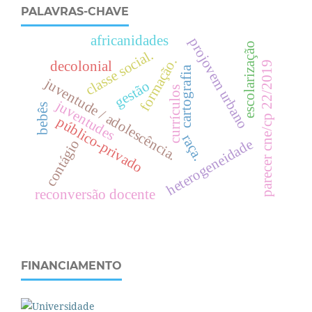
PALAVRAS-CHAVE
africanidades
projovem urbano
escolarização
.
formação.
decolonial
parecer cne/cp 22/2019
cartografia
c
l
a
s
s
e
s
o
c
i
a
l
juventude / adolescência.
gestão
currículos
juventudes
bebês
público-privado
raça.
heterogeneidade
contágio
reconversão docente
FINANCIAMENTO