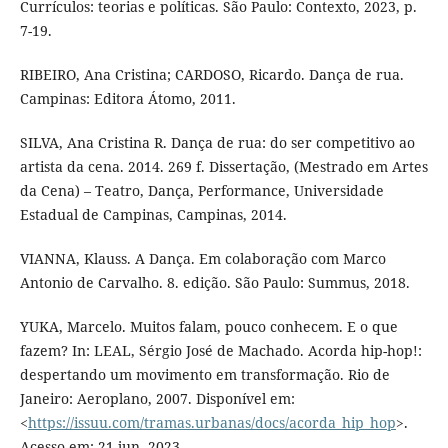
Currículos: teorias e políticas. São Paulo: Contexto, 2023, p.
7-19.
RIBEIRO, Ana Cristina; CARDOSO, Ricardo. Dança de rua.
Campinas: Editora Átomo, 2011.
SILVA, Ana Cristina R. Dança de rua: do ser competitivo ao
artista da cena. 2014. 269 f. Dissertação, (Mestrado em Artes
da Cena) – Teatro, Dança, Performance, Universidade
Estadual de Campinas, Campinas, 2014.
VIANNA, Klauss. A Dança. Em colaboração com Marco
Antonio de Carvalho. 8. edição. São Paulo: Summus, 2018.
YUKA, Marcelo. Muitos falam, pouco conhecem. E o que
fazem? In: LEAL, Sérgio José de Machado. Acorda hip-hop!:
despertando um movimento em transformação. Rio de
Janeiro: Aeroplano, 2007. Disponível em:
<
https://issuu.com/tramas.urbanas/docs/acorda_hip_hop
>.
Acesso em: 21 jun. 2023.