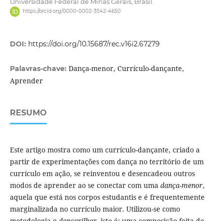
Universidade Federal de Minas Gerais, Brasil.
https://orcid.org/0000-0002-3542-4650
DOI:
https://doi.org/10.15687/rec.v16i2.67279
Dança-menor, Currículo-dançante,
Palavras-chave:
Aprender
RESUMO
Este artigo mostra como um currículo-dançante, criado a
partir de experimentações com dança no território de um
currículo em ação, se reinventou e desencadeou outros
modos de aprender ao se conectar com uma
dança-menor
,
aquela que está nos corpos estudantis e é frequentemente
marginalizada no currículo maior. Utilizou-se como
metodologia o
dançarilhar
, isto é: uma composição feita de