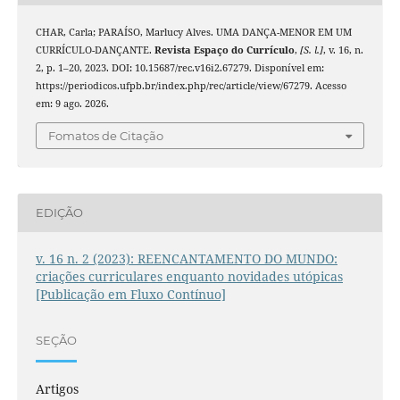
CHAR, Carla; PARAÍSO, Marlucy Alves. UMA DANÇA-MENOR EM UM
CURRÍCULO-DANÇANTE.
Revista Espaço do Currículo
,
[S. l.]
, v. 16, n.
2, p. 1–20, 2023. DOI: 10.15687/rec.v16i2.67279. Disponível em:
https://periodicos.ufpb.br/index.php/rec/article/view/67279. Acesso
em: 9 ago. 2026.
Fomatos de Citação
EDIÇÃO
v. 16 n. 2 (2023): REENCANTAMENTO DO MUNDO:
criações curriculares enquanto novidades utópicas
[Publicação em Fluxo Contínuo]
SEÇÃO
Artigos