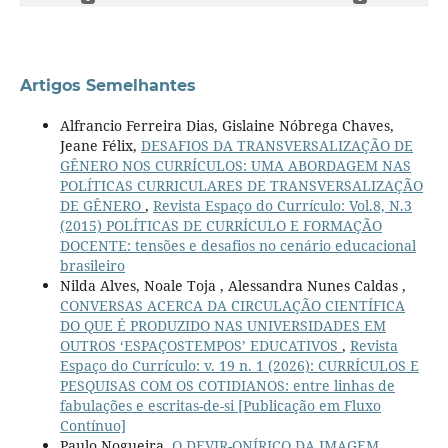
Artigos Semelhantes
Alfrancio Ferreira Dias, Gislaine Nóbrega Chaves,
Jeane Félix,
DESAFIOS DA TRANSVERSALIZAÇÃO DE
GÊNERO NOS CURRÍCULOS: UMA ABORDAGEM NAS
POLÍTICAS CURRICULARES DE TRANSVERSALIZAÇÃO
DE GÊNERO
,
Revista Espaço do Currículo: Vol.8, N.3
(2015) POLÍTICAS DE CURRÍCULO E FORMAÇÃO
DOCENTE: tensões e desafios no cenário educacional
brasileiro
Nilda Alves, Noale Toja , Alessandra Nunes Caldas ,
CONVERSAS ACERCA DA CIRCULAÇÃO CIENTÍFICA
DO QUE É PRODUZIDO NAS UNIVERSIDADES EM
OUTROS ‘ESPAÇOSTEMPOS’ EDUCATIVOS
,
Revista
Espaço do Currículo: v. 19 n. 1 (2026): CURRÍCULOS E
PESQUISAS COM OS COTIDIANOS: entre linhas de
fabulações e escritas-de-si [Publicação em Fluxo
Contínuo]
Paulo Nogueira,
O DEVIR-ONÍRICO DA IMAGEM
,