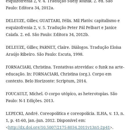
esquizofrenia 2, v. 4. Tradução Suely Rolnik. 2. ed. São
Paulo: Editora 34, 2012a.
DELEUZE, Gilles; GUATTARI, Félix. Mil Platôs: capitalismo e
esquizofrenia 2, v. 5. Tradução Peter Pál Pelbart e Janice
Caiafa. 2. ed. São Paulo: Editora 34, 2012b.
DELEUZE, Gilles; PARNET, Claire. Diálogos. Tradução Eloisa
Araújo Ribeiro. São Paulo: Escuta, 1998.
FORNACIARI, Christina. Tentativas atrevidas: o funk na arte-
educação. In: FORNACIARI, Christina (org.). Corpo em
contexto. Belo Horizonte: Scriptum, 2014.
FOUCAULT, Michel. O corpo utópico, as heterotopias. São
Paulo: N-1 Edições. 2013.
LEPECKI, André. Coreopolítica e coreopolícia. ILHA, v. 13, n.
1, p. 41-60, jan.-jun. 2012. Disponível em:
<
http://dx.doi.org/10.5007/2175-8034.2011v13n1-2p41
>.