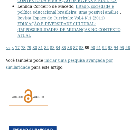
CONTEXTO DA EDUCAÇÃO DE JOVENS E ADULTOS
Lenilda Cordeiro de Macêdo,
Estado, sociedade e
política educacional brasileira: uma possível análise
,
Revista Espaço do Currículo: Vol.4 N.1 (2011)
EDUCAÇÃO E DIVERSIDADE CULTURAL:
(IM)POSSIBILIDADES DE MUDANÇAS NO CONTEXTO
ATUAL
<<
<
77
78
79
80
81
82
83
84
85
86
87
88
89
90
91
92
93
94
95
96
Você também pode
iniciar uma pesquisa avançada por
similaridade
para este artigo.
ENVIAR SUBMISSÃO