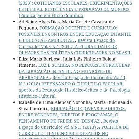
(2023): COTIDIANOS ESCOLARES, EXPERIMENTAÇÕES
ESTÉTICAS, RESISTÊNCIA E PRODUÇÃO DE MUNDOS
[Publicação em Fluxo Contínuo]
Adelaide Alves Dias, Maria Gorete Cavalcante
Pequeno,
FORMAÇÃO DOCENTE E CURRÍCULO:
POSSÍVEIS ENCONTROS ENTRE EDUCAÇÃO INFANTIL
E EDUCAÇÃO AMBIENTAL
,
Revista Espaço do
Currículo: Vol.5 N.1 (2012) A PLURALIDADE DE
OLHARES DAS POLÍTICAS CURRICULARES NO BRASIL
Eliza Maria Barbosa, Júlia Inês Pinheiro Bolota
Pimenta,
LUZ E SOMBRA NO PERCURSO CURRICULAR
DA EDUCAÇÃO INFANTIL NO MUNICÍPIO DE
ARARAQUARA
,
Revista Espaço do Currículo: Vol.11,
N.2 (2018) REPENSANDO O CURRÍCULO ESCOLAR:
aportes da Pedagogia Histórico-Crítica e da Psicologia
Histórico-Cultural
Isabelle de Luna Alencar Noronha, Maria Dulcinea da
Silva Loureiro,
EDUCAÇÃO DE JOVENS E ADULTOS:
ENTRE VONTADES, DIREITOS E PROGRAMAS, O
PENSAMENTO DE FREIRE SE (DES)FAZ
,
Revista
Espaço do Currículo: Vol.6 N.3 (2013) A POLÍTICA DE
CURRÍCULO: TENDÊNCIAS E DESAFIOS NO