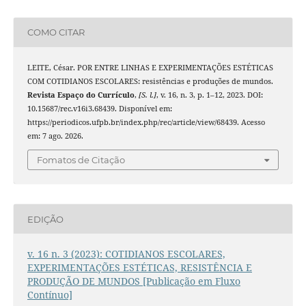
COMO CITAR
LEITE, César. POR ENTRE LINHAS E EXPERIMENTAÇÕES ESTÉTICAS
COM COTIDIANOS ESCOLARES: resistências e produções de mundos.
Revista Espaço do Currículo
,
[S. l.]
, v. 16, n. 3, p. 1–12, 2023. DOI:
10.15687/rec.v16i3.68439. Disponível em:
https://periodicos.ufpb.br/index.php/rec/article/view/68439. Acesso
em: 7 ago. 2026.
Fomatos de Citação
EDIÇÃO
v. 16 n. 3 (2023): COTIDIANOS ESCOLARES,
EXPERIMENTAÇÕES ESTÉTICAS, RESISTÊNCIA E
PRODUÇÃO DE MUNDOS [Publicação em Fluxo
Contínuo]