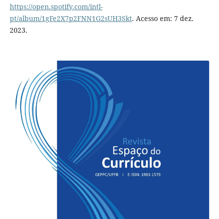
https://open.spotify.com/intl-
pt/album/1gFe2X7p2FNN1G2sUH3Skt
. Acesso em: 7 dez.
2023.