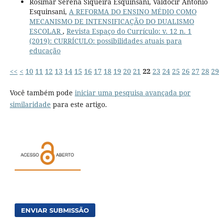
Rosimar Serena Siqueira Esquinsani, Valdocir Antonio
Esquinsani,
A REFORMA DO ENSINO MÉDIO COMO
MECANISMO DE INTENSIFICAÇÃO DO DUALISMO
ESCOLAR
,
Revista Espaço do Currículo: v. 12 n. 1
(2019): CURRÍCULO: possibilidades atuais para
educação
<<
<
10
11
12
13
14
15
16
17
18
19
20
21
22
23
24
25
26
27
28
29
Você também pode
iniciar uma pesquisa avançada por
similaridade
para este artigo.
ENVIAR SUBMISSÃO