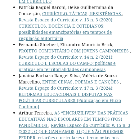
EM CURRÍCULO
Patrícia Raquel Baroni, Deise Guilhermina da
Conceição,
CURRÍCULO, TÁTICAS, RESISTÊNCIAS
,
Revista Espaço do Currículo: v. 13 n. 3 (2020):
CURRÍCULOS, DOCÊNCIA E COTIDIANOS:
possibilidades emancipatórias em tempos de
regulação autoritária
Fernanda Stoeberl, Elizandro Maurício Brick,
PROJETO COMUNITÁRIO COM JOVENS CAMPONESES
,
Revista Espaço do Currículo: v. 14 n. 2 (2021):
CURRÍCULO E ESCOLAS DO CAMPO: políticas e
práticas em territorialidades camponesas
Janaina Barbara Rangel Silva, Valéria de Souza
Marcelino,
ENTRE CENAS, POEMAS E CANÇÕES
,
Revista Espaço do Currículo: v. 17 n. 3 (2024):
REFORMAS EDUCACIONAIS E DISPUTAS NAS
POLÍTICAS CURRICULARES [Publicação em Fluxo
Contínuo]
Arthur Ferreira,
AS “ENCRUZILIVES” DAS PRÁTICAS
EDUCATIVAS NÃO ESCOLARES EM TEMPOS (PÓS)
PANDÊMICOS
,
Revista Espaço do Currículo: v. 15 n. 3
(2022): O QUE GANHAMOS, O QUE NÃO PODEMOS
PERDER: criações curriculares e tecnologias nos