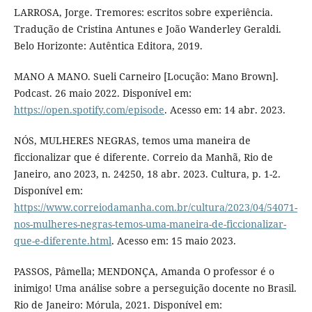
LARROSA, Jorge. Tremores: escritos sobre experiência.
Tradução de Cristina Antunes e João Wanderley Geraldi.
Belo Horizonte: Autêntica Editora, 2019.
MANO A MANO. Sueli Carneiro [Locução: Mano Brown].
Podcast. 26 maio 2022. Disponível em:
https://open.spotify.com/episode
. Acesso em: 14 abr. 2023.
NÓS, MULHERES NEGRAS, temos uma maneira de
ficcionalizar que é diferente. Correio da Manhã, Rio de
Janeiro, ano 2023, n. 24250, 18 abr. 2023. Cultura, p. 1-2.
Disponível em:
https://www.correiodamanha.com.br/cultura/2023/04/54071-
nos-mulheres-negras-temos-uma-maneira-de-ficcionalizar-
que-e-diferente.html
. Acesso em: 15 maio 2023.
PASSOS, Pâmella; MENDONÇA, Amanda O professor é o
inimigo! Uma análise sobre a perseguição docente no Brasil.
Rio de Janeiro: Mórula, 2021. Disponível em: