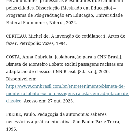
Perambulantes: professoras e estudantes que caminham
pelas cidades. Dissertação (Mestrado em Educação) –
Programa de Pós-graduação em Educação, Universidade
Federal Fluminense, Niterói, 2022.
CERTEAU, Michel de. A invenção do cotidiano: 1. Artes de
fazer. Petrópolis: Vozes, 1994.
COSTA, Anna Gabriela. [colaboração para a CNN Brasil].
Bisneta de Monteiro Lobato exclui passagens racistas em
adaptação de clássico. CNN-Brasil. [S.l.: s.n.], 2020.
Disponível em:
https://www.cnnbrasil.com.br/entretenimento/bisneta-de-
monteiro-lobato-exclui-passagens-racistas-em-adaptacao-de-
classico
. Acesso em: 27 out. 2023.
FREIRE, Paulo. Pedagogia da autonomia: saberes
necessários à prática educativa. São Paulo: Paz e Terra,
1996.