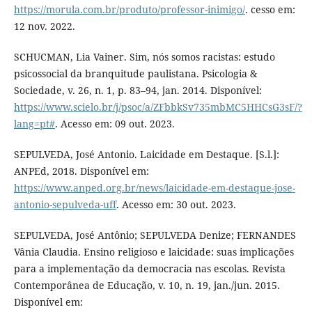
https://morula.com.br/produto/professor-inimigo/
. cesso em:
12 nov. 2022.
SCHUCMAN, Lia Vainer. Sim, nós somos racistas: estudo
psicossocial da branquitude paulistana. Psicologia &
Sociedade, v. 26, n. 1, p. 83–94, jan. 2014. Disponível:
https://www.scielo.br/j/psoc/a/ZFbbkSv735mbMC5HHCsG3sF/?
lang=pt#
. Acesso em: 09 out. 2023.
SEPULVEDA, José Antonio. Laicidade em Destaque. [S.l.]:
ANPEd, 2018. Disponível em:
https://www.anped.org.br/news/laicidade-em-destaque-jose-
antonio-sepulveda-uff
. Acesso em: 30 out. 2023.
SEPULVEDA, José Antônio; SEPULVEDA Denize; FERNANDES
Vânia Claudia. Ensino religioso e laicidade: suas implicações
para a implementação da democracia nas escolas. Revista
Contemporânea de Educação, v. 10, n. 19, jan./jun. 2015.
Disponível em: