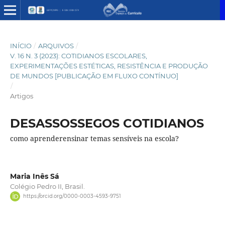
INÍCIO
/
ARQUIVOS
/
V. 16 N. 3 (2023): COTIDIANOS ESCOLARES,
EXPERIMENTAÇÕES ESTÉTICAS, RESISTÊNCIA E PRODUÇÃO
DE MUNDOS [PUBLICAÇÃO EM FLUXO CONTÍNUO]
/
Artigos
DESASSOSSEGOS COTIDIANOS
como aprenderensinar temas sensíveis na escola?
Maria Inês Sá
Colégio Pedro II, Brasil.
https://orcid.org/0000-0003-4593-9751