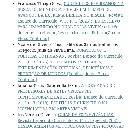
Francisco Thiago Silva,
CURRÍCULOS FREIREANOS NA
BUSCA DE MUNDOS POSSÍVEIS EM TEMPOS DE
AVANÇOS DA EXTREMA DIREITA NO BRASIL
,
Revista
Espaço do Currículo: v. 18 n. 1 (2025): "EU ESCREVO
PARA UM MUNDO NO QUAL POSSA VIVER": criações
docentes e reinvenções curriculares [Publicação em
Fluxo Contínuo]
Noale de Oliveira Toja, Talita dos Santos Malheiros
Gregorio, Júlia da Silva Lima,
CURRÍCULOS E
POÉTICAS COTIDIANAS
,
Revista Espaço do Currículo:
v. 16 n. 3 (2023): COTIDIANOS ESCOLARES,
EXPERIMENTAÇÕES ESTÉTICAS, RESISTÊNCIA E
PRODUÇÃO DE MUNDOS [Publicação em Fluxo
Contínuo]
Janaína Corá, Cláudia Battestin,
A FORMAÇÃO DE
PROFESSORES DE ARTES VISUAIS NA
CONTEMPORANEIDADE
,
Revista Espaço do Currículo:
v. 12 n. 3 (2019): POLÍTICAS E CURRÍCULO NA
LICENCIATURA EM ARTES VISUAIS
Iris Verena Oliveira,
GIRAS DE ESCREVIVÊNCIAS
,
Revista Espaço do Currículo: v. 14 n. Especial (2021):
DESLOCAMENTOS METODOLÓGICOS NAS PESQUISAS