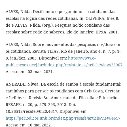
ALVES, Nilda. Decifrando o pergaminho – o cotidiano das
escolas na lógica das redes cotidianas. In: OLIVEIRA, Inês B.
de e ALVES, Nilda. (org.). Pesquisa no/do cotidiano das
escolas: sobre rede de saberes. Rio de Janeiro: DP&A, 2001.
ALVES, Nilda. Sobre movimentos das pesquisas nos/dos/com
os cotidianos. Revista TEIAS, Rio de Janeiro, ano 4, n. 7, p. 1-
8, jan./dez. 2003. Disponível em:
https://www.e-
publicacoes.uerj.br/index.php/revistateias/article/view/23967
.
Acesso em: 03 mar. 2021.
ANDRADE, Nívea. Da escola de samba à escola fundamental:
caminhos para pensar os cotidianos com Cris Costa, Certeau
e Lefebvre. Revista Sul-Americana de Filosofia e Educação –
RESAFE, n. 20, p. 275–293, 2013. Doi:
10.26512/resafe.v0i20.4617. Disponível em:
https://periodicos.unb.br/index.php/resafe/article/view/4617
.
Acesso em: 10 mai 2022.