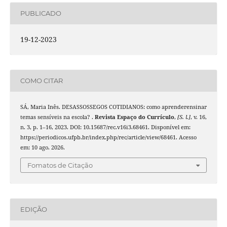
PUBLICADO
19-12-2023
COMO CITAR
SÁ, Maria Inês. DESASSOSSEGOS COTIDIANOS: como aprenderensinar
temas sensíveis na escola? .
Revista Espaço do Currículo
,
[S. l.]
, v. 16,
n. 3, p. 1–16, 2023. DOI: 10.15687/rec.v16i3.68461. Disponível em:
https://periodicos.ufpb.br/index.php/rec/article/view/68461. Acesso
em: 10 ago. 2026.
Fomatos de Citação
EDIÇÃO