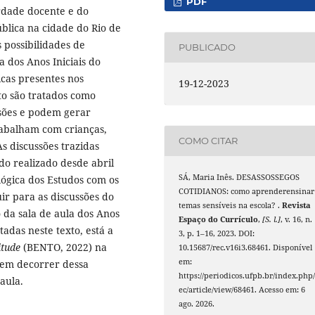
PDF
erdade docente e do
ública na cidade do Rio de
 possibilidades de
PUBLICADO
a dos Anos Iniciais do
cas presentes nos
19-12-2023
xto são tratados como
sões e podem gerar
abalham com crianças,
COMO CITAR
s discussões trazidas
do realizado desde abril
SÁ, Maria Inês. DESASSOSSEGOS
lógica dos Estudos com os
COTIDIANOS: como aprenderensinar
ir para as discussões do
temas sensíveis na escola? .
Revista
 da sala de aula dos Anos
Espaço do Currículo
,
[S. l.]
, v. 16, n.
tadas neste texto, está a
3, p. 1–16, 2023. DOI:
itude
(BENTO, 2022) na
10.15687/rec.v16i3.68461. Disponível
em:
dem decorrer dessa
https://periodicos.ufpb.br/index.php/
aula.
ec/article/view/68461. Acesso em: 6
ago. 2026.