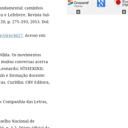
fundamental: caminhos
0
0
u e Lefebvre. Revista Sul-
20, p. 275–293, 2013. Doi:
le/view/4617
. Acesso em:
Nilda. Os movimentos
s muitas conversas acerca
, Leonardo; SÜSSEKIND,
culo e formação docente:
cas. Curitiba: CRV Editora,
o: Companhia das Letras,
nselho Nacional de
 p. 1-7. Diário Oficial da