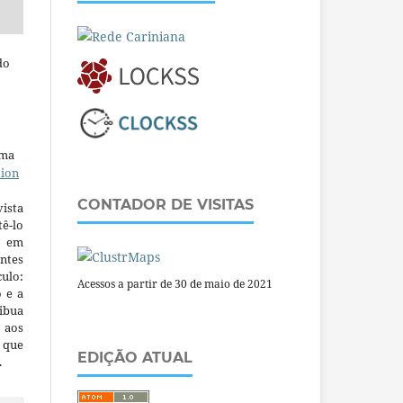
do
uma
tion
CONTADOR DE VISITAS
ista
ê-lo
m em
ntes
culo:
Acessos a partir de 30 de maio de 2021
o e a
ibua
 aos
a que
EDIÇÃO ATUAL
.