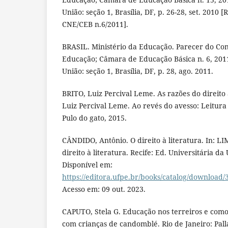
União: seção 1, Brasília, DF, p. 26-28, set. 201
CNE/CEB n.6/2011].
BRASIL. Ministério da Educação. Parecer do Co
Educação; Câmara de Educação Básica n. 6, 2011, 
União: seção 1, Brasília, DF, p. 28, ago. 2011.
BRITO, Luiz Percival Leme. As razões do direito à
Luiz Percival Leme. Ao revés do avesso: Leitura
Pulo do gato, 2015.
CÂNDIDO, Antônio. O direito à literatura. In: LIM
direito à literatura. Recife: Ed. Universitária da
Disponível em:
https://editora.ufpe.br/books/catalog/download/
Acesso em: 09 out. 2023.
CAPUTO, Stela G. Educação nos terreiros e como 
com crianças de candomblé. Rio de Janeiro: Pall