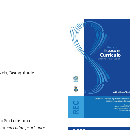
íveis, Branquitude
docência de uma
 um
narrador praticante