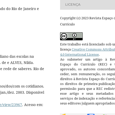
LICENÇA
do do Rio de Janeiro e
Copyright (c) 2023 Revista Espaço 
Currículo
Este trabalho está licenciado sob 
licença
Creative Commons Attribu
4.0 International License
.
diano das escolas na
Ao submeter um artigo à Rev
. de e ALVES, Nilda.
Espaço do Currículo (REC) e t
re rede de saberes. Rio de
aprovado, os autores concorda
ceder, sem remuneração, os segui
direitos à Revista Espaço do Currí
os direitos de primeira publicaçã
os/dos/com os cotidianos.
permissão para que a REC redistr
 jan./dez. 2003. Disponível
esse artigo e seus metadados
serviços de indexação e referênci
seus editores julguem apropriados
le/view/23967
. Acesso em: