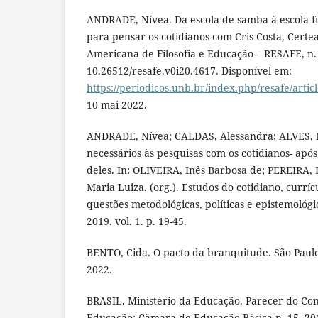
ANDRADE, Nívea. Da escola de samba à escola 
para pensar os cotidianos com Cris Costa, Certea
Americana de Filosofia e Educação – RESAFE, n. 
10.26512/resafe.v0i20.4617. Disponível em:
https://periodicos.unb.br/index.php/resafe/artic
10 mai 2022.
ANDRADE, Nívea; CALDAS, Alessandra; ALVES, 
necessários às pesquisas com os cotidianos- apó
deles. In: OLIVEIRA, Inês Barbosa de; PEREIRA
Maria Luiza. (org.). Estudos do cotidiano, currí
questões metodológicas, políticas e epistemológi
2019. vol. 1. p. 19-45.
BENTO, Cida. O pacto da branquitude. São Paul
2022.
BRASIL. Ministério da Educação. Parecer do Co
Educação; Câmara de Educação Básica n. 15, 2010,