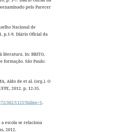
0 [Reexaminado pelo Parecer
nselho Nacional de
p.1-9. Diário Oficial da
 literatura. In: BRITO,
 e formação. São Paulo:
A, Aldo de et al. (org.). O
 UFPE, 2012. p. 12-35.
372/382/1125?inline=1
.
a escola se relaciona
as, 2012.