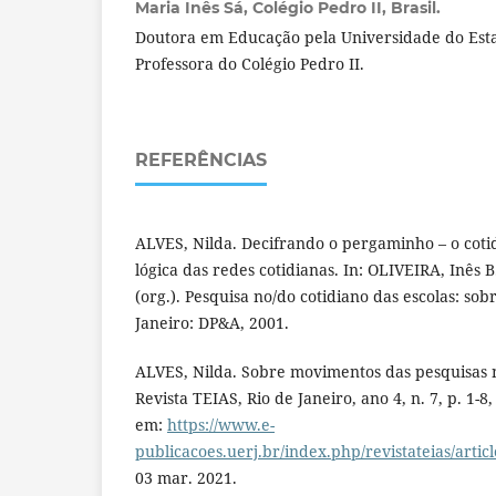
Maria Inês Sá,
Colégio Pedro II, Brasil.
Doutora em Educação pela Universidade do Esta
Professora do Colégio Pedro II.
REFERÊNCIAS
ALVES, Nilda. Decifrando o pergaminho – o coti
lógica das redes cotidianas. In: OLIVEIRA, Inês B
(org.). Pesquisa no/do cotidiano das escolas: sob
Janeiro: DP&A, 2001.
ALVES, Nilda. Sobre movimentos das pesquisas n
Revista TEIAS, Rio de Janeiro, ano 4, n. 7, p. 1-8,
em:
https://www.e-
publicacoes.uerj.br/index.php/revistateias/artic
03 mar. 2021.