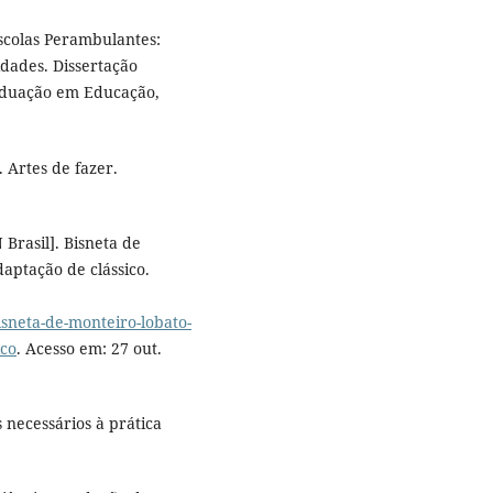
scolas Perambulantes:
dades. Dissertação
aduação em Educação,
 Artes de fazer.
Brasil]. Bisneta de
aptação de clássico.
sneta-de-monteiro-lobato-
ico
. Acesso em: 27 out.
 necessários à prática