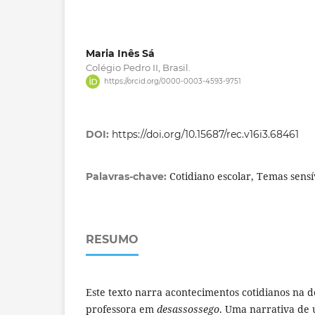
Maria Inês Sá
Colégio Pedro II, Brasil.
https://orcid.org/0000-0003-4593-9751
DOI:
https://doi.org/10.15687/rec.v16i3.68461
Cotidiano escolar, Temas sens
Palavras-chave:
RESUMO
Este texto narra acontecimentos cotidianos na 
professora em
desassossego
. Uma narrativa de