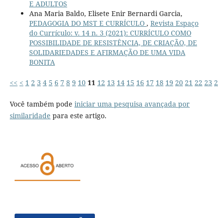
E ADULTOS
Ana Maria Baldo, Elisete Enir Bernardi Garcia,
PEDAGOGIA DO MST E CURRÍCULO
,
Revista Espaço
do Currículo: v. 14 n. 3 (2021): CURRÍCULO COMO
POSSIBILIDADE DE RESISTÊNCIA, DE CRIAÇÃO, DE
SOLIDARIEDADES E AFIRMAÇÃO DE UMA VIDA
BONITA
<<
<
1
2
3
4
5
6
7
8
9
10
11
12
13
14
15
16
17
18
19
20
21
22
23
2
Você também pode
iniciar uma pesquisa avançada por
similaridade
para este artigo.