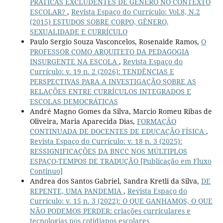
PRÁTICAS EXCLUDENTES DE GÊNERO NO CONTEXTO
ESCOLAR?
,
Revista Espaço do Currículo: Vol.8, N.2
(2015) ESTUDOS SOBRE CORPO, GÊNERO,
SEXUALIDADE E CURRÍCULO
Paulo Sergio Souza Vasconcelos, Rosenaide Ramos,
O
PROFESSOR COMO ARQUITETO DA PEDAGOGIA
INSURGENTE NA ESCOLA
,
Revista Espaço do
Currículo: v. 19 n. 2 (2026): TENDÊNCIAS E
PERSPECTIVAS PARA A INVESTIGAÇÃO SOBRE AS
RELAÇÕES ENTRE CURRÍCULOS INTEGRADOS E
ESCOLAS DEMOCRÁTICAS
André Magno Gomes da Silva, Marcio Romeu Ribas de
Oliveira, Maria Aparecida Dias,
FORMAÇÃO
CONTINUADA DE DOCENTES DE EDUCAÇÃO FÍSICA
,
Revista Espaço do Currículo: v. 18 n. 3 (2025):
RESSIGNIFICAÇÕES DA BNCC NOS MÚLTIPLOS
ESPAÇO-TEMPOS DE TRADUÇÃO [Publicação em Fluxo
Contínuo]
Andrea dos Santos Gabriel, Sandra Kretli da Silva,
DE
REPENTE, UMA PANDEMIA
,
Revista Espaço do
Currículo: v. 15 n. 3 (2022): O QUE GANHAMOS, O QUE
NÃO PODEMOS PERDER: criações curriculares e
tecnologias nos cotidianos escolares