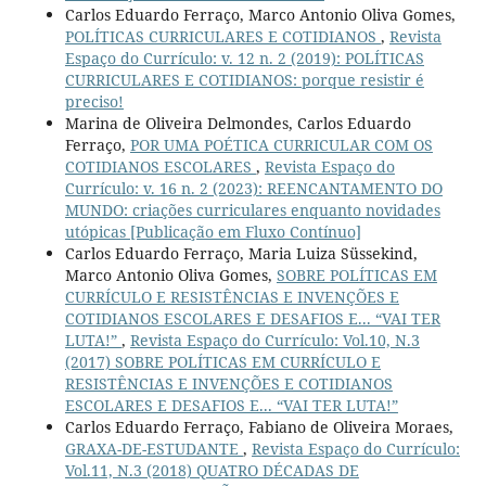
Carlos Eduardo Ferraço, Marco Antonio Oliva Gomes,
POLÍTICAS CURRICULARES E COTIDIANOS
,
Revista
Espaço do Currículo: v. 12 n. 2 (2019): POLÍTICAS
CURRICULARES E COTIDIANOS: porque resistir é
preciso!
Marina de Oliveira Delmondes, Carlos Eduardo
Ferraço,
POR UMA POÉTICA CURRICULAR COM OS
COTIDIANOS ESCOLARES
,
Revista Espaço do
Currículo: v. 16 n. 2 (2023): REENCANTAMENTO DO
MUNDO: criações curriculares enquanto novidades
utópicas [Publicação em Fluxo Contínuo]
Carlos Eduardo Ferraço, Maria Luiza Süssekind,
Marco Antonio Oliva Gomes,
SOBRE POLÍTICAS EM
CURRÍCULO E RESISTÊNCIAS E INVENÇÕES E
COTIDIANOS ESCOLARES E DESAFIOS E... “VAI TER
LUTA!”
,
Revista Espaço do Currículo: Vol.10, N.3
(2017) SOBRE POLÍTICAS EM CURRÍCULO E
RESISTÊNCIAS E INVENÇÕES E COTIDIANOS
ESCOLARES E DESAFIOS E... “VAI TER LUTA!”
Carlos Eduardo Ferraço, Fabiano de Oliveira Moraes,
GRAXA-DE-ESTUDANTE
,
Revista Espaço do Currículo:
Vol.11, N.3 (2018) QUATRO DÉCADAS DE