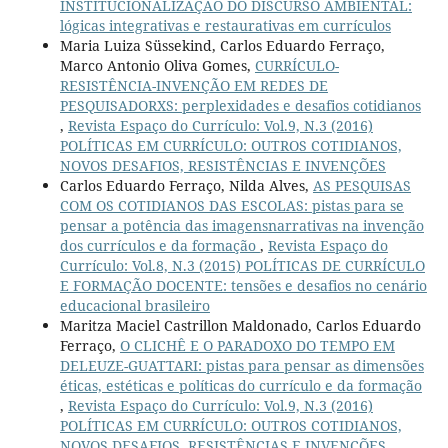
INSTITUCIONALIZAÇÃO DO DISCURSO AMBIENTAL:
lógicas integrativas e restaurativas em currículos
Maria Luiza Süssekind, Carlos Eduardo Ferraço,
Marco Antonio Oliva Gomes,
CURRÍCULO-
RESISTÊNCIA-INVENÇÃO EM REDES DE
PESQUISADORXS: perplexidades e desafios cotidianos
,
Revista Espaço do Currículo: Vol.9, N.3 (2016)
POLÍTICAS EM CURRÍCULO: OUTROS COTIDIANOS,
NOVOS DESAFIOS, RESISTÊNCIAS E INVENÇÕES
Carlos Eduardo Ferraço, Nilda Alves,
AS PESQUISAS
COM OS COTIDIANOS DAS ESCOLAS: pistas para se
pensar a potência das imagensnarrativas na invenção
dos currículos e da formação
,
Revista Espaço do
Currículo: Vol.8, N.3 (2015) POLÍTICAS DE CURRÍCULO
E FORMAÇÃO DOCENTE: tensões e desafios no cenário
educacional brasileiro
Maritza Maciel Castrillon Maldonado, Carlos Eduardo
Ferraço,
O CLICHÊ E O PARADOXO DO TEMPO EM
DELEUZE-GUATTARI: pistas para pensar as dimensões
éticas, estéticas e políticas do currículo e da formação
,
Revista Espaço do Currículo: Vol.9, N.3 (2016)
POLÍTICAS EM CURRÍCULO: OUTROS COTIDIANOS,
NOVOS DESAFIOS, RESISTÊNCIAS E INVENÇÕES