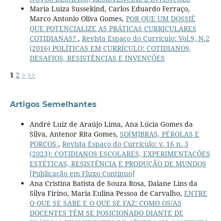
Maria Luiza Sussekind, Carlos Eduardo Ferraço,
Marco Antonio Oliva Gomes,
POR QUE UM DOSSIÊ
QUE POTENCIALIZE AS PRÁTICAS CURRICULARES
COTIDIANAS?
,
Revista Espaço do Currículo: Vol.9, N.2
(2016) POLÍTICAS EM CURRÍCULO: COTIDIANOS,
DESAFIOS, RESISTÊNCIAS E INVENÇÕES
1
2
>
>>
Artigos Semelhantes
André Luiz de Araújo Lima, Ana Lúcia Gomes da
Silva, Antenor Rita Gomes,
SO[M]BRAS, PÉROLAS E
PORCOS
,
Revista Espaço do Currículo: v. 16 n. 3
(2023): COTIDIANOS ESCOLARES, EXPERIMENTAÇÕES
ESTÉTICAS, RESISTÊNCIA E PRODUÇÃO DE MUNDOS
[Publicação em Fluxo Contínuo]
Ana Cristina Batista de Souza Rosa, Daiane Lins da
Silva Firino, Maria Eulina Pessoa de Carvalho,
ENTRE
O QUE SE SABE E O QUE SE FAZ: COMO OS/AS
DOCENTES TÊM SE POSICIONADO DIANTE DE