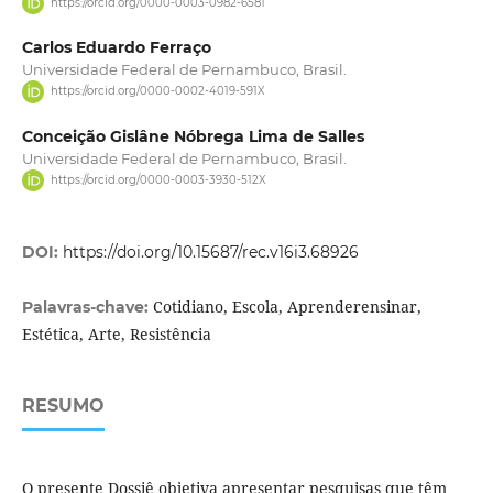
https://orcid.org/0000-0003-0982-6581
Carlos Eduardo Ferraço
Universidade Federal de Pernambuco, Brasil.
https://orcid.org/0000-0002-4019-591X
Conceição Gislâne Nóbrega Lima de Salles
Universidade Federal de Pernambuco, Brasil.
https://orcid.org/0000-0003-3930-512X
DOI:
https://doi.org/10.15687/rec.v16i3.68926
Cotidiano, Escola, Aprenderensinar,
Palavras-chave:
Estética, Arte, Resistência
RESUMO
O presente Dossiê objetiva apresentar pesquisas que têm