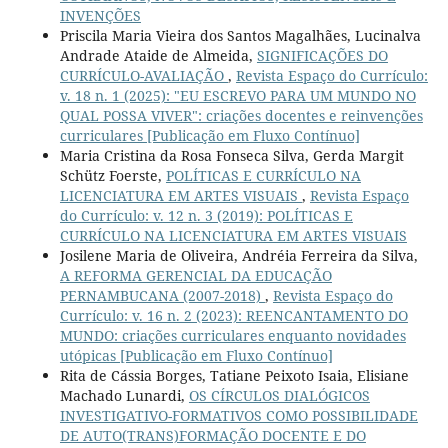
INVENÇÕES
Priscila Maria Vieira dos Santos Magalhães, Lucinalva
Andrade Ataide de Almeida,
SIGNIFICAÇÕES DO
CURRÍCULO-AVALIAÇÃO
,
Revista Espaço do Currículo:
v. 18 n. 1 (2025): "EU ESCREVO PARA UM MUNDO NO
QUAL POSSA VIVER": criações docentes e reinvenções
curriculares [Publicação em Fluxo Contínuo]
Maria Cristina da Rosa Fonseca Silva, Gerda Margit
Schütz Foerste,
POLÍTICAS E CURRÍCULO NA
LICENCIATURA EM ARTES VISUAIS
,
Revista Espaço
do Currículo: v. 12 n. 3 (2019): POLÍTICAS E
CURRÍCULO NA LICENCIATURA EM ARTES VISUAIS
Josilene Maria de Oliveira, Andréia Ferreira da Silva,
A REFORMA GERENCIAL DA EDUCAÇÃO
PERNAMBUCANA (2007-2018)
,
Revista Espaço do
Currículo: v. 16 n. 2 (2023): REENCANTAMENTO DO
MUNDO: criações curriculares enquanto novidades
utópicas [Publicação em Fluxo Contínuo]
Rita de Cássia Borges, Tatiane Peixoto Isaia, Elisiane
Machado Lunardi,
OS CÍRCULOS DIALÓGICOS
INVESTIGATIVO-FORMATIVOS COMO POSSIBILIDADE
DE AUTO(TRANS)FORMAÇÃO DOCENTE E DO