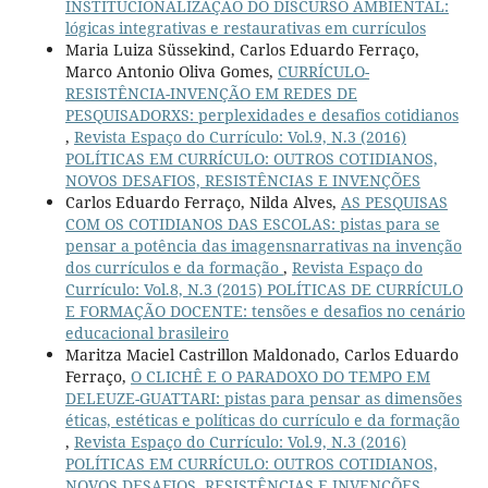
INSTITUCIONALIZAÇÃO DO DISCURSO AMBIENTAL:
lógicas integrativas e restaurativas em currículos
Maria Luiza Süssekind, Carlos Eduardo Ferraço,
Marco Antonio Oliva Gomes,
CURRÍCULO-
RESISTÊNCIA-INVENÇÃO EM REDES DE
PESQUISADORXS: perplexidades e desafios cotidianos
,
Revista Espaço do Currículo: Vol.9, N.3 (2016)
POLÍTICAS EM CURRÍCULO: OUTROS COTIDIANOS,
NOVOS DESAFIOS, RESISTÊNCIAS E INVENÇÕES
Carlos Eduardo Ferraço, Nilda Alves,
AS PESQUISAS
COM OS COTIDIANOS DAS ESCOLAS: pistas para se
pensar a potência das imagensnarrativas na invenção
dos currículos e da formação
,
Revista Espaço do
Currículo: Vol.8, N.3 (2015) POLÍTICAS DE CURRÍCULO
E FORMAÇÃO DOCENTE: tensões e desafios no cenário
educacional brasileiro
Maritza Maciel Castrillon Maldonado, Carlos Eduardo
Ferraço,
O CLICHÊ E O PARADOXO DO TEMPO EM
DELEUZE-GUATTARI: pistas para pensar as dimensões
éticas, estéticas e políticas do currículo e da formação
,
Revista Espaço do Currículo: Vol.9, N.3 (2016)
POLÍTICAS EM CURRÍCULO: OUTROS COTIDIANOS,
NOVOS DESAFIOS, RESISTÊNCIAS E INVENÇÕES