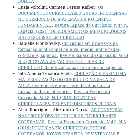
BONITA
Luzia Voltolini, Carmen Teresa Kaiber,
OS
DOCUMENTOS CURRICULARES E SUAS INFLUÊNCIAS
NO CURRÍCULO DE MATEMÁTICA NO ENSINO
FUNDAMENTAL
,
Revista Espaço do Currículo: v. 14 n.
Especial (2021): DESLOCAMENTOS METODOLÓGICOS
NAS PESQUISAS EM CURRÍCULO
Danielle Piontkovsky,
Currículos em processos na
formação profissional de nível médio: entre redes,
cotidianos, sujeitos
,
Revista Espaço do Currículo: Vol.4
N.2 (2012) AVALIAÇÃO DAS POLÍTICAS DE
CURRÍCULO; da educação básica ao ensino superior
Rita Amelia Teixeira Vilela,
EDUCAÇÃO E ENSINO NA
MATERIALIZAÇÃO DO CURRÍCULO NA SALA DE
AULA: evidências empíricas e desafios para a
formação dos professores
,
Revista Espaço do
Currículo: Vol.8, N.1 (2015) POLÍTICAS
CURRICULARES: TECENDO DISCURSOS PLURAIS
Allan Rodrigues, Alexandra Garcia,
AS CONVERSAS
NAS PRODUÇÕES DE POLITICAS CURRICULARES
COTIDIANAS
,
Revista Espaço do Currículo: Vol.9, N.3
(2016) POLÍTICAS EM CURRÍCULO: OUTROS
COTIDIANOS, NOVOS DESAFIOS, RESISTÊNCIAS E