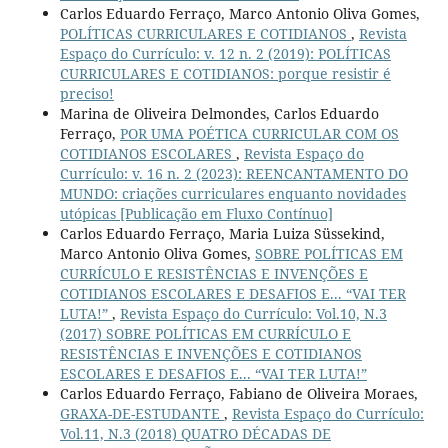
Carlos Eduardo Ferraço, Marco Antonio Oliva Gomes,
POLÍTICAS CURRICULARES E COTIDIANOS
,
Revista
Espaço do Currículo: v. 12 n. 2 (2019): POLÍTICAS
CURRICULARES E COTIDIANOS: porque resistir é
preciso!
Marina de Oliveira Delmondes, Carlos Eduardo
Ferraço,
POR UMA POÉTICA CURRICULAR COM OS
COTIDIANOS ESCOLARES
,
Revista Espaço do
Currículo: v. 16 n. 2 (2023): REENCANTAMENTO DO
MUNDO: criações curriculares enquanto novidades
utópicas [Publicação em Fluxo Contínuo]
Carlos Eduardo Ferraço, Maria Luiza Süssekind,
Marco Antonio Oliva Gomes,
SOBRE POLÍTICAS EM
CURRÍCULO E RESISTÊNCIAS E INVENÇÕES E
COTIDIANOS ESCOLARES E DESAFIOS E... “VAI TER
LUTA!”
,
Revista Espaço do Currículo: Vol.10, N.3
(2017) SOBRE POLÍTICAS EM CURRÍCULO E
RESISTÊNCIAS E INVENÇÕES E COTIDIANOS
ESCOLARES E DESAFIOS E... “VAI TER LUTA!”
Carlos Eduardo Ferraço, Fabiano de Oliveira Moraes,
GRAXA-DE-ESTUDANTE
,
Revista Espaço do Currículo:
Vol.11, N.3 (2018) QUATRO DÉCADAS DE