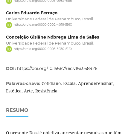
https://orcid.org/0000-0003-0982-6581
Carlos Eduardo Ferraço
Universidade Federal de Pernambuco, Brasil.
https://orcid.org/0000-0002-4019-591X
Conceição Gislâne Nóbrega Lima de Salles
Universidade Federal de Pernambuco, Brasil.
https://orcid.org/0000-0003-3930-512X
DOI:
https://doi.org/10.15687/rec.v16i3.68926
Cotidiano, Escola, Aprenderensinar,
Palavras-chave:
Estética, Arte, Resistência
RESUMO
O presente Dossiê objetiva apresentar pesquisas que têm