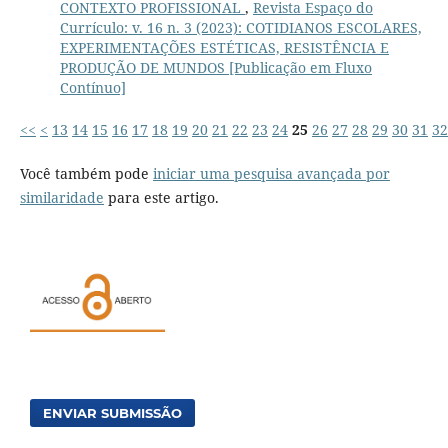
CONTEXTO PROFISSIONAL
,
Revista Espaço do
Currículo: v. 16 n. 3 (2023): COTIDIANOS ESCOLARES,
EXPERIMENTAÇÕES ESTÉTICAS, RESISTÊNCIA E
PRODUÇÃO DE MUNDOS [Publicação em Fluxo
Contínuo]
<<
<
13
14
15
16
17
18
19
20
21
22
23
24
25
26
27
28
29
30
31
32
Você também pode
iniciar uma pesquisa avançada por
similaridade
para este artigo.
ENVIAR SUBMISSÃO