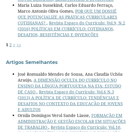
Maria Luiza Sussekind, Carlos Eduardo Ferraço,
Marco Antonio Oliva Gomes,
POR QUE UM DOSSIÊ
QUE POTENCIALIZE AS PRÁTICAS CURRICULARES
COTIDIANAS?
,
Revista Espaço do Currículo: Vol.9, N.2
(2016) POLÍTICAS EM CURRÍCULO: COTIDIANOS,
DESAFIOS, RESISTÊNCIAS E INVENÇÕES
1
2
>
>>
Artigos Semelhantes
José Romualdo Mendes de Sousa, Ana Claudia Uchôa
Araújo,
A DIMENSÃO OCULTA DO CURRÍCULO NO
ENSINO DA LÍNGUA PORTUGUESA NA EJA: ESTUDO
DE CASO
,
Revista Espaço do Currículo: Vol.6 N.3
(2013) A POLÍTICA DE CURRÍCULO: TENDÊNCIAS E
DESAFIOS NO CONTEXTO DA EDUCAÇÃO DE JOVENS
E ADULTOS
Ornila Domingos Verol Sande Liasse,
FORMAÇÃO EM
ADMINISTRAÇÃO E GESTÃO ESCOLAR EM SITUAÇÕES
DE TRABALHO
,
Revista Espaço do Currículo: Vol.10,