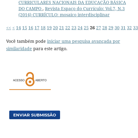
CURRICULARES NACIONAIS DA EDUCAÇÃO BÁSICA
DO CAMPO
,
Revista Espaço do Currículo: Vol.7, N.3
(2014) CURRÍCULO: mosaico interdisciplinar
<<
<
14
15
16
17
18
19
20
21
22
23
24
25
26
27
28
29
30
31
32
33
Você também pode
iniciar uma pesquisa avançada por
similaridade
para este artigo.
ENVIAR SUBMISSÃO