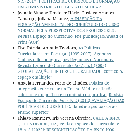
N.1 (2017) POLÍTICAS DE CURRÍCULO E FORMAÇÃO
EM ADMINISTRAÇÃO E GESTÃO ESCOLAR
Jeanete Simone Fendeler Höelz, Gustavo Arantes
Camargo, Juliana Milanez,
A INSERÇÃO DA
EDUCAÇÃO AMBIENTAL NO CURRÍCULO DO CURSO
NORMAL PELA PERSPECTIVA DOS PROFESSORES
,
Revista Espaço do Currículo: Pré-publicação/Ahead of
Print (AOP)
Elsa Estrela, António Teodoro,
As Políticas
Curriculares em Portugal (1995-2007). Agendas
Globais e Reconfigurações Regionais e Nacionais
,
Revista Espaço do Currículo: Vol.1, n.1 (2008)
GLOBALIZAÇÃO E INTERCULTURALIDADE: currículo,
espaço em litígio?
Angela Fernandez Porto de Chades,
Política de
integração curricular no Ensino Médio: reflexões
sobre o texto político e o contexto da prática
,
Revista
Espaço do Currículo: Vol.4 N.2 (2012) AVALIAÇÃO DAS
POLÍTICAS DE CURRÍCULO; da educação básica ao
ensino superior
Thiago Ranniery, Iris Verena Oliveira,
CADÊ A BNCC
QUE ESTAVA AQUI?
,
Revista Espaço do Currículo: v.
18 n. 3 (2025): RESSIGNIFICAÇÕES DA BNCC NOS