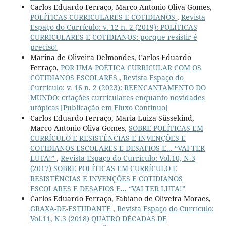
Carlos Eduardo Ferraço, Marco Antonio Oliva Gomes,
POLÍTICAS CURRICULARES E COTIDIANOS
,
Revista
Espaço do Currículo: v. 12 n. 2 (2019): POLÍTICAS
CURRICULARES E COTIDIANOS: porque resistir é
preciso!
Marina de Oliveira Delmondes, Carlos Eduardo
Ferraço,
POR UMA POÉTICA CURRICULAR COM OS
COTIDIANOS ESCOLARES
,
Revista Espaço do
Currículo: v. 16 n. 2 (2023): REENCANTAMENTO DO
MUNDO: criações curriculares enquanto novidades
utópicas [Publicação em Fluxo Contínuo]
Carlos Eduardo Ferraço, Maria Luiza Süssekind,
Marco Antonio Oliva Gomes,
SOBRE POLÍTICAS EM
CURRÍCULO E RESISTÊNCIAS E INVENÇÕES E
COTIDIANOS ESCOLARES E DESAFIOS E... “VAI TER
LUTA!”
,
Revista Espaço do Currículo: Vol.10, N.3
(2017) SOBRE POLÍTICAS EM CURRÍCULO E
RESISTÊNCIAS E INVENÇÕES E COTIDIANOS
ESCOLARES E DESAFIOS E... “VAI TER LUTA!”
Carlos Eduardo Ferraço, Fabiano de Oliveira Moraes,
GRAXA-DE-ESTUDANTE
,
Revista Espaço do Currículo:
Vol.11, N.3 (2018) QUATRO DÉCADAS DE