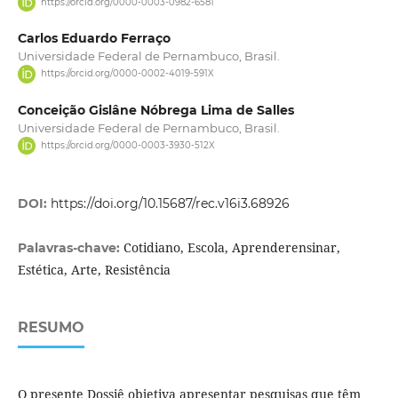
https://orcid.org/0000-0003-0982-6581
Carlos Eduardo Ferraço
Universidade Federal de Pernambuco, Brasil.
https://orcid.org/0000-0002-4019-591X
Conceição Gislâne Nóbrega Lima de Salles
Universidade Federal de Pernambuco, Brasil.
https://orcid.org/0000-0003-3930-512X
DOI:
https://doi.org/10.15687/rec.v16i3.68926
Cotidiano, Escola, Aprenderensinar,
Palavras-chave:
Estética, Arte, Resistência
RESUMO
O presente Dossiê objetiva apresentar pesquisas que têm