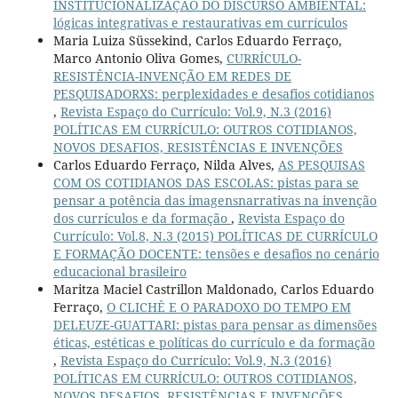
INSTITUCIONALIZAÇÃO DO DISCURSO AMBIENTAL:
lógicas integrativas e restaurativas em currículos
Maria Luiza Süssekind, Carlos Eduardo Ferraço,
Marco Antonio Oliva Gomes,
CURRÍCULO-
RESISTÊNCIA-INVENÇÃO EM REDES DE
PESQUISADORXS: perplexidades e desafios cotidianos
,
Revista Espaço do Currículo: Vol.9, N.3 (2016)
POLÍTICAS EM CURRÍCULO: OUTROS COTIDIANOS,
NOVOS DESAFIOS, RESISTÊNCIAS E INVENÇÕES
Carlos Eduardo Ferraço, Nilda Alves,
AS PESQUISAS
COM OS COTIDIANOS DAS ESCOLAS: pistas para se
pensar a potência das imagensnarrativas na invenção
dos currículos e da formação
,
Revista Espaço do
Currículo: Vol.8, N.3 (2015) POLÍTICAS DE CURRÍCULO
E FORMAÇÃO DOCENTE: tensões e desafios no cenário
educacional brasileiro
Maritza Maciel Castrillon Maldonado, Carlos Eduardo
Ferraço,
O CLICHÊ E O PARADOXO DO TEMPO EM
DELEUZE-GUATTARI: pistas para pensar as dimensões
éticas, estéticas e políticas do currículo e da formação
,
Revista Espaço do Currículo: Vol.9, N.3 (2016)
POLÍTICAS EM CURRÍCULO: OUTROS COTIDIANOS,
NOVOS DESAFIOS, RESISTÊNCIAS E INVENÇÕES