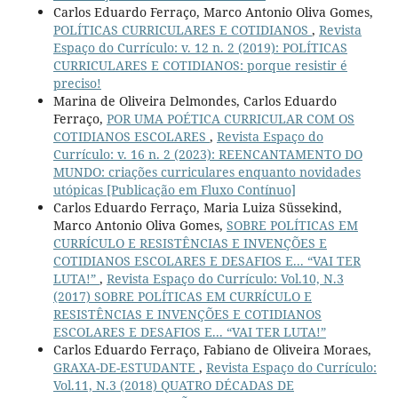
Carlos Eduardo Ferraço, Marco Antonio Oliva Gomes,
POLÍTICAS CURRICULARES E COTIDIANOS
,
Revista
Espaço do Currículo: v. 12 n. 2 (2019): POLÍTICAS
CURRICULARES E COTIDIANOS: porque resistir é
preciso!
Marina de Oliveira Delmondes, Carlos Eduardo
Ferraço,
POR UMA POÉTICA CURRICULAR COM OS
COTIDIANOS ESCOLARES
,
Revista Espaço do
Currículo: v. 16 n. 2 (2023): REENCANTAMENTO DO
MUNDO: criações curriculares enquanto novidades
utópicas [Publicação em Fluxo Contínuo]
Carlos Eduardo Ferraço, Maria Luiza Süssekind,
Marco Antonio Oliva Gomes,
SOBRE POLÍTICAS EM
CURRÍCULO E RESISTÊNCIAS E INVENÇÕES E
COTIDIANOS ESCOLARES E DESAFIOS E... “VAI TER
LUTA!”
,
Revista Espaço do Currículo: Vol.10, N.3
(2017) SOBRE POLÍTICAS EM CURRÍCULO E
RESISTÊNCIAS E INVENÇÕES E COTIDIANOS
ESCOLARES E DESAFIOS E... “VAI TER LUTA!”
Carlos Eduardo Ferraço, Fabiano de Oliveira Moraes,
GRAXA-DE-ESTUDANTE
,
Revista Espaço do Currículo:
Vol.11, N.3 (2018) QUATRO DÉCADAS DE