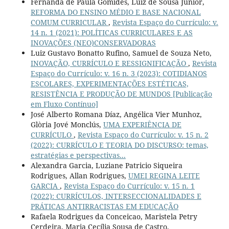
Fernanda de Paula Gomides, Luiz de Sousa Júnior,
REFORMA DO ENSINO MÉDIO E BASE NACIONAL
COMUM CURRICULAR
,
Revista Espaço do Currículo: v.
14 n. 1 (2021): POLÍTICAS CURRICULARES E AS
INOVAÇÕES (NEO)CONSERVADORAS
Luiz Gustavo Bonatto Rufino, Samuel de Souza Neto,
INOVAÇÃO, CURRÍCULO E RESSIGNIFICAÇÃO
,
Revista
Espaço do Currículo: v. 16 n. 3 (2023): COTIDIANOS
ESCOLARES, EXPERIMENTAÇÕES ESTÉTICAS,
RESISTÊNCIA E PRODUÇÃO DE MUNDOS [Publicação
em Fluxo Contínuo]
José Alberto Romana Díaz, Angélica Vier Munhoz,
Glòria Jové Monclús,
UMA EXPERIÊNCIA DE
CURRÍCULO
,
Revista Espaço do Currículo: v. 15 n. 2
(2022): CURRÍCULO E TEORIA DO DISCURSO: temas,
estratégias e perspectivas...
Alexandra Garcia, Luziane Patricio Siqueira
Rodrigues, Allan Rodrigues,
UMEI REGINA LEITE
GARCIA
,
Revista Espaço do Currículo: v. 15 n. 1
(2022): CURRÍCULOS, INTERSECCIONALIDADES E
PRÁTICAS ANTIRRACISTAS EM EDUCAÇÃO
Rafaela Rodrigues da Conceicao, Maristela Petry
Cerdeira, Maria Cecília Sousa de Castro,