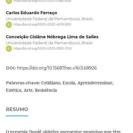
https://orcid.org/0000-0003-0982-6581
Carlos Eduardo Ferraço
Universidade Federal de Pernambuco, Brasil.
https://orcid.org/0000-0002-4019-591X
Conceição Gislâne Nóbrega Lima de Salles
Universidade Federal de Pernambuco, Brasil.
https://orcid.org/0000-0003-3930-512X
DOI:
https://doi.org/10.15687/rec.v16i3.68926
Cotidiano, Escola, Aprenderensinar,
Palavras-chave:
Estética, Arte, Resistência
RESUMO
O presente Dossiê objetiva apresentar pesquisas que têm