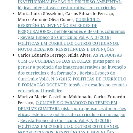
INSTITUCIONALIZAÇÃO DO DISCURSO AMBIENTAL:
lógicas integrativas e restaurativas em currículos
Maria Luiza Süssekind, Carlos Eduardo Ferraço,
Marco Antonio Oliva Gomes,
CURRÍCULO-
RESISTÊNCIA-INVENÇÃO EM REDES DE
PESQUISADORXS: perplexidades e desafios cotidianos
,
Revista Espaço do Currículo: Vol.9, N.3 (2016)
POLÍTICAS EM CURRÍCULO: OUTROS COTIDIANOS,
NOVOS DESAFIOS, RESISTÊNCIAS E INVENÇÕES
Carlos Eduardo Ferraço, Nilda Alves,
AS PESQUISAS
COM OS COTIDIANOS DAS ESCOLAS: pistas para se
pensar a potência das imagensnarrativas na invenção
dos currículos e da formação
,
Revista Espaço do
Currículo: Vol.8, N.3 (2015) POLÍTICAS DE CURRÍCULO
E FORMAÇÃO DOCENTE: tensões e desafios no cenário
educacional brasileiro
Maritza Maciel Castrillon Maldonado, Carlos Eduardo
Ferraço,
O CLICHÊ E O PARADOXO DO TEMPO EM
DELEUZE-GUATTARI: pistas para pensar as dimensões
éticas, estéticas e políticas do currículo e da formação
,
Revista Espaço do Currículo: Vol.9, N.3 (2016)
POLÍTICAS EM CURRÍCULO: OUTROS COTIDIANOS,
NOVOS DESAFIOS, RESISTÊNCIAS E INVENÇÕES