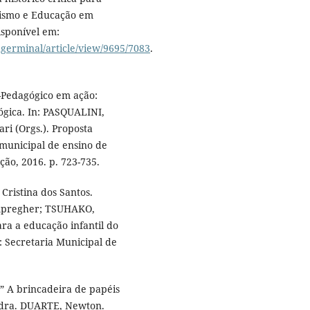
xismo e Educação em
Disponível em:
agerminal/article/view/9695/7083
.
o-Pedagógico em ação:
ógica. In: PASQUALINI,
i (Orgs.). Proposta
 municipal de ensino de
ão, 2016. p. 723-735.
ristina dos Santos.
ampregher; TSUHAKO,
ra a educação infantil do
: Secretaria Municipal de
 A brincadeira de papéis
andra. DUARTE, Newton.