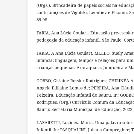
(Orgs.). Brincadeira de papéis sociais na educaçã
contribuições de Vigotski, Leontiev e Elkonin. S
89-98.
FARIA, Ana Lúcia Goulart. Educação pré-escolar
pedagogia da educação infantil. São Paulo: Corte
FARIA, A Ana Lúcia Goulart. MELLO, Suely Amara
infância: linguagem, tempos e relações para um
crianças pequenas. Araraquara: Junqueira e Mar
GOBBO, Gislaine Rossler Rodrigues; CHIRINÉA
Ângela Edilaine Lemos de; PEREIRA, Ana Cláudia
Teixeira. Educação Infantil de Bauru. In: GOBBO,
Rodrigues. (Org.) Currículo Comum da Educação 
Bauru: Secretaria Municipal de Educação, 2022. 
LAZARETTI, Lucinéia Maria. Uma palavra sobre
Infantil. In: PASQUALINI, Juliana Campregher;