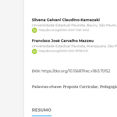
Silvana Galvani Claudino-Kamazaki
Universidade Estadual Paulista, Bauru, São Paulo, 
https://orcid.org/0000-0001-7261-3453
Francisco José Carvalho Mazzeu
Universidade Estadual Paulista, Araraquara, São Pa
https://orcid.org/0000-0001-8738-5131
DOI:
https://doi.org/10.15687/rec.v18i3.70152
Proposta Curricular, Pedagogia 
Palavras-chave:
RESUMO