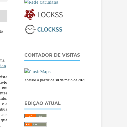
do
CONTADOR DE VISITAS
uma
tion
ista
Acessos a partir de 30 de maio de 2021
ê-lo
m em
ntes
culo:
EDIÇÃO ATUAL
o e a
ibua
 aos
a que
.