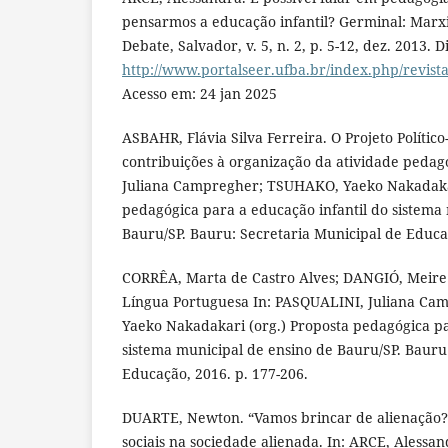
pensarmos a educação infantil? Germinal: Mar
Debate, Salvador, v. 5, n. 2, p. 5-12, dez. 2013. 
http://www.portalseer.ufba.br/index.php/revist
Acesso em: 24 jan 2025
ASBAHR, Flávia Silva Ferreira. O Projeto Polític
contribuições à organização da atividade pedag
Juliana Campregher; TSUHAKO, Yaeko Nakadakar
pedagógica para a educação infantil do sistema
Bauru/SP. Bauru: Secretaria Municipal de Educaç
CORRÊA, Marta de Castro Alves; DANGIÓ, Meire C
Língua Portuguesa In: PASQUALINI, Juliana C
Yaeko Nakadakari (org.) Proposta pedagógica pa
sistema municipal de ensino de Bauru/SP. Bauru
Educação, 2016. p. 177-206.
DUARTE, Newton. “Vamos brincar de alienação?”
sociais na sociedade alienada. In: ARCE, Aless