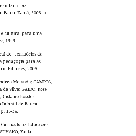
o infantil: as
ão Paulo: Xamã, 2006. p.
 e cultura: para uma
z, 1999.
l de. Territórios da
a pedagogia para as
in Editores, 2009.
 Andréa Melanda; CAMPOS,
 da Silva; GAIDO, Rose
 Gislaine Rossler
Infantil de Bauru.
p. 15-34.
 Currículo na Educação
 TSUHAKO, Yaeko