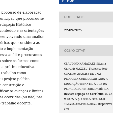
PDF
do processo de elaboração
PUBLICADO
unicipal, que procurou se
edagogia Histórico-
22-09-2025
 conteúdo e as orientações
esenvolvendo uma análise
tórico, que considera as
ção e implementação
COMO CITAR
 essa análise procuramos
a sobre as formas como
CLAUDINO-KAMAZAKI, Silvana
 a prática educativa.
Galvani; MAZZEU, Francisco José
 Trabalho como
Carvalho. ANÁLISE DE UMA
u projeto político
PROPOSTA CURRICULAR PARA A
EDUCAÇÃO INFANTIL À LUZ DA
a construção e
PEDAGOGIA HISTÓRICO-CRÍTICA.
icar os avanços e limites
Revista Espaço do Currículo
,
[S. l.]
,
s ocorridas (ou não) nas
v. 18, n. 3, p. e70152, 2025. DOI:
o trabalho docente.
10.15687/rec.v18i3.70152. Disponível
em: