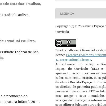
idade Estadual Paulista,
LICENÇA
Estadual Paulista.
Copyright (c) 2025 Revista Espaço 
Currículo
de Estadual Paulista,
Este trabalho está licenciado sob 
rsidade Federal de São
licença
Creative Commons Attribu
ta.
4.0 International License
.
Ao submeter um artigo à Rev
Espaço do Currículo (REC) e t
aprovado, os autores concorda
ceder, sem remuneração, os segui
direitos à Revista Espaço do Currí
os direitos de primeira publicaçã
permissão para que a REC redistr
esse artigo e seus metadados
 e a promoção do
serviços de indexação e referênci
iteratura infantil. 2011.
seus editores julguem apropriados