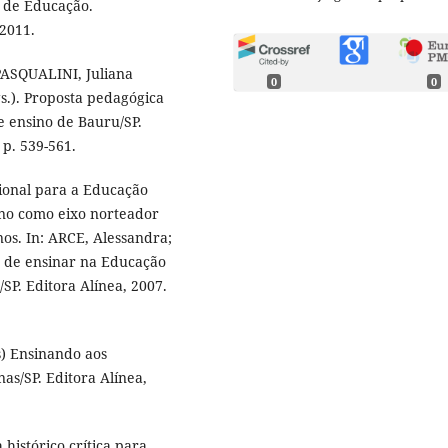
 de Educação.
2011.
PASQUALINI, Juliana
0
0
.). Proposta pedagógica
e ensino de Bauru/SP.
p. 539-561.
ional para a Educação
ino como eixo norteador
os. In: ARCE, Alessandra;
 de ensinar na Educação
SP. Editora Alínea, 2007.
s) Ensinando aos
as/SP. Editora Alínea,
histórico crítica para