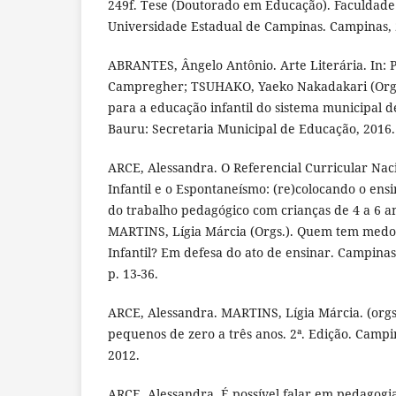
249f. Tese (Doutorado em Educação). Faculdade
Universidade Estadual de Campinas. Campinas, 
ABRANTES, Ângelo Antônio. Arte Literária. In: 
Campregher; TSUHAKO, Yaeko Nakadakari (Orgs
para a educação infantil do sistema municipal d
Bauru: Secretaria Municipal de Educação, 2016. 
ARCE, Alessandra. O Referencial Curricular Nac
Infantil e o Espontaneísmo: (re)colocando o ens
do trabalho pedagógico com crianças de 4 a 6 an
MARTINS, Lígia Márcia (Orgs.). Quem tem medo
Infantil? Em defesa do ato de ensinar. Campinas/
p. 13-36.
ARCE, Alessandra. MARTINS, Lígia Márcia. (org
pequenos de zero a três anos. 2ª. Edição. Campin
2012.
ARCE, Alessandra. É possível falar em pedagogia 