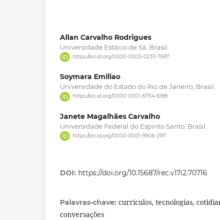
Allan Carvalho Rodrigues
Universidade Estácio de Sá, Brasil.
https://orcid.org/0000-0003-0233-7697
Soymara Emiliao
Universidade do Estado do Rio de Janeiro, Brasil.
https://orcid.org/0000-0001-6754-6188
Janete Magalhães Carvalho
Universidade Federal do Espirito Santo, Brasil.
https://orcid.org/0000-0001-9906-2911
DOI:
https://doi.org/10.15687/rec.v17i2.70716
currículos, tecnologias, cotidi
Palavras-chave:
conversações