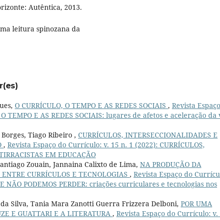
rizonte: Autêntica, 2013.
uma leitura spinozana da
r(es)
gues,
O CURRÍCULO, O TEMPO E AS REDES SOCIAIS
,
Revista Espaç
, O TEMPO E AS REDES SOCIAIS: lugares de afetos e aceleração da 
 Borges, Tiago Ribeiro ,
CURRÍCULOS, INTERSECCIONALIDADES E
O
,
Revista Espaço do Currículo: v. 15 n. 1 (2022): CURRÍCULOS,
NTIRRACISTAS EM EDUCAÇÃO
antiago Zouain, Jannaina Calixto de Lima,
NA PRODUÇÃO DA
O ENTRE CURRÍCULOS E TECNOLOGIAS
,
Revista Espaço do Currícu
E NÃO PODEMOS PERDER: criações curriculares e tecnologias nos
da Silva, Tania Mara Zanotti Guerra Frizzera Delboni,
POR UMA
ZE E GUATTARI E A LITERATURA
,
Revista Espaço do Currículo: v.