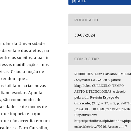
PDF
PUBLICADO
30-07-2024
titular da Universidade
 da vida e dos afetos , na
tre os sujeitos, a partir
COMO CITAR
dessas modificações nos
leiras. Criou a noção de
RODRIGUES, Allan Carvalho; EMILIA
ferendou que a
, Soymara; CARVALHO , Janete
ossibilitam criar novas
Magalhães. CURRÍCULO, TEMPO,
AFETO E TECNOLOGIAS: o desejo
diano escolar. Aponta
pela vida.
Revista Espaço do
as, são como modos de
Currículo
,
[S. l.]
, v. 17, n. 2, p. e7071
laridades e de modos de
, 2024. DOI: 10.15687/rec.v17i2.70716.
o que importa é o que
Disponível em:
orque não acredita em um
https://periodicos.ufpb.br/index.php/
ec/article/view/70716. Acesso em: 7
ucadores. Para Carvalho,