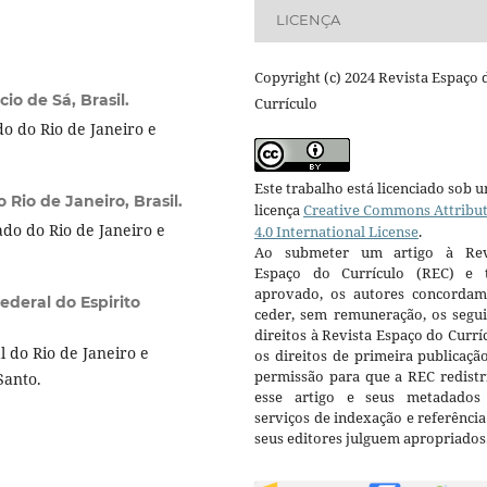
LICENÇA
Copyright (c) 2024 Revista Espaço 
io de Sá, Brasil.
Currículo
o do Rio de Janeiro e
Este trabalho está licenciado sob 
Rio de Janeiro, Brasil.
licença
Creative Commons Attribu
do do Rio de Janeiro e
4.0 International License
.
Ao submeter um artigo à Rev
Espaço do Currículo (REC) e t
aprovado, os autores concorda
ederal do Espirito
ceder, sem remuneração, os segui
direitos à Revista Espaço do Currí
 do Rio de Janeiro e
os direitos de primeira publicaçã
permissão para que a REC redistr
Santo.
esse artigo e seus metadados
serviços de indexação e referênci
seus editores julguem apropriados