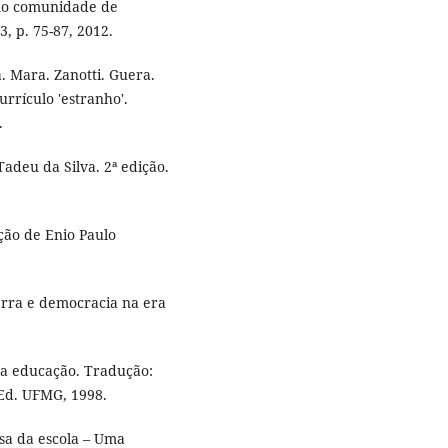
mo comunidade de
3, p. 75-87, 2012.
 Mara. Zanotti. Guera.
urrículo 'estranho'.
.
adeu da Silva. 2ª edição.
ção de Enio Paulo
erra e democracia na era
 educação. Tradução:
 Ed. UFMG, 1998.
a da escola – Uma