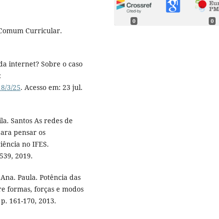
0
0
 Comum Curricular.
a internet? Sobre o caso
:
18/3/25
. Acesso em: 23 jul.
la. Santos As redes de
para pensar os
ência no IFES.
539, 2019.
na. Paula. Potência das
re formas, forças e modos
 p. 161-170, 2013.