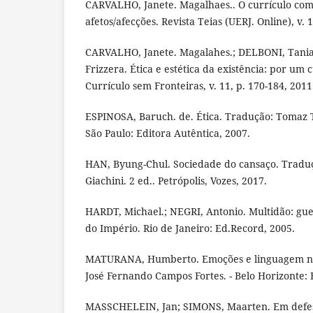
CARVALHO, Janete. Magalhaes.. O currículo co
afetos/afecções. Revista Teias (UERJ. Online), v. 1
CARVALHO, Janete. Magalahes.; DELBONI, Tania.
Frizzera. Ética e estética da existência: por um c
Currículo sem Fronteiras, v. 11, p. 170-184, 2011
ESPINOSA, Baruch. de. Ética. Tradução: Tomaz T
São Paulo: Editora Autêntica, 2007.
HAN, Byung-Chul. Sociedade do cansaço. Tradu
Giachini. 2 ed.. Petrópolis, Vozes, 2017.
HARDT, Michael.; NEGRI, Antonio. Multidão: gu
do Império. Rio de Janeiro: Ed.Record, 2005.
MATURANA, Humberto. Emoções e linguagem na
José Fernando Campos Fortes. - Belo Horizonte:
MASSCHELEIN, Jan; SIMONS, Maarten. Em defes