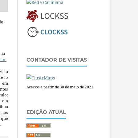
do
uma
tion
CONTADOR DE VISITAS
ista
ê-lo
m em
Acessos a partir de 30 de maio de 2021
ntes
culo:
o e a
ibua
EDIÇÃO ATUAL
 aos
a que
.