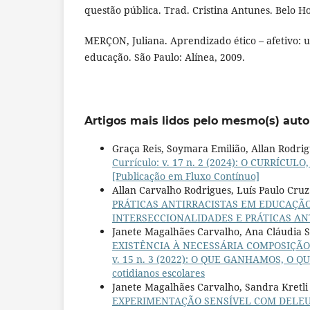
questão pública. Trad. Cristina Antunes. Belo Ho
MERÇON, Juliana. Aprendizado ético – afetivo: 
educação. São Paulo: Alínea, 2009.
Artigos mais lidos pelo mesmo(s) auto
Graça Reis, Soymara Emilião, Allan Rodri
Currículo: v. 17 n. 2 (2024): O CURRÍCULO
[Publicação em Fluxo Contínuo]
Allan Carvalho Rodrigues, Luís Paulo Cruz
PRÁTICAS ANTIRRACISTAS EM EDUCAÇÃ
INTERSECCIONALIDADES E PRÁTICAS A
Janete Magalhães Carvalho, Ana Cláudia S
EXISTÊNCIA À NECESSÁRIA COMPOSIÇÃ
v. 15 n. 3 (2022): O QUE GANHAMOS, O QU
cotidianos escolares
Janete Magalhães Carvalho, Sandra Kretli 
EXPERIMENTAÇÃO SENSÍVEL COM DELEU