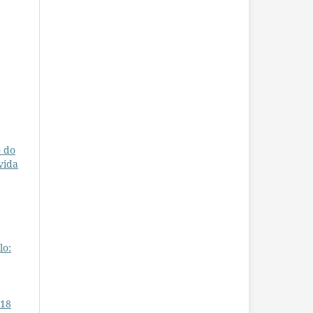
o do
vida
lo:
 18