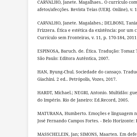
CARVALHO, Janete. Magalhaes.. O currículo co
afetos/afecções. Revista Teias (UERJ. Online), v. 1
CARVALHO, Janete. Magalahes.; DELBONI, Tania.
Frizzera. Ética e estética da existência: por um c
Currículo sem Fronteiras, v. 11, p. 170-184, 2011
ESPINOSA, Baruch. de. Ética. Tradução: Tomaz T
São Paulo: Editora Autêntica, 2007.
HAN, Byung-Chul. Sociedade do cansaço. Tradu
Giachini. 2 ed.. Petrópolis, Vozes, 2017.
HARDT, Michael.; NEGRI, Antonio. Multidão: gu
do Império. Rio de Janeiro: Ed.Record, 2005.
MATURANA, Humberto. Emoções e linguagem na
José Fernando Campos Fortes. - Belo Horizonte:
MASSCHELEIN, Jan; SIMONS, Maarten. Em defes