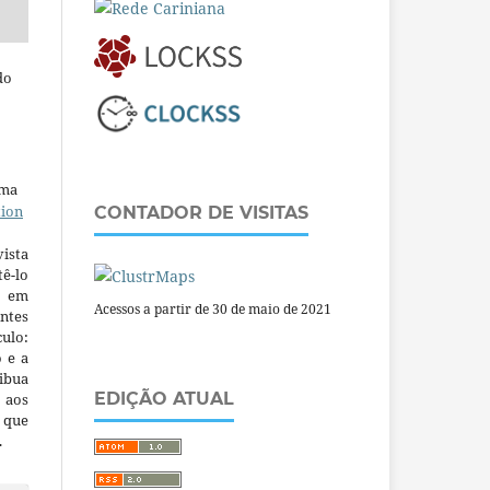
do
uma
tion
CONTADOR DE VISITAS
ista
ê-lo
m em
Acessos a partir de 30 de maio de 2021
ntes
culo:
o e a
ibua
EDIÇÃO ATUAL
 aos
a que
.