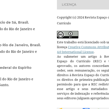
LICENÇA
Copyright (c) 2024 Revista Espaço 
io de Sá, Brasil.
Currículo
o do Rio de Janeiro e
Este trabalho está licenciado sob 
Rio de Janeiro, Brasil.
licença
Creative Commons Attribu
do do Rio de Janeiro e
4.0 International License
.
Ao submeter um artigo à Rev
Espaço do Currículo (REC) e t
aprovado, os autores concorda
ederal do Espirito
ceder, sem remuneração, os segui
direitos à Revista Espaço do Currí
 do Rio de Janeiro e
os direitos de primeira publicaçã
permissão para que a REC redistr
Santo.
esse artigo e seus metadados
serviços de indexação e referênci
seus editores julguem apropriados