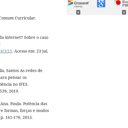
0
0
 Comum Curricular.
a internet? Sobre o caso
:
18/3/25
. Acesso em: 23 jul.
la. Santos As redes de
para pensar os
ência no IFES.
539, 2019.
na. Paula. Potência das
re formas, forças e modos
 p. 161-170, 2013.