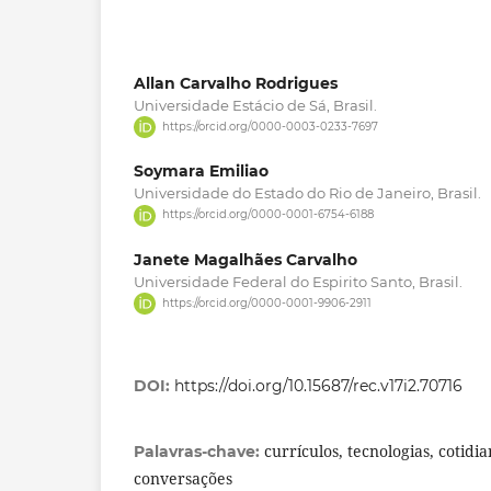
Allan Carvalho Rodrigues
Universidade Estácio de Sá, Brasil.
https://orcid.org/0000-0003-0233-7697
Soymara Emiliao
Universidade do Estado do Rio de Janeiro, Brasil.
https://orcid.org/0000-0001-6754-6188
Janete Magalhães Carvalho
Universidade Federal do Espirito Santo, Brasil.
https://orcid.org/0000-0001-9906-2911
DOI:
https://doi.org/10.15687/rec.v17i2.70716
currículos, tecnologias, cotidi
Palavras-chave:
conversações