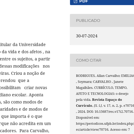
PDF
PUBLICADO
30-07-2024
titular da Universidade
 da vida e dos afetos , na
tre os sujeitos, a partir
COMO CITAR
dessas modificações nos
leiras. Criou a noção de
RODRIGUES, Allan Carvalho; EMILIA
ferendou que a
, Soymara; CARVALHO , Janete
ossibilitam criar novas
Magalhães. CURRÍCULO, TEMPO,
AFETO E TECNOLOGIAS: o desejo
diano escolar. Aponta
pela vida.
Revista Espaço do
as, são como modos de
Currículo
,
[S. l.]
, v. 17, n. 2, p. e7071
laridades e de modos de
, 2024. DOI: 10.15687/rec.v17i2.70716.
o que importa é o que
Disponível em:
orque não acredita em um
https://periodicos.ufpb.br/index.php/
ec/article/view/70716. Acesso em: 7
ucadores. Para Carvalho,