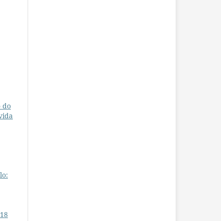
o do
vida
lo:
 18