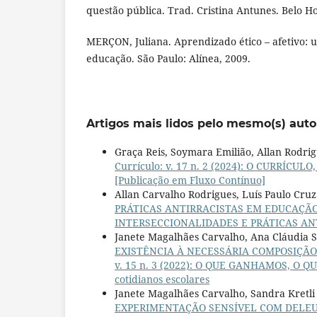
questão pública. Trad. Cristina Antunes. Belo Ho
MERÇON, Juliana. Aprendizado ético – afetivo: 
educação. São Paulo: Alínea, 2009.
Artigos mais lidos pelo mesmo(s) auto
Graça Reis, Soymara Emilião, Allan Rodri
Currículo: v. 17 n. 2 (2024): O CURRÍCULO
[Publicação em Fluxo Contínuo]
Allan Carvalho Rodrigues, Luís Paulo Cruz
PRÁTICAS ANTIRRACISTAS EM EDUCAÇÃ
INTERSECCIONALIDADES E PRÁTICAS A
Janete Magalhães Carvalho, Ana Cláudia S
EXISTÊNCIA À NECESSÁRIA COMPOSIÇÃ
v. 15 n. 3 (2022): O QUE GANHAMOS, O QU
cotidianos escolares
Janete Magalhães Carvalho, Sandra Kretli 
EXPERIMENTAÇÃO SENSÍVEL COM DELEU