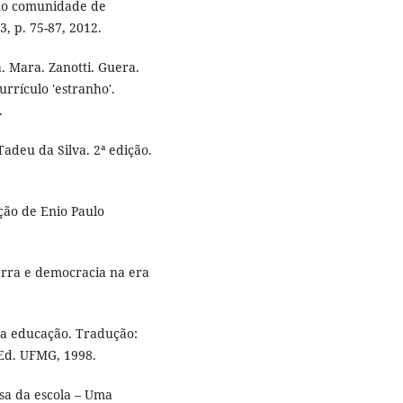
mo comunidade de
3, p. 75-87, 2012.
 Mara. Zanotti. Guera.
urrículo 'estranho'.
.
adeu da Silva. 2ª edição.
ção de Enio Paulo
erra e democracia na era
 educação. Tradução:
 Ed. UFMG, 1998.
a da escola – Uma