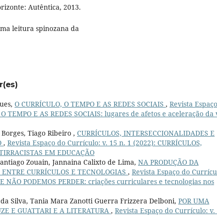
rizonte: Autêntica, 2013.
uma leitura spinozana da
r(es)
gues,
O CURRÍCULO, O TEMPO E AS REDES SOCIAIS
,
Revista Espaç
, O TEMPO E AS REDES SOCIAIS: lugares de afetos e aceleração da 
 Borges, Tiago Ribeiro ,
CURRÍCULOS, INTERSECCIONALIDADES E
O
,
Revista Espaço do Currículo: v. 15 n. 1 (2022): CURRÍCULOS,
NTIRRACISTAS EM EDUCAÇÃO
antiago Zouain, Jannaina Calixto de Lima,
NA PRODUÇÃO DA
O ENTRE CURRÍCULOS E TECNOLOGIAS
,
Revista Espaço do Currícu
E NÃO PODEMOS PERDER: criações curriculares e tecnologias nos
da Silva, Tania Mara Zanotti Guerra Frizzera Delboni,
POR UMA
ZE E GUATTARI E A LITERATURA
,
Revista Espaço do Currículo: v.