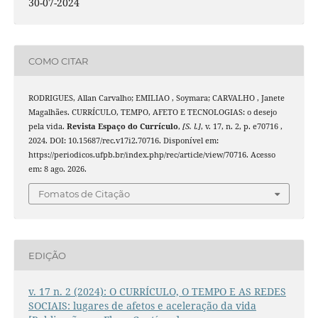
30-07-2024
COMO CITAR
RODRIGUES, Allan Carvalho; EMILIAO , Soymara; CARVALHO , Janete
Magalhães. CURRÍCULO, TEMPO, AFETO E TECNOLOGIAS: o desejo
pela vida.
Revista Espaço do Currículo
,
[S. l.]
, v. 17, n. 2, p. e70716 ,
2024. DOI: 10.15687/rec.v17i2.70716. Disponível em:
https://periodicos.ufpb.br/index.php/rec/article/view/70716. Acesso
em: 8 ago. 2026.
Fomatos de Citação
EDIÇÃO
v. 17 n. 2 (2024): O CURRÍCULO, O TEMPO E AS REDES
SOCIAIS: lugares de afetos e aceleração da vida