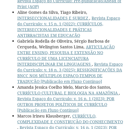
Revista Espaço do Currículo: Pré-publicação/Ahead of
Print (AOP)
Aline Gomes da Silva, Tiago Ribeiro,
INTERSECCIONALIDADES E SURDEZ
,
Revista Espaço
do Currículo: v. 15 n. 1 (2022): CURRÍCULOS,
INTERSECCIONALIDADES E PRÁTICAS
ANTIRRACISTAS EM EDUCAÇÃO
Gabriela Rodella de Oliveira, Sérgio Barbosa de
Cerqueda, Welington Santos Lima,
ARTICULAÇÃO
ENTRE ENSINO, PESQUISA E EXTENSÃO NO
CURRÍCULO DE UMA LICENCIATURA
INTERDISCIPLINAR EM LINGUAGENS
,
Revista Espaço
do Currículo: v. 18 n. 3 (2025): RESSIGNIFICAÇÕES DA
BNCC NOS MÚLTIPLOS ESPAÇO-TEMPOS DE
TRADUÇÃO [Publicação em Fluxo Contínuo]
Amanda Jessica Coelho Melo, Marcio dos Santos,
CURRÍCULO CULTURAL E BIOLOGIA NA AMAZÔNIA
,
Revista Espaço do Currículo: v. 16 n. 1 (2023): POR
OUTROS PROJETOS POLÍTICOS DE CURRÍCULO
[Publicação em Fluxo Contínuo]
Marcos Irineu Klausberger,
CURRÍCULO,
COMPLEXIDADE E CONSTRUÇÃO DO CONHECIMENTO
,
Revista Espaço do Currículo: v. 16 n. 1 (2023): POR