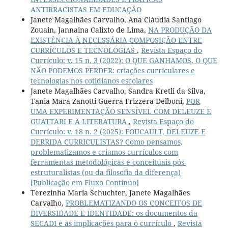
ANTIRRACISTAS EM EDUCAÇÃO
Janete Magalhães Carvalho, Ana Cláudia Santiago
Zouain, Jannaina Calixto de Lima,
NA PRODUÇÃO DA
EXISTÊNCIA À NECESSÁRIA COMPOSIÇÃO ENTRE
CURRÍCULOS E TECNOLOGIAS
,
Revista Espaço do
Currículo: v. 15 n. 3 (2022): O QUE GANHAMOS, O QUE
NÃO PODEMOS PERDER: criações curriculares e
tecnologias nos cotidianos escolares
Janete Magalhães Carvalho, Sandra Kretli da Silva,
Tania Mara Zanotti Guerra Frizzera Delboni,
POR
UMA EXPERIMENTAÇÃO SENSÍVEL COM DELEUZE E
GUATTARI E A LITERATURA
,
Revista Espaço do
Currículo: v. 18 n. 2 (2025): FOUCAULT, DELEUZE E
DERRIDA CURRICULISTAS? Como pensamos,
problematizamos e criamos currículos com
ferramentas metodológicas e conceituais pós-
estruturalistas (ou da filosofia da diferença)
[Publicação em Fluxo Contínuo]
Terezinha Maria Schuchter, Janete Magalhães
Carvalho,
PROBLEMATIZANDO OS CONCEITOS DE
DIVERSIDADE E IDENTIDADE: os documentos da
SECADI e as implicações para o currículo
,
Revista