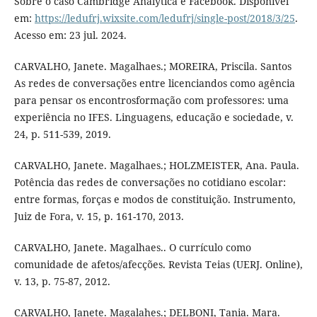
Sobre o caso Cambridge Analytica e Facebook. Disponível
em:
https://ledufrj.wixsite.com/ledufrj/single-post/2018/3/25
.
Acesso em: 23 jul. 2024.
CARVALHO, Janete. Magalhaes.; MOREIRA, Priscila. Santos
As redes de conversações entre licenciandos como agência
para pensar os encontrosformação com professores: uma
experiência no IFES. Linguagens, educação e sociedade, v.
24, p. 511-539, 2019.
CARVALHO, Janete. Magalhaes.; HOLZMEISTER, Ana. Paula.
Potência das redes de conversações no cotidiano escolar:
entre formas, forças e modos de constituição. Instrumento,
Juiz de Fora, v. 15, p. 161-170, 2013.
CARVALHO, Janete. Magalhaes.. O currículo como
comunidade de afetos/afecções. Revista Teias (UERJ. Online),
v. 13, p. 75-87, 2012.
CARVALHO, Janete. Magalahes.; DELBONI, Tania. Mara.