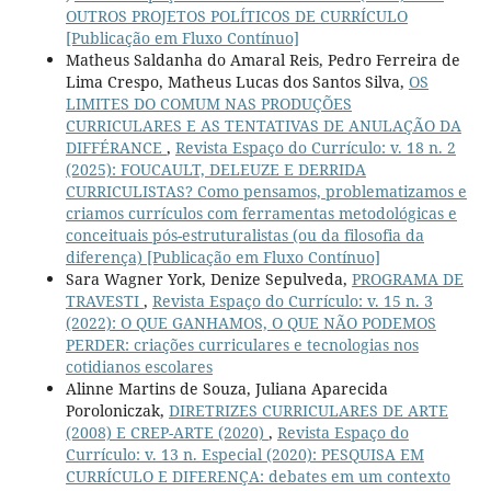
OUTROS PROJETOS POLÍTICOS DE CURRÍCULO
[Publicação em Fluxo Contínuo]
Matheus Saldanha do Amaral Reis, Pedro Ferreira de
Lima Crespo, Matheus Lucas dos Santos Silva,
OS
LIMITES DO COMUM NAS PRODUÇÕES
CURRICULARES E AS TENTATIVAS DE ANULAÇÃO DA
DIFFÉRANCE
,
Revista Espaço do Currículo: v. 18 n. 2
(2025): FOUCAULT, DELEUZE E DERRIDA
CURRICULISTAS? Como pensamos, problematizamos e
criamos currículos com ferramentas metodológicas e
conceituais pós-estruturalistas (ou da filosofia da
diferença) [Publicação em Fluxo Contínuo]
Sara Wagner York, Denize Sepulveda,
PROGRAMA DE
TRAVESTI
,
Revista Espaço do Currículo: v. 15 n. 3
(2022): O QUE GANHAMOS, O QUE NÃO PODEMOS
PERDER: criações curriculares e tecnologias nos
cotidianos escolares
Alinne Martins de Souza, Juliana Aparecida
Poroloniczak,
DIRETRIZES CURRICULARES DE ARTE
(2008) E CREP-ARTE (2020)
,
Revista Espaço do
Currículo: v. 13 n. Especial (2020): PESQUISA EM
CURRÍCULO E DIFERENÇA: debates em um contexto