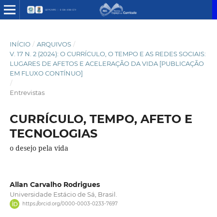
INÍCIO
/
ARQUIVOS
/
V. 17 N. 2 (2024): O CURRÍCULO, O TEMPO E AS REDES SOCIAIS:
LUGARES DE AFETOS E ACELERAÇÃO DA VIDA [PUBLICAÇÃO
EM FLUXO CONTÍNUO]
/
Entrevistas
CURRÍCULO, TEMPO, AFETO E
TECNOLOGIAS
o desejo pela vida
Allan Carvalho Rodrigues
Universidade Estácio de Sá, Brasil.
https://orcid.org/0000-0003-0233-7697