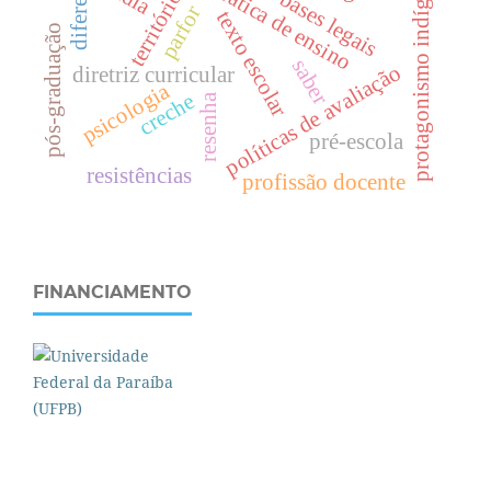
diferenças
protagonismo indígena
prática de ensino
território
bases legais
parfor
texto escolar
pós-graduação
saber
políticas de avaliação
diretriz curricular
psicologia
creche
resenha
pré-escola
resistências
profissão docente
FINANCIAMENTO