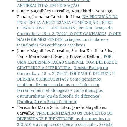
ANTIRRACISTAS EM EDUCAÇÃO
Janete Magalhães Carvalho, Ana Cláudia Santiago
Zouain, Jannaina Calixto de Lima,
NA PRODUÇÃO DA
EXISTÊNCIA À NECESSÁRIA COMPOSIÇÃO ENTRE
CURRÍCULOS E TECNOLOGIAS
,
Revista Espaço do
Currículo: v. 15 n. 3 (2022): O QUE GANHAMOS, O QUE
NÃO PODEMOS PERDER: criações curriculares e
tecnologias nos cotidianos escolares
Janete Magalhães Carvalho, Sandra Kretli da Silva,
Tania Mara Zanotti Guerra Frizzera Delboni,
POR
UMA EXPERIMENTAÇÃO SENSÍVEL COM DELEUZE E
GUATTARI E A LITERATURA
,
Revista Espaço do
Currículo: v. 18 n. 2 (2025): FOUCAULT, DELEUZE E
DERRIDA CURRICULISTAS? Como pensamos,
problematizamos e criamos currículos com
ferramentas metodológicas e conceituais pós-
estruturalistas (ou da filosofia da diferença)
[Publicação em Fluxo Contínuo]
Terezinha Maria Schuchter, Janete Magalhães
Carvalho,
PROBLEMATIZANDO OS CONCEITOS DE
DIVERSIDADE E IDENTIDADE: os documentos da
SECADI e as implicações para o currículo
,
Revista