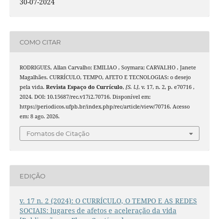
30-07-2024
COMO CITAR
RODRIGUES, Allan Carvalho; EMILIAO , Soymara; CARVALHO , Janete
Magalhães. CURRÍCULO, TEMPO, AFETO E TECNOLOGIAS: o desejo
pela vida.
Revista Espaço do Currículo
,
[S. l.]
, v. 17, n. 2, p. e70716 ,
2024. DOI: 10.15687/rec.v17i2.70716. Disponível em:
https://periodicos.ufpb.br/index.php/rec/article/view/70716. Acesso
em: 8 ago. 2026.
Fomatos de Citação
EDIÇÃO
v. 17 n. 2 (2024): O CURRÍCULO, O TEMPO E AS REDES
SOCIAIS: lugares de afetos e aceleração da vida