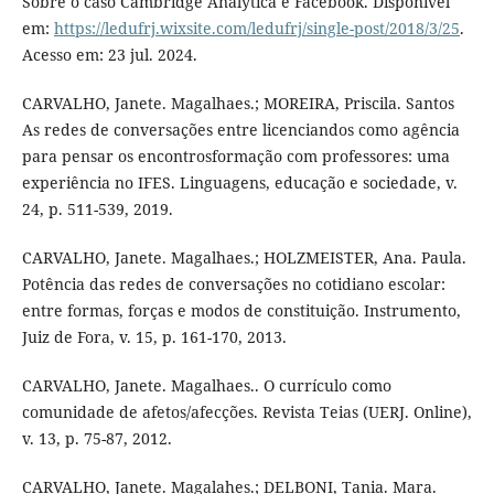
Sobre o caso Cambridge Analytica e Facebook. Disponível
em:
https://ledufrj.wixsite.com/ledufrj/single-post/2018/3/25
.
Acesso em: 23 jul. 2024.
CARVALHO, Janete. Magalhaes.; MOREIRA, Priscila. Santos
As redes de conversações entre licenciandos como agência
para pensar os encontrosformação com professores: uma
experiência no IFES. Linguagens, educação e sociedade, v.
24, p. 511-539, 2019.
CARVALHO, Janete. Magalhaes.; HOLZMEISTER, Ana. Paula.
Potência das redes de conversações no cotidiano escolar:
entre formas, forças e modos de constituição. Instrumento,
Juiz de Fora, v. 15, p. 161-170, 2013.
CARVALHO, Janete. Magalhaes.. O currículo como
comunidade de afetos/afecções. Revista Teias (UERJ. Online),
v. 13, p. 75-87, 2012.
CARVALHO, Janete. Magalahes.; DELBONI, Tania. Mara.