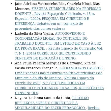
Jane Adriana Vasconcelos Rios, Graziela Ninck Dias
Menezes,
FISSURAS CURRICULARES NA PROFISSÃO
DOCENTE
,
Revista Espaço do Currículo: v. 13 n.
Especial (2020): PESQUISA EM CURRÍCULO E
DIFERENÇA: debates em um contexto de
proeminências conservadoras
Izabella da Silva Vieira,
AUTOGOVERNO E
CONFORMAÇÃO MORAL NO CONTROLE DO
TRABALHO DOCENTE: UM ESTUDO DE CASO À LUZ
DA PROVA BRASIL
,
Revista Espaço do Currículo: Vol.
7, N.1 (2014) CURRÍCULO: (RE)CONSTRUINDO
SENTIDOS DE EDUCAÇÃO E ENSINO
Ana Paula Pereira Marques de Carvalho, Rita de
Cassia Prazeres Frangella,
ESTRANGEIROS EM REDE:
Embaixadores nas tessituras político-curriculares do
Município do Rio de Janeiro
,
Revista Espaço do
Currículo: Vol.9, N.2 (2016) POLÍTICAS EM
CURRÍCULO: COTIDIANOS, DESAFIOS, RESISTÊNCIAS
E INVENÇÕES
Nayara Tatianna Santos da Costa,
TECENDO
REFLEXÕES SOBRE O CURRÍCULO E A
SINGULARIDADE DO FAZER PEDAGÓGICO
,
Revista