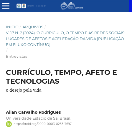
INÍCIO
/
ARQUIVOS
/
V. 17 N. 2 (2024): O CURRÍCULO, O TEMPO E AS REDES SOCIAIS:
LUGARES DE AFETOS E ACELERAÇÃO DA VIDA [PUBLICAÇÃO
EM FLUXO CONTÍNUO]
/
Entrevistas
CURRÍCULO, TEMPO, AFETO E
TECNOLOGIAS
o desejo pela vida
Allan Carvalho Rodrigues
Universidade Estácio de Sá, Brasil.
https://orcid.org/0000-0003-0233-7697