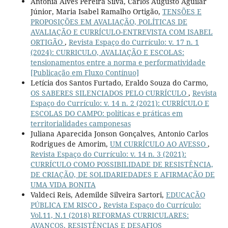
Antonia Alves Pereira Silva, Carlos Augusto Aguilar
Júnior, Maria Isabel Ramalho Ortigão,
TENSÕES E
PROPOSIÇÕES EM AVALIAÇÃO, POLÍTICAS DE
AVALIAÇÃO E CURRÍCULO-ENTREVISTA COM ISABEL
ORTIGÃO
,
Revista Espaço do Currículo: v. 17 n. 1
(2024): CURRICULO, AVALIAÇÃO E ESCOLAS:
tensionamentos entre a norma e performatividade
[Publicação em Fluxo Contínuo]
Letícia dos Santos Furtado, Eraldo Souza do Carmo,
OS SABERES SILENCIADOS PELO CURRÍCULO
,
Revista
Espaço do Currículo: v. 14 n. 2 (2021): CURRÍCULO E
ESCOLAS DO CAMPO: políticas e práticas em
territorialidades camponesas
Juliana Aparecida Jonson Gonçalves, Antonio Carlos
Rodrigues de Amorim,
UM CURRÍCULO AO AVESSO
,
Revista Espaço do Currículo: v. 14 n. 3 (2021):
CURRÍCULO COMO POSSIBILIDADE DE RESISTÊNCIA,
DE CRIAÇÃO, DE SOLIDARIEDADES E AFIRMAÇÃO DE
UMA VIDA BONITA
Valdeci Reis, Ademilde Silveira Sartori,
EDUCAÇÃO
PÚBLICA EM RISCO
,
Revista Espaço do Currículo:
Vol.11, N.1 (2018) REFORMAS CURRICULARES:
AVANÇOS, RESISTÊNCIAS E DESAFIOS