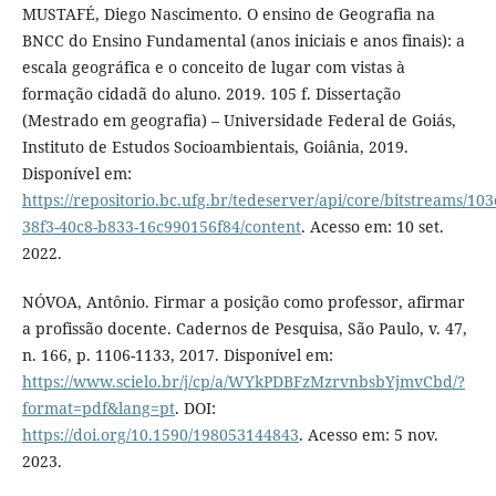
MUSTAFÉ, Diego Nascimento. O ensino de Geografia na
BNCC do Ensino Fundamental (anos iniciais e anos finais): a
escala geográfica e o conceito de lugar com vistas à
formação cidadã do aluno. 2019. 105 f. Dissertação
(Mestrado em geografia) – Universidade Federal de Goiás,
Instituto de Estudos Socioambientais, Goiânia, 2019.
Disponível em:
https://repositorio.bc.ufg.br/tedeserver/api/core/bitstreams/103
38f3-40c8-b833-16c990156f84/content
. Acesso em: 10 set.
2022.
NÓVOA, Antônio. Firmar a posição como professor, afirmar
a profissão docente. Cadernos de Pesquisa, São Paulo, v. 47,
n. 166, p. 1106-1133, 2017. Disponível em:
https://www.scielo.br/j/cp/a/WYkPDBFzMzrvnbsbYjmvCbd/?
format=pdf&lang=pt
. DOI:
https://doi.org/10.1590/198053144843
. Acesso em: 5 nov.
2023.