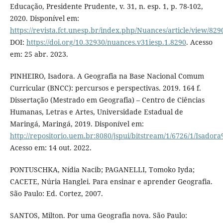
Educação, Presidente Prudente, v. 31, n. esp. 1, p. 78-102,
2020. Disponível em:
https://revista.fct.unesp.br/index.php/Nuances/article/view/829
DOI:
https://doi.org/10.32930/nuances.v31iesp.1.8290
. Acesso
em: 25 abr. 2023.
PINHEIRO, Isadora. A Geografia na Base Nacional Comum
Curricular (BNCC): percursos e perspectivas. 2019. 164 f.
Dissertação (Mestrado em Geografia) – Centro de Ciências
Humanas, Letras e Artes, Universidade Estadual de
Maringá, Maringá, 2019. Disponível em:
http://repositorio.uem.br:8080/jspui/bitstream/1/6726/1/Isado
Acesso em: 14 out. 2022.
PONTUSCHKA, Nídia Nacib; PAGANELLI, Tomoko Iyda;
CACETE, Núria Hanglei. Para ensinar e aprender Geografia.
São Paulo: Ed. Cortez, 2007.
SANTOS, Milton. Por uma Geografia nova. São Paulo: