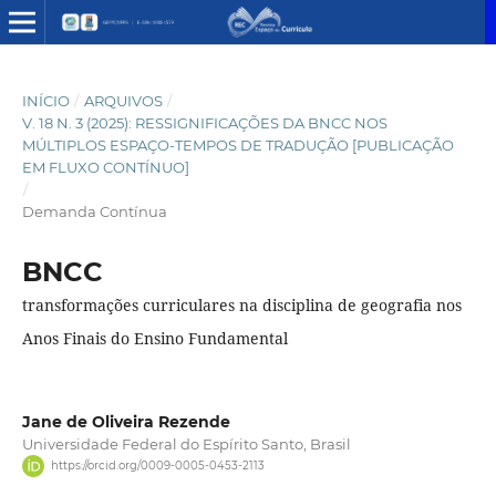
INÍCIO
/
ARQUIVOS
/
V. 18 N. 3 (2025): RESSIGNIFICAÇÕES DA BNCC NOS
MÚLTIPLOS ESPAÇO-TEMPOS DE TRADUÇÃO [PUBLICAÇÃO
EM FLUXO CONTÍNUO]
/
Demanda Contínua
BNCC
transformações curriculares na disciplina de geografia nos
Anos Finais do Ensino Fundamental
Jane de Oliveira Rezende
Universidade Federal do Espírito Santo, Brasil
https://orcid.org/0009-0005-0453-2113