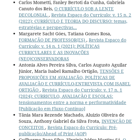
Carlos Mometti, Fanley Bertoti da Cunha, Gabriela
Canuto dos Reis,
O CURRÍCULO SOB A LENTE
DECOLONIAL
,
Revista Espaço do Currículo: v. 15 n. 2
(2022): CURRÍCULO E TEORIA DO DISCURSO: temas,
estratégias e perspectivas...
Margarete Sacht Góes, Tatiana Gomes Rosa,
FORMAÇÃO DE PROFESSOR(ES)
,
Revista Espaço do
Currículo: v. 14 n. 1 (2021): POLÍTICAS
CURRICULARES E AS INOVAÇÕES
(NEO)CONSERVADORAS
Antonia Alves Pereira Silva, Carlos Augusto Aguilar
Júnior, Maria Isabel Ramalho Ortigão,
TENSÕES E
PROPOSIÇÕES EM AVALIAÇÃO, POLÍTICAS DE
AVALIAÇÃO E CURRÍCULO-ENTREVISTA COM ISABEL
ORTIGÃO
,
Revista Espaço do Currículo: v. 17 n. 1
(2024): CURRICULO, AVALIAÇÃO E ESCOLAS:
tensionamentos entre a norma e performatividade
[Publicação em Fluxo Contínuo]
Tânia Mara Rezende Machado, Aluizio Oliveira de
Souza, Anthony Gabriel da Silva Frota,
INVENÇÃO DE
CONCEITOS
,
Revista Espaço do Currículo: Pré-
publicação/Ahead of Print (AOP)
Guilherme Rego Silva, Virgínio Isidro Martins Sá,
O