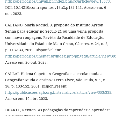
https://periodicos.univali.br/index.php/rc/article/view/13673
.
DOI: 10.14210/contrapontos.v19n2.p132-141. Acesso em: 6
out. 2023.
CAETANO, Maria Raquel. A proposta do Instituto Ayrton
Senna para educar no Século 21 ou uma velha proposta
com nova roupagem. Revista da Faculdade de Educação,
Universidade do Estado de Mato Groso, Cáceres, v. 24, n. 2,
p. 113-133, 2015. Disponível em:
https://periodicos.unemat.br/index.php/ppgedu/article/view/39
Acesso em: 20 out. 2023.
CALLAI, Helena Copetti. A Geografia e a escola: muda a
Geografia? Muda o ensino? Terra Livre, São Paulo, v. 1, n.
16, p. 133-152, 2001. Disponível em:
https://publicacoes.agb.org.br/terralivre/article/view/353/335
.
Acesso em: 19 abr. 2023.
DUARTE, Newton. As pedagogias do “aprender a aprender”