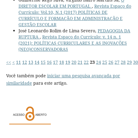
DIRETOR ESCOLAR EM PORTUGAL
,
Revista Espaço do
Currículo: Vol.10, N.1 (2017) POLÍTICAS DE
CURRÍCULO E FORMAÇÃO EM ADMINISTRAÇÃO E
GESTÃO ESCOLAR
José Leonardo Rolim de Lima Severo,
PEDAGOGIA DA
RUPTURA
,
Revista Espaço do Currículo: v. 14 n. 1
(2021): POLÍTICAS CURRICULARES E AS INOVAÇÕES
(NEO)CONSERVADORAS
<<
<
11
12
13
14
15
16
17
18
19
20
21
22
23
24
25
26
27
28
29
30
Você também pode
iniciar uma pesquisa avançada por
similaridade
para este artigo.