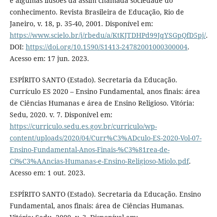
e algumas ilusões da assim chamada sociedade do
conhecimento. Revista Brasileira de Educação, Rio de
Janeiro, v. 18, p. 35-40, 2001. Disponível em:
https://www.scielo.br/j/rbedu/a/KtKJTDHPd99JqYSGpQfD5pj/
.
DOI:
https://doi.org/10.1590/S1413-24782001000300004
.
Acesso em: 17 jun. 2023.
ESPÍRITO SANTO (Estado). Secretaria da Educação.
Currículo ES 2020 – Ensino Fundamental, anos finais: área
de Ciências Humanas e área de Ensino Religioso. Vitória:
Sedu, 2020. v. 7. Disponível em:
https://curriculo.sedu.es.gov.br/curriculo/wp-
content/uploads/2020/04/Curr%C3%ADculo-ES-2020-Vol-07-
Ensino-Fundamental-Anos-Finais-%C3%81rea-de-
Ci%C3%AAncias-Humanas-e-Ensino-Religioso-Miolo.pdf
.
Acesso em: 1 out. 2023.
ESPÍRITO SANTO (Estado). Secretaria da Educação. Ensino
Fundamental, anos finais: área de Ciências Humanas.