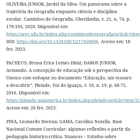
OLIVEIRA JUNIOR, Jardel da Silva. Um panorama sobre a
trajetória da Geografia enquanto ciência e disciplina
escolar. Caminhos de Geografia, Uberlândia, v. 21, n. 74, p.
178-193, 2020. Disponível em:
https://seer.ufu.br/index.php/caminhosdegeografia/article/vie
DOI:
https://doi.org/10.14393/RCG217450096
. Acesso em: 18
fev. 2023.
PACHECO, Bruna Erica Lemes Diniz; DAROS JUNIOR,
Armando. A concepção de educação sob a perspectiva da
Unesco com enfoque no documento “Educação, um tesouro
a descobrir”. Pleiade, Foz do Iguaçu, v. 10, n. 19, p. 68-75,
2016. Disponível em:
https://pleiade.uniamerica.br/index.php/pleiade/article/view/3
Acesso em: 26 fev. 2023.
PINA, Leonardo Docena; GAMA, Carolina Nozella. Base
Nacional Comum Curricular: algumas reflexões a partir da
pedagogia histórico-crítica. Nuances – Estudos sobre