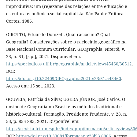
improdutiva: um (re)exame das relações entre educação e
estrutura econômico-social capitalista. São Paulo: Editora
Cortez, 1986.
GIROTTO, Eduardo Donizeti. Qual raciocínio? Qual
Geografia? Considerações sobre o raciocínio geográfico na
Base Nacional Comum Curricular. GEOgraphia, Niterói, v.
23, n. 51, [s.p.], 2021. Disponível em:
https://periodicos.uff.br/geographia/article/view/45460/30512
.
DOI:
https://doi.org/10.22409/GEOgraphia2021.v23i51.a45460
.
Acesso em: 15 set. 2023.
GOUVEIA, Patrícia da Silva; UGEDA JÚNIOR, José Carlos. O
ensino de Geografia no Brasil e os métodos tradicional e
histórico-cultural. Formação, Presidente Prudente, v. 28, n.
53, p. 855-883, 2021. Disponível em:
https://revista.fct.unesp.br/index.php/formacao/article/view/80
DOI:
https://doi.org/10.33081/formacao.v28i53.8066
. Acesso