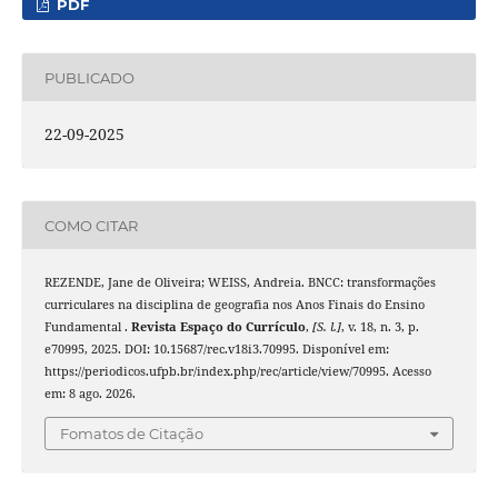
PDF
PUBLICADO
22-09-2025
COMO CITAR
REZENDE, Jane de Oliveira; WEISS, Andreia. BNCC: transformações
curriculares na disciplina de geografia nos Anos Finais do Ensino
Fundamental .
Revista Espaço do Currículo
,
[S. l.]
, v. 18, n. 3, p.
e70995, 2025. DOI: 10.15687/rec.v18i3.70995. Disponível em:
https://periodicos.ufpb.br/index.php/rec/article/view/70995. Acesso
em: 8 ago. 2026.
Fomatos de Citação