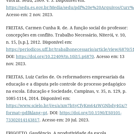
Vitória: Sedu, 2009. v. 3. Disponível em:
https://sedu.es.gov.br/Media/sedu/pdf%20e%20Arquivos/Curr%
Acesso em: 2 nov. 2023.
FREITAS, Carmen Cunha R. de. A função social do professor:
concepções em conflito. Trabalho Necessário, Niterói, v. 10,
n. 15, [s.p.], 2012. Disponível em:
https://periodicos.uff.br/trabalhonecessario/article/view/6870/5
DOI:
https://doi.org/10.22409/tn.10i15.p6870
. Acesso em: 13
nov. 2023.
FREITAS, Luiz Carlos de. Os reformadores empresariais da
educação e a disputa pelo controle do processo pedagógico
na escola. Educação e Sociedade, Campinas, v. 35, n. 129, p.
1085-1114, 2014. Disponível em:
https://www.scielo.br/j/es/a/xm7bSyCfyKm64zWGNbdy4Gx/?
format=pdf&lang=pt
. DOI:
https://doi.org/10.1590/ES0101-
73302014143817
. Acesso em: 20 jul. 2023.
FRIGOTTO, Gaudêncio. A produtividade da escola