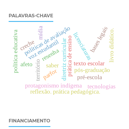
PALAVRAS-CHAVE
políticas de avaliação
bases legais
mídia
livro didático.
política educativa
licenciaturas
prática de ensino
diretriz curricular
voz estudantil
creche
resenha
território
texto escolar
afeto
saber
pós-graduação
parfor
pré-escola
protagonismo indígena
tecnologias
reflexão. prática pedagógica.
FINANCIAMENTO