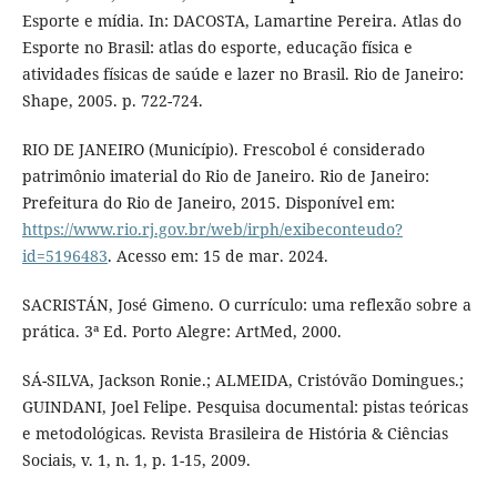
Esporte e mídia. In: DACOSTA, Lamartine Pereira. Atlas do
Esporte no Brasil: atlas do esporte, educação física e
atividades físicas de saúde e lazer no Brasil. Rio de Janeiro:
Shape, 2005. p. 722-724.
RIO DE JANEIRO (Município). Frescobol é considerado
patrimônio imaterial do Rio de Janeiro. Rio de Janeiro:
Prefeitura do Rio de Janeiro, 2015. Disponível em:
https://www.rio.rj.gov.br/web/irph/exibeconteudo?
id=5196483
. Acesso em: 15 de mar. 2024.
SACRISTÁN, José Gimeno. O currículo: uma reflexão sobre a
prática. 3ª Ed. Porto Alegre: ArtMed, 2000.
SÁ-SILVA, Jackson Ronie.; ALMEIDA, Cristóvão Domingues.;
GUINDANI, Joel Felipe. Pesquisa documental: pistas teóricas
e metodológicas. Revista Brasileira de História & Ciências
Sociais, v. 1, n. 1, p. 1-15, 2009.