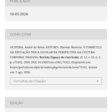
PUBLICADO
10-05-2026
COMO CITAR
OLIVEIRA, André de Brito; ANTUNES, Marcelo Moreira. O CURRÍCULO
DA EDUCAÇÃO FISICA ESCOLAR NA PERSPECTIVA DA CULTURA
CORPORAL PRAIANA.
Revista Espaço do Currículo
,
[S. l.]
, v. 19, n. 2,
p. e71412, 2026. DOI: 10.15687/rec.v19i2.71412. Disponível em:
https://periodicos.ufpb.br/index.php/rec/article/view/71412. Acesso
em: 7 ago. 2026.
Fomatos de Citação
EDIÇÃO