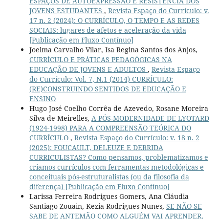
ESPAÇOS DE AUTOEXPRESSÃO E RESISTÊNCIA DOS
JOVENS ESTUDANTES
,
Revista Espaço do Currículo: v.
17 n. 2 (2024): O CURRÍCULO, O TEMPO E AS REDES
SOCIAIS: lugares de afetos e aceleração da vida
[Publicação em Fluxo Contínuo]
Joelma Carvalho Vilar, Isa Regina Santos dos Anjos,
CURRÍCULO E PRÁTICAS PEDAGÓGICAS NA
EDUCAÇÃO DE JOVENS E ADULTOS
,
Revista Espaço
do Currículo: Vol. 7, N.1 (2014) CURRÍCULO:
(RE)CONSTRUINDO SENTIDOS DE EDUCAÇÃO E
ENSINO
Hugo José Coelho Corrêa de Azevedo, Rosane Moreira
Silva de Meirelles,
A PÓS-MODERNIDADE DE LYOTARD
(1924-1998) PARA A COMPREENSÃO TEÓRICA DO
CURRÍCULO
,
Revista Espaço do Currículo: v. 18 n. 2
(2025): FOUCAULT, DELEUZE E DERRIDA
CURRICULISTAS? Como pensamos, problematizamos e
criamos currículos com ferramentas metodológicas e
conceituais pós-estruturalistas (ou da filosofia da
diferença) [Publicação em Fluxo Contínuo]
Larissa Ferreira Rodrigues Gomers, Ana Cláudia
Santiago Zouain, Kezia Rodrigues Nunes,
SE NÃO SE
SABE DE ANTEMÃO COMO ALGUÉM VAI APRENDER,