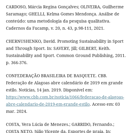
CARDOSO, Márcia Regina Gonçalves; OLIVEIRA, Guilherme
Saramago; GHELLI, Kelma Gomes Mendonça. Análise de
conteúdo: uma metodologia da pesquisa qualitativa.
Cadernos da Fucamp, v. 20, n. 43, p.98-111, 2021.
CHERNUSHENKO, David. Promoting Sustainability in Sport
and Through Sport. In: SAVERY, Jill; GILBERT, Keith.
Sustainability and Sport. Common Ground Publishing, 2011.
p. 366-376.
CONFEDERAÇÃO BRASILEIRA DE BASQUETE. CBB.
Federação de Alagoas abre calendário de 2019 em grande
estilo. Notícias, 14 jan. 2019. Disponível em:
https://www.cbb.com.br/noticia/1066/federacao-de-alagoas-
abre-calendario-de-2019-em-grande-estilo
. Acesso em: 03
mar. 2024.
COSTA, Vera Lúcia de Menezes.; GARRIDO, Fernando.;
COSTA NETO, Júlio Vicente da. Esportes de praia. In: