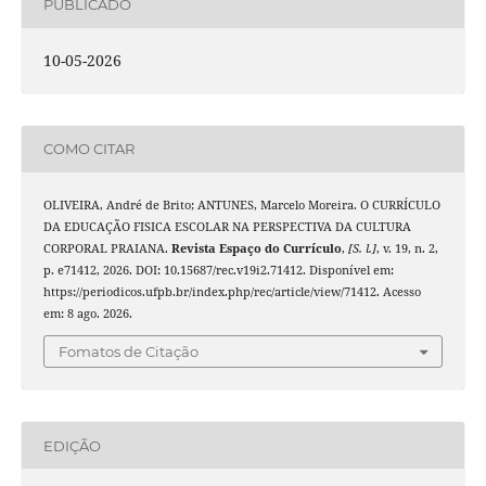
PUBLICADO
10-05-2026
COMO CITAR
OLIVEIRA, André de Brito; ANTUNES, Marcelo Moreira. O CURRÍCULO
DA EDUCAÇÃO FISICA ESCOLAR NA PERSPECTIVA DA CULTURA
CORPORAL PRAIANA.
Revista Espaço do Currículo
,
[S. l.]
, v. 19, n. 2,
p. e71412, 2026. DOI: 10.15687/rec.v19i2.71412. Disponível em:
https://periodicos.ufpb.br/index.php/rec/article/view/71412. Acesso
em: 8 ago. 2026.
Fomatos de Citação
EDIÇÃO