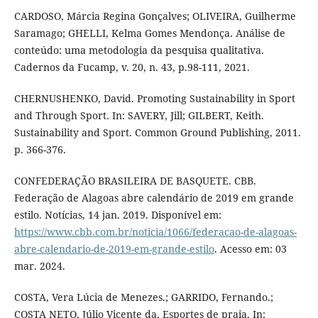
CARDOSO, Márcia Regina Gonçalves; OLIVEIRA, Guilherme
Saramago; GHELLI, Kelma Gomes Mendonça. Análise de
conteúdo: uma metodologia da pesquisa qualitativa.
Cadernos da Fucamp, v. 20, n. 43, p.98-111, 2021.
CHERNUSHENKO, David. Promoting Sustainability in Sport
and Through Sport. In: SAVERY, Jill; GILBERT, Keith.
Sustainability and Sport. Common Ground Publishing, 2011.
p. 366-376.
CONFEDERAÇÃO BRASILEIRA DE BASQUETE. CBB.
Federação de Alagoas abre calendário de 2019 em grande
estilo. Notícias, 14 jan. 2019. Disponível em:
https://www.cbb.com.br/noticia/1066/federacao-de-alagoas-
abre-calendario-de-2019-em-grande-estilo
. Acesso em: 03
mar. 2024.
COSTA, Vera Lúcia de Menezes.; GARRIDO, Fernando.;
COSTA NETO, Júlio Vicente da. Esportes de praia. In: