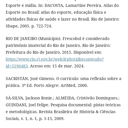
Esporte e mídia. In: DACOSTA, Lamartine Pereira. Atlas do
Esporte no Brasil: atlas do esporte, educação física e
atividades físicas de saúde e lazer no Brasil. Rio de Janeiro:
Shape, 2005. p. 722-724.
RIO DE JANEIRO (Município). Frescobol é considerado
patrimônio imaterial do Rio de Janeiro. Rio de Janeiro:
Prefeitura do Rio de Janeiro, 2015. Disponível em:
https://www.rio.rj.gov.br/web/irph/exibeconteudo?
id=5196483
. Acesso em: 15 de mar. 2024.
SACRISTÁN, José Gimeno. O currículo: uma reflexão sobre a
prática. 3ª Ed. Porto Alegre: ArtMed, 2000.
SÁ-SILVA, Jackson Ronie.; ALMEIDA, Cristóvão Domingues.;
GUINDANI, Joel Felipe. Pesquisa documental: pistas teóricas
e metodológicas. Revista Brasileira de História & Ciências
Sociais, v. 1, n. 1, p. 1-15, 2009.