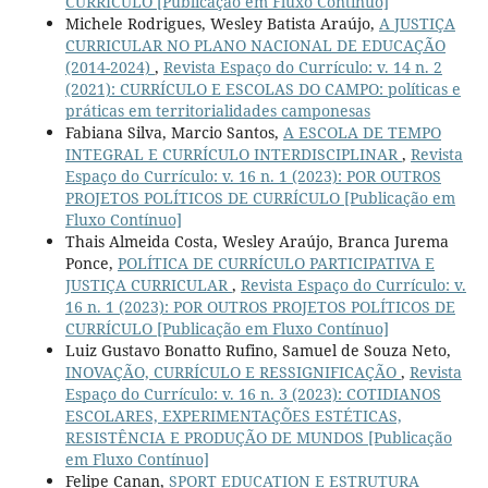
CURRÍCULO [Publicação em Fluxo Contínuo]
Michele Rodrigues, Wesley Batista Araújo,
A JUSTIÇA
CURRICULAR NO PLANO NACIONAL DE EDUCAÇÃO
(2014-2024)
,
Revista Espaço do Currículo: v. 14 n. 2
(2021): CURRÍCULO E ESCOLAS DO CAMPO: políticas e
práticas em territorialidades camponesas
Fabiana Silva, Marcio Santos,
A ESCOLA DE TEMPO
INTEGRAL E CURRÍCULO INTERDISCIPLINAR
,
Revista
Espaço do Currículo: v. 16 n. 1 (2023): POR OUTROS
PROJETOS POLÍTICOS DE CURRÍCULO [Publicação em
Fluxo Contínuo]
Thais Almeida Costa, Wesley Araújo, Branca Jurema
Ponce,
POLÍTICA DE CURRÍCULO PARTICIPATIVA E
JUSTIÇA CURRICULAR
,
Revista Espaço do Currículo: v.
16 n. 1 (2023): POR OUTROS PROJETOS POLÍTICOS DE
CURRÍCULO [Publicação em Fluxo Contínuo]
Luiz Gustavo Bonatto Rufino, Samuel de Souza Neto,
INOVAÇÃO, CURRÍCULO E RESSIGNIFICAÇÃO
,
Revista
Espaço do Currículo: v. 16 n. 3 (2023): COTIDIANOS
ESCOLARES, EXPERIMENTAÇÕES ESTÉTICAS,
RESISTÊNCIA E PRODUÇÃO DE MUNDOS [Publicação
em Fluxo Contínuo]
Felipe Canan,
SPORT EDUCATION E ESTRUTURA