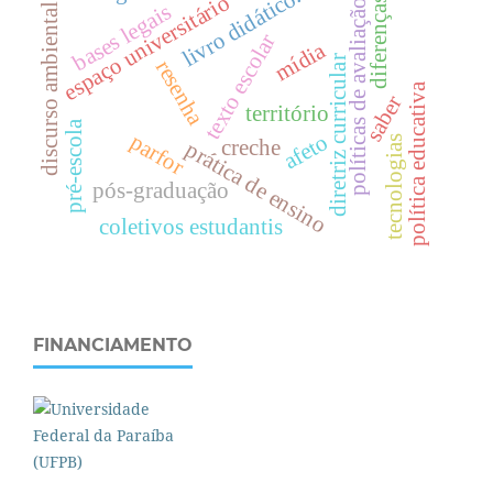
livro didático.
espaço universitário
diferenças
políticas de avaliação
bases legais
discurso ambiental
texto escolar
mídia
diretriz curricular
resenha
política educativa
saber
território
pré-escola
afeto
parfor
tecnologias
creche
prática de ensino
pós-graduação
coletivos estudantis
FINANCIAMENTO