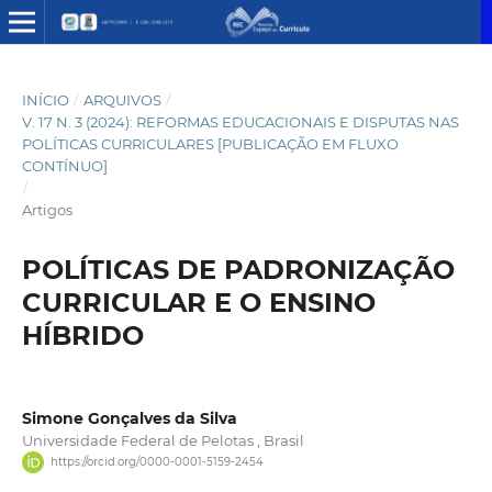
INÍCIO
/
ARQUIVOS
/
V. 17 N. 3 (2024): REFORMAS EDUCACIONAIS E DISPUTAS NAS
POLÍTICAS CURRICULARES [PUBLICAÇÃO EM FLUXO
CONTÍNUO]
/
Artigos
POLÍTICAS DE PADRONIZAÇÃO
CURRICULAR E O ENSINO
HÍBRIDO
Simone Gonçalves da Silva
Universidade Federal de Pelotas , Brasil
https://orcid.org/0000-0001-5159-2454