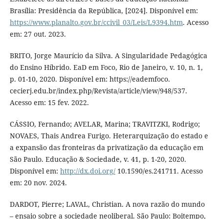
Brasília: Presidência da República, [2024]. Disponível em:
https://www.planalto.gov.br/ccivil_03/Leis/L9394.htm
. Acesso
em: 27 out. 2023.
BRITO, Jorge Maurício da Silva. A Singularidade Pedagógica
do Ensino Híbrido. EaD em Foco, Rio de Janeiro, v. 10, n. 1,
p. 01-10, 2020. Disponível em: https://eademfoco.
cecierj.edu.br/index.php/Revista/article/view/948/537.
Acesso em: 15 fev. 2022.
CÁSSIO, Fernando; AVELAR, Marina; TRAVITZKI, Rodrigo;
NOVAES, Thais Andrea Furigo. Heterarquização do estado e
a expansão das fronteiras da privatização da educação em
São Paulo. Educação & Sociedade, v. 41, p. 1-20, 2020.
Disponível em:
http://dx.doi.org/
10.1590/es.241711. Acesso
em: 20 nov. 2024.
DARDOT, Pierre; LAVAL, Christian. A nova razão do mundo
– ensaio sobre a sociedade neoliberal. São Paulo: Boitempo,