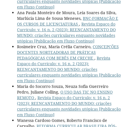
curriculares enquanto novidades utópicas [Publicação
em Fluxo Contínuo]
Ana Paula Monteiro de Moura, Leia Soares da Silva,
Marlúcia Lima de Sousa Meneses,
BNC-FORMAÇÃO E
OS CURSOS DE LICENCIATURAS
,
Revista Espaço do
Currículo: v. 16 n. 2 (2023): REENCANTAMENTO DO
MUNDO: criações curriculares enquanto novidades
utópicas [Publicação em Fluxo Contínuo]
Rosimeire Cruz, Maria Crélia Carneiro,
CONCEPÇÕES
DOCENTES NORTEADORAS DE PRÁTICAS
PEDAGÓGICAS COM BEBÊS EM CRECHE
,
Revista
Espaço do Currículo: v. 16 n. 2 (2023):
REENCANTAMENTO DO MUNDO: criações
curriculares enquanto novidades utópicas [Publicação
em Fluxo Contínuo]
Maria do Socorro Souza, Neuza Sofia Guerreiro
Pedro, Juliane Colling,
O USO DAS TIC NO ENSINO
REMOTO
,
Revista Espaço do Currículo: v. 16 n. 2
(2023): REENCANTAMENTO DO MUNDO: criações
curriculares enquanto novidades utópicas [Publicação
em Fluxo Contínuo]
Wanessa Cardoso Gomes, Roberto Francisco de
Carvalho,
REFORMA CURRICULAR BRASILEIRA PÓS-