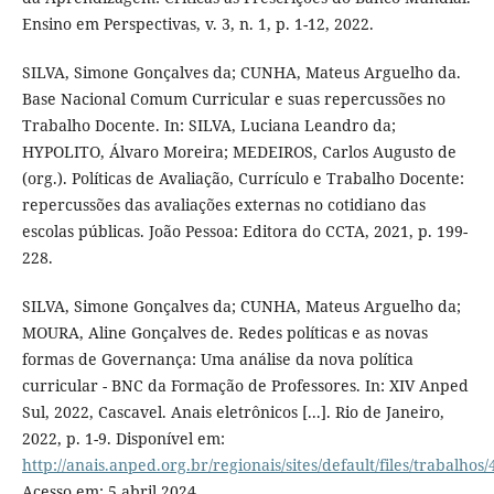
Ensino em Perspectivas, v. 3, n. 1, p. 1-12, 2022.
SILVA, Simone Gonçalves da; CUNHA, Mateus Arguelho da.
Base Nacional Comum Curricular e suas repercussões no
Trabalho Docente. In: SILVA, Luciana Leandro da;
HYPOLITO, Álvaro Moreira; MEDEIROS, Carlos Augusto de
(org.). Políticas de Avaliação, Currículo e Trabalho Docente:
repercussões das avaliações externas no cotidiano das
escolas públicas. João Pessoa: Editora do CCTA, 2021, p. 199-
228.
SILVA, Simone Gonçalves da; CUNHA, Mateus Arguelho da;
MOURA, Aline Gonçalves de. Redes políticas e as novas
formas de Governança: Uma análise da nova política
curricular - BNC da Formação de Professores. In: XIV Anped
Sul, 2022, Cascavel. Anais eletrônicos [...]. Rio de Janeiro,
2022, p. 1-9. Disponível em:
http://anais.anped.org.br/regionais/sites/default/files/trab
Acesso em: 5 abril 2024.