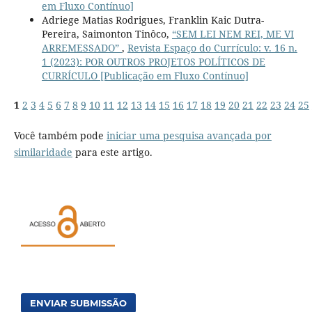
em Fluxo Contínuo]
Adriege Matias Rodrigues, Franklin Kaic Dutra-
Pereira, Saimonton Tinôco,
“SEM LEI NEM REI, ME VI
ARREMESSADO”
,
Revista Espaço do Currículo: v. 16 n.
1 (2023): POR OUTROS PROJETOS POLÍTICOS DE
CURRÍCULO [Publicação em Fluxo Contínuo]
1
2
3
4
5
6
7
8
9
10
11
12
13
14
15
16
17
18
19
20
21
22
23
24
25
Você também pode
iniciar uma pesquisa avançada por
similaridade
para este artigo.
ENVIAR SUBMISSÃO