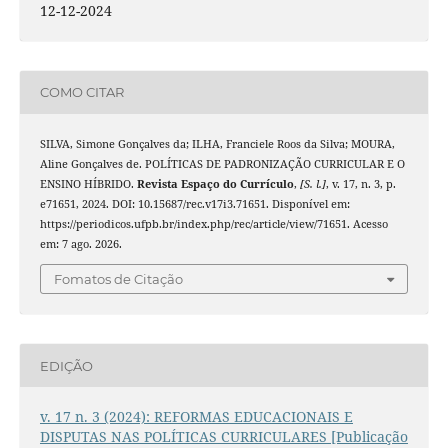
12-12-2024
COMO CITAR
SILVA, Simone Gonçalves da; ILHA, Franciele Roos da Silva; MOURA,
Aline Gonçalves de. POLÍTICAS DE PADRONIZAÇÃO CURRICULAR E O
ENSINO HÍBRIDO.
Revista Espaço do Currículo
,
[S. l.]
, v. 17, n. 3, p.
e71651, 2024. DOI: 10.15687/rec.v17i3.71651. Disponível em:
https://periodicos.ufpb.br/index.php/rec/article/view/71651. Acesso
em: 7 ago. 2026.
Fomatos de Citação
EDIÇÃO
v. 17 n. 3 (2024): REFORMAS EDUCACIONAIS E
DISPUTAS NAS POLÍTICAS CURRICULARES [Publicação