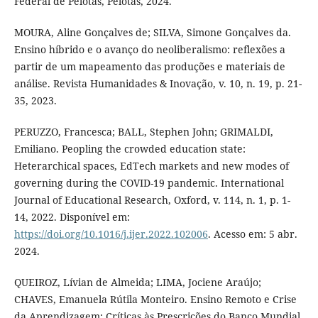
Federal de Pelotas, Pelotas, 2024.
MOURA, Aline Gonçalves de; SILVA, Simone Gonçalves da.
Ensino híbrido e o avanço do neoliberalismo: reflexões a
partir de um mapeamento das produções e materiais de
análise. Revista Humanidades & Inovação, v. 10, n. 19, p. 21-
35, 2023.
PERUZZO, Francesca; BALL, Stephen John; GRIMALDI,
Emiliano. Peopling the crowded education state:
Heterarchical spaces, EdTech markets and new modes of
governing during the COVID-19 pandemic. International
Journal of Educational Research, Oxford, v. 114, n. 1, p. 1-
14, 2022. Disponível em:
https://doi.org/10.1016/j.ijer.2022.102006
. Acesso em: 5 abr.
2024.
QUEIROZ, Lívian de Almeida; LIMA, Jociene Araújo;
CHAVES, Emanuela Rútila Monteiro. Ensino Remoto e Crise
da Aprendizagem: Críticas às Prescrições do Banco Mundial.