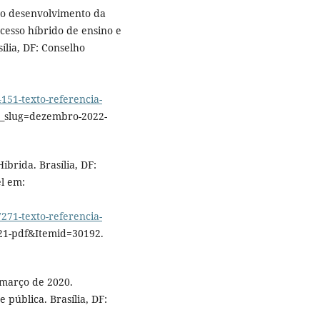
 o desenvolvimento da
ocesso híbrido de ensino e
ília, DF: Conselho
1-texto-referencia-
_slug=dezembro-2022-
brida. Brasília, DF:
l em:
1-texto-referencia-
21-pdf&Itemid=30192.
 março de 2020.
pública. Brasília, DF: