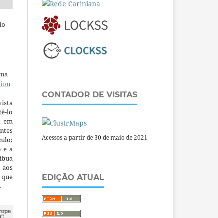
do
uma
tion
CONTADOR DE VISITAS
ista
ê-lo
m em
ntes
Acessos a partir de 30 de maio de 2021
culo:
o e a
ibua
 aos
a que
EDIÇÃO ATUAL
.