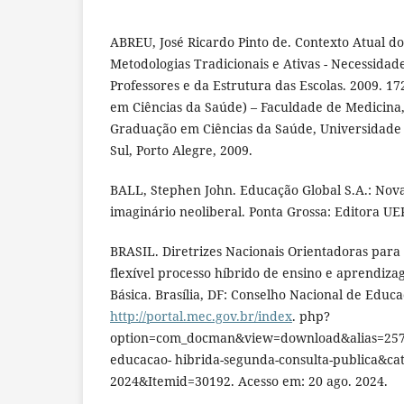
ABREU, José Ricardo Pinto de. Contexto Atual d
Metodologias Tradicionais e Ativas - Necessidad
Professores e da Estrutura das Escolas. 2009. 17
em Ciências da Saúde) – Faculdade de Medicina
Graduação em Ciências da Saúde, Universidade
Sul, Porto Alegre, 2009.
BALL, Stephen John. Educação Global S.A.: Novas
imaginário neoliberal. Ponta Grossa: Editora UE
BRASIL. Diretrizes Nacionais Orientadoras para
flexível processo híbrido de ensino e aprendiz
Básica. Brasília, DF: Conselho Nacional de Educa
http://portal.mec.gov.br/index
. php?
option=com_docman&view=download&alias=25768
educacao- hibrida-segunda-consulta-publica&ca
2024&Itemid=30192. Acesso em: 20 ago. 2024.