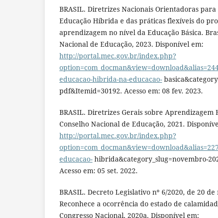
BRASIL. Diretrizes Nacionais Orientadoras para
Educação Híbrida e das práticas flexíveis do pr
aprendizagem no nível da Educação Básica. Bras
Nacional de Educação, 2023. Disponível em:
http://portal.mec.gov.br/index.php?
option=com_docman&view=download&alias=24415
educacao-hibrida-na-educacao-
basica&category
pdf&Itemid=30192. Acesso em: 08 fev. 2023.
BRASIL. Diretrizes Gerais sobre Aprendizagem Hí
Conselho Nacional de Educação, 2021. Disponíve
http://portal.mec.gov.br/index.php?
option=com_docman&view=download&alias=22727
educacao-
hibrida&category_slug=novembro-20
Acesso em: 05 set. 2022.
BRASIL. Decreto Legislativo nº 6/2020, de 20 de
Reconhece a ocorrência do estado de calamidade 
Congresso Nacional, 2020a. Disponível em: