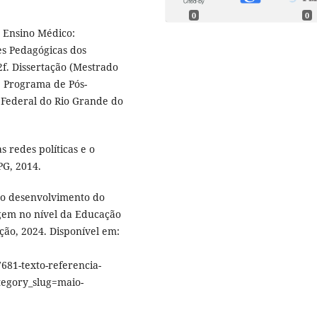
0
0
o Ensino Médico:
es Pedagógicas dos
2f. Dissertação (Mestrado
, Programa de Pós-
 Federal do Rio Grande do
 redes políticas e o
PG, 2014.
 o desenvolvimento do
agem no nível da Educação
ção, 2024. Disponível em:
1-texto-referencia-
tegory_slug=maio-