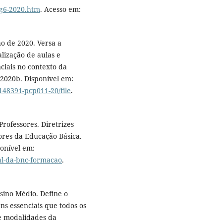
lg6-2020.htm
. Acesso em:
o de 2020. Versa a
lização de aulas e
ciais no contexto da
 2020b. Disponível em:
148391-pcp011-20/file
.
ofessores. Diretrizes
ores da Educação Básica.
ponível em:
al-da-bnc-formacao
.
ino Médio. Define o
ns essenciais que todos os
e modalidades da