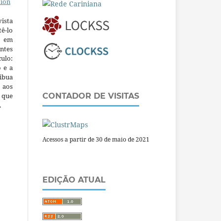
tion
ista
ê-lo
m em
ntes
culo:
o e a
ibua
 aos
a que
CONTADOR DE VISITAS
.
Acessos a partir de 30 de maio de 2021
EDIÇÃO ATUAL