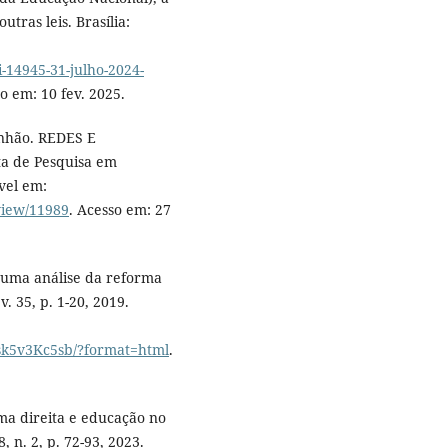
utras leis. Brasília:
:
i-14945-31-julho-2024-
so em: 10 fev. 2025.
nhão. REDES E
a de Pesquisa em
ível em:
/view/11989
. Acesso em: 27
s: uma análise da reforma
 35, p. 1-20, 2019.
sk5v3Kc5sb/?format=html
.
ma direita e educação no
, n. 2, p. 72-93, 2023.