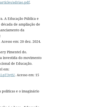
articles/adriao.pdf
.
a. A Educação Pública e
a década de ampliação de
inanciamento da
:
. Acesso em: 20 dez. 2024.
ery Pimentel do.
va investida do movimento
acional de Educação.
el em:
4LpT3ytS/
. Acesso em: 15
políticas e o imaginário