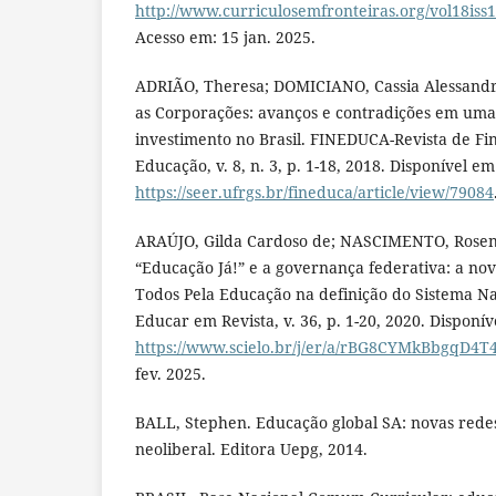
http://www.curriculosemfronteiras.org/vol18iss1
Acesso em: 15 jan. 2025.
ADRIÃO, Theresa; DOMICIANO, Cassia Alessandr
as Corporações: avanços e contradições em um
investimento no Brasil. FINEDUCA-Revista de F
Educação, v. 8, n. 3, p. 1-18, 2018. Disponível em
https://seer.ufrgs.br/fineduca/article/view/79084
ARAÚJO, Gilda Cardoso de; NASCIMENTO, Rosen
“Educação Já!” e a governança federativa: a no
Todos Pela Educação na definição do Sistema N
Educar em Revista, v. 36, p. 1-20, 2020. Disponív
https://www.scielo.br/j/er/a/rBG8CYMkBbgqD4T
fev. 2025.
BALL, Stephen. Educação global SA: novas redes 
neoliberal. Editora Uepg, 2014.