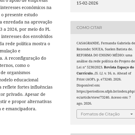
om o apoio de empresas
15-02-2026
e interesses econômicos na
, o presente estudo
ica enredada na aprovação
COMO CITAR
3 a 2024, por meio do PL
interesses dos envolvidos
da rede política mostra o
CASAGRANDE, Fernanda Gabriela d
Rezende; SOUZA, Suelen Batista de.
rmulação e
REFORMA DO ENSINO MÉDIO: uma
ra. A reconfiguração do
análise da rede política do Projeto d
ternos, como o
Lei n° 5230/2023.
Revista Espaço do
 de organismos
Currículo
,
[S. l.]
, v. 16, n. Ahead of
modelo educacional
Print (AOP), p. e73240, 2026.
Disponível em:
 reflete fortes influências
https://periodicos.ufpb.br/index.php/
etor privado. Apesar de
ec/article/view/73240. Acesso em: 7
tir e propor alternativas
ago. 2026.
a e emancipadora.
Fomatos de Citação