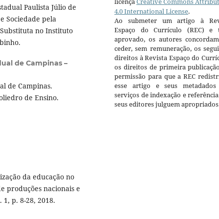
licença
Creative Commons Attribu
adual Paulista Júlio de
4.0 International License
.
 e Sociedade pela
Ao submeter um artigo à Rev
Espaço do Currículo (REC) e t
ubstituta no Instituto
aprovado, os autores concorda
binho.
ceder, sem remuneração, os segui
direitos à Revista Espaço do Currí
dual de Campinas –
os direitos de primeira publicaçã
permissão para que a REC redistr
al de Campinas.
esse artigo e seus metadados
serviços de indexação e referênci
oliedro de Ensino.
seus editores julguem apropriados
ização da educação no
de produções nacionais e
 1, p. 8-28, 2018.