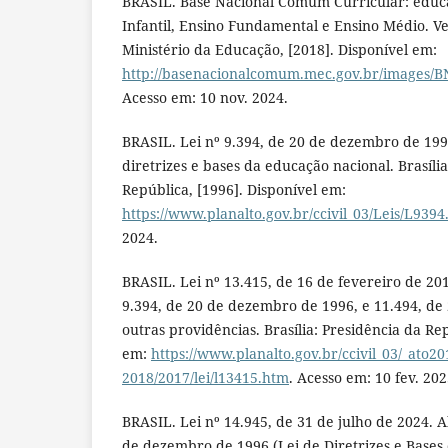
BRASIL. Base Nacional Comum Curricular: educa
Infantil, Ensino Fundamental e Ensino Médio. Vers
Ministério da Educação, [2018]. Disponível em:
http://basenacionalcomum.mec.gov.br/images/BN
Acesso em: 10 nov. 2024.
BRASIL. Lei nº 9.394, de 20 de dezembro de 199
diretrizes e bases da educação nacional. Brasíli
República, [1996]. Disponível em:
https://www.planalto.gov.br/ccivil_03/Leis/L939
2024.
BRASIL. Lei nº 13.415, de 16 de fevereiro de 201
9.394, de 20 de dezembro de 1996, e 11.494, de 
outras providências. Brasília: Presidência da Rep
em:
https://www.planalto.gov.br/ccivil_03/_ato20
2018/2017/lei/l13415.htm
. Acesso em: 10 fev. 202
BRASIL. Lei nº 14.945, de 31 de julho de 2024. Al
de dezembro de 1996 (Lei de Diretrizes e Bases