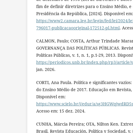
fim de definir diretrizes para o Ensino Médio, e o
Presidência da República, [2024]. Disponível em
https://www2.camara.leg.br/legin/fed/lei/2024/le
796017-publicacaooriginal-172512-pl.html
. Aces
CALMON, Paulo; COSTA, Arthur Trindade Mara
GOVERNANÇA DAS POLÍTICAS PÚBLICAS. Revist
Políticas Públicas, v. 1, n. 1, p.1-29, 2013. Dispon
https://periodicos.unb.br/index.php/rp3/article
jan. 2026.
CORTI, Ana Paula. Política e significantes vazio
do Ensino Médio de 2017. Educação em Revista, v.
Disponível em:
https://www.scielo.br/j/edur/a/sg3HGWqjwdRD5
Acesso em: 15 dez. 2024.
CUNHA, Márcia Pereira; OTA, Nilton Ken. Extre
Brasil. Revista Educación, Política y Sociedad, v. 8