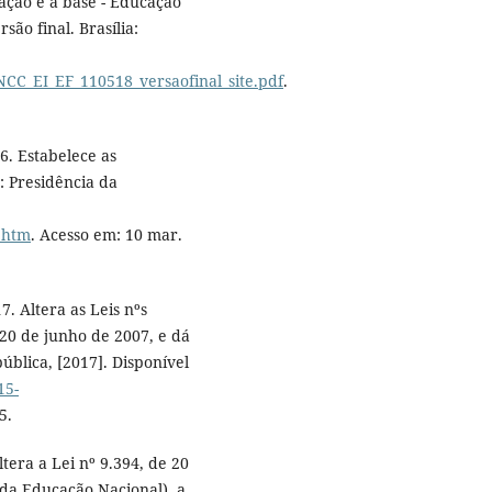
ção é a base - Educação
ão final. Brasília:
CC_EI_EF_110518_versaofinal_site.pdf
.
6. Estabelece as
a: Presidência da
4.htm
. Acesso em: 10 mar.
7. Altera as Leis nºs
20 de junho de 2007, e dá
ública, [2017]. Disponível
15-
5.
tera a Lei nº 9.394, de 20
 da Educação Nacional), a