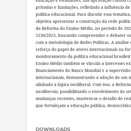
educação e estudantes, sua aprovação contou c
privadas e fundações, refletindo a influência d
política educacional. Para discutir essa temática
objetiva apresentar a construção da rede polít
da Reforma do Ensino Médio, no período de 202
5230/2023, buscando compreender e debater os 
com a metodologia de Redes Políticas. A análise 
reforço do papel de atores internacionais na fo
monitoramento da política educacional brasilei
Ensino Médio também se vincula a interesses ex
financiamento do Banco Mundial e a supervisão
internacionais, demonstrando a adoção de um 
alinhado à lógica neoliberal. Com isso, a Reforma
neoliberais, possibilitando o envolvimento do s
mudanças recentes, mantem-se o desafio de resis
que fortaleçam a educação pública, democrátic
DOWNLOADS