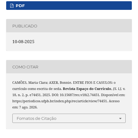
PDF
PUBLICADO
10-08-2025
COMO CITAR
CAMÕES, Maria Clara; AXER, Bonnie. ENTRE FIOS E CASULOS: o
currículo como escrita de seda.
Revista Espaço do Currículo
,
[S. l.]
, v.
18, n. 2, p. e74451, 2025. DOI: 10.15687/rec.v18i2.74451. Disponível em:
https://periodicos.ufpb.br/index.php/rec/article/view/74451. Acesso
em: 7 ago. 2026.
Fomatos de Citação