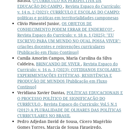
Batista,
O CURRÍCULO NA PERSPECTIVA DA
EDUCAÇÃO DO CAMPO
,
Revista Espaço do Currículo:
v. 14 n. 2 (2021): CURRÍCULO E ESCOLAS DO CAMPO:
políticas e práticas em territorialidades camponesas
Clívio Pimentel Junior,
OS OBJETOS DE
CONHECIMENTO PODEM ERRAR DE ENDEREÇO?
,
Revista Espaço do Currículo: v. 18 n. 1 (2025): "EU
ESCREVO PARA UM MUNDO NO QUAL POSSA VIVER":
criações docentes e reinvenções curriculares
[Publicação em Fluxo Contínuo]
Camila Amorim Campos, Maria Carolina da Silva
Caldeira,
BRINCANDO DE VIVER
,
Revista Espaço do
Currículo: v. 16 n. 3 (2023): COTIDIANOS ESCOLARES,
EXPERIMENTAÇÕES ESTÉTICAS, RESISTÊNCIA E
PRODUÇÃO DE MUNDOS [Publicação em Fluxo
Contínuo]
Veridiana Xavier Dantas,
POLÍTICAS EDUCACIONAIS E
O PROCESSO POLÍTICO DE SIGNIFICAÇÃO DO
CURRÍCULO
,
Revista Espaço do Currículo: Vol.5 N.1
(2012) A PLURALIDADE DE OLHARES DAS POLÍTICAS
CURRICULARES NO BRASIL
Pedro Adjedan David de Sousa, Cícero Magérbio
Gomes Torres, Marcia de Sousa Figueiredo,