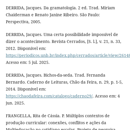
DERRIDA, Jacques. Da gramatologia. 2 ed. Trad. Miriam
Chaiderman e Renato Janine Ribeiro. São Paulo:
Perspectiva, 2005.
DERRIDA, Jacques. Uma certa possibilidade impossível de
dizer o acontecimento. Revista Cerrados, [S. l.], v. 21, n. 33,
2012. Disponível em:
https://periodicos.unb.br/index.php/cerrados/article/view/2614
Acesso em: 5 jul. 2025.
DERRIDA, Jacques. Bichos-da-seda. Trad. Fernanda
Bernardo. Caderno de Leituras, Chão da Feira, n. 29, p. 1-5,
2014. Disponível em:
https://chaodafeira.com/catalogo/caderno29/
. Acesso em: 4
jun. 2025.
FRANGELLA, Rita de Cássia. P. Múltiplos contextos de
produção curricular: conexões, conflitos e ações da
Multieducação no cotidiano escolar. Projeto de pesquisa –