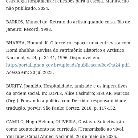
estratégia hospitaleira: reflexões para a escola. Manuscrito
não publicado, 2024.
BARROS, Manoel de. Retrato do artista quando coisa. Rio de
Janeiro: Record, 1998.
BHABHA, Hommi. K. O terceiro espaço: uma entrevista com
Homi Bhabha. Revista do Patrimônio Histórico e Artístico
Nacional, v. 24, p. 34-41, 1996. Disponível em:
http://portal.iphan.gov.br/uploads/publicacao/RevPat24.pdf
.
Acesso em: 20 jul 2025.
BURITY, Joanildo. Hospitalidade, amizade e os imperativos
da ordem social. In: LOPES, Alice Casimiro; SISCAR, Marcos
(Org.). Pensando a política com Derrida: responsabilidade,
tradução, porvir. São Paulo: Cortez, 2018. p. 117-152.
CAMILO, Hugo Heleno; OLIVEIRA, Gustavo. Subjetivação
como acontecimento no currículo. [Transmissão ao vivo].
YouTube: Canal Anped Nacional. 20 de maio de 2025.