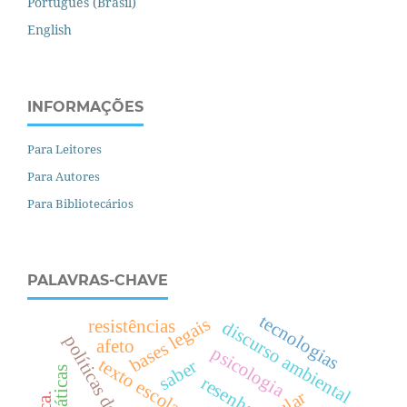
Português (Brasil)
English
INFORMAÇÕES
Para Leitores
Para Autores
Para Bibliotecários
PALAVRAS-CHAVE
tecnologias
bases legais
resistências
discurso ambiental
afeto
psicologia
texto escolar
saber
resenha