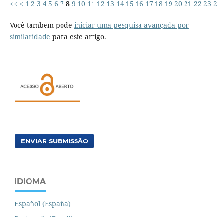
<<
<
1
2
3
4
5
6
7
8
9
10
11
12
13
14
15
16
17
18
19
20
21
22
23
2
Você também pode
iniciar uma pesquisa avançada por
similaridade
para este artigo.
ENVIAR SUBMISSÃO
IDIOMA
Español (España)