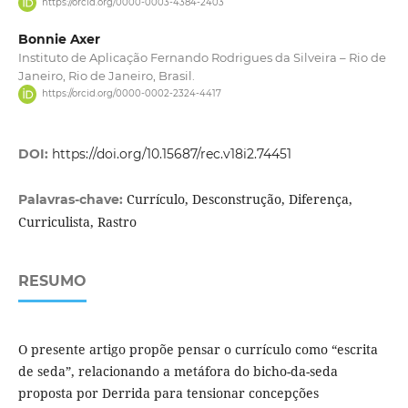
https://orcid.org/0000-0003-4384-2403
Bonnie Axer
Instituto de Aplicação Fernando Rodrigues da Silveira – Rio de
Janeiro, Rio de Janeiro, Brasil.
https://orcid.org/0000-0002-2324-4417
DOI:
https://doi.org/10.15687/rec.v18i2.74451
Currículo, Desconstrução, Diferença,
Palavras-chave:
Curriculista, Rastro
RESUMO
O presente artigo propõe pensar o currículo como “escrita
de seda”, relacionando a metáfora do bicho-da-seda
proposta por Derrida para tensionar concepções