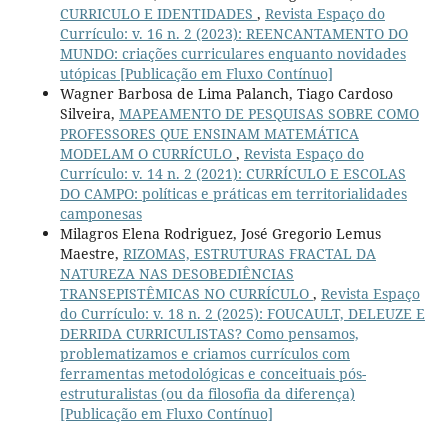
CURRICULO E IDENTIDADES
,
Revista Espaço do
Currículo: v. 16 n. 2 (2023): REENCANTAMENTO DO
MUNDO: criações curriculares enquanto novidades
utópicas [Publicação em Fluxo Contínuo]
Wagner Barbosa de Lima Palanch, Tiago Cardoso
Silveira,
MAPEAMENTO DE PESQUISAS SOBRE COMO
PROFESSORES QUE ENSINAM MATEMÁTICA
MODELAM O CURRÍCULO
,
Revista Espaço do
Currículo: v. 14 n. 2 (2021): CURRÍCULO E ESCOLAS
DO CAMPO: políticas e práticas em territorialidades
camponesas
Milagros Elena Rodriguez, José Gregorio Lemus
Maestre,
RIZOMAS, ESTRUTURAS FRACTAL DA
NATUREZA NAS DESOBEDIÊNCIAS
TRANSEPISTÊMICAS NO CURRÍCULO
,
Revista Espaço
do Currículo: v. 18 n. 2 (2025): FOUCAULT, DELEUZE E
DERRIDA CURRICULISTAS? Como pensamos,
problematizamos e criamos currículos com
ferramentas metodológicas e conceituais pós-
estruturalistas (ou da filosofia da diferença)
[Publicação em Fluxo Contínuo]