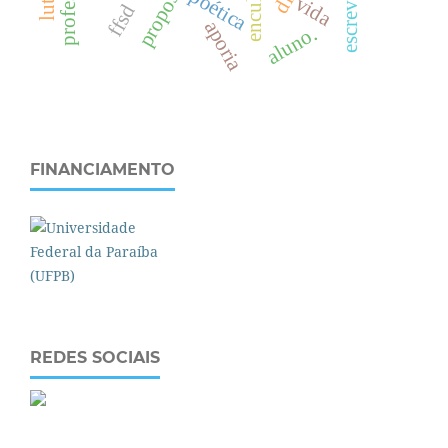
professor
poética
vida
ffsd
aporia
aluno.
FINANCIAMENTO
REDES SOCIAIS