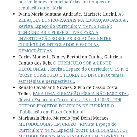
possibilidades emancipatórias em tempos de
regulação autoritária
Ivana Maria Santana Andrade, Marizete Lucini,
AS
RELAÇÕES ÉTNICO-RACIAIS NA EDUCAÇÃO BÁSICA
,
Revista Espaço do Currículo: v. 19 n. 2 (2026):
TENDÊNCIAS E PERSPECTIVAS PARA A
INVESTIGAÇÃO SOBRE AS RELAÇÕES ENTRE
CURRÍCULOS INTEGRADOS E ESCOLAS
DEMOCRÁTICAS
Carlos Mometti, Fanley Bertoti da Cunha, Gabriela
Canuto dos Reis,
O CURRÍCULO SOB A LENTE
DECOLONIAL
,
Revista Espaço do Currículo: v. 15 n. 2
(2022): CURRÍCULO E TEORIA DO DISCURSO: temas,
estratégias e perspectivas...
Renato Cavalcanti Novaes, Silvio de Cássio Costa
Telles,
PARA UMA EDUCAÇÃO FÍSICA NÃO FASCISTA
,
Revista Espaço do Currículo: v. 16 n. 1 (2023): POR
OUTROS PROJETOS POLÍTICOS DE CURRÍCULO
[Publicação em Fluxo Contínuo]
Marinazia Pinto, Marcelo José Derzi Moraes ,
METODOLOGIAS EM CRUZO
,
Revista Espaço do
Currículo: v. 14 n. Especial (2021): DESLOCAMENTOS
METODOLÓGICOS NAS PESQUISAS EM CURRÍCULO