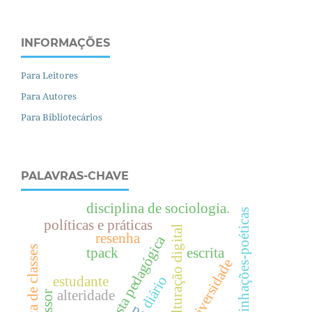
INFORMAÇÕES
Para Leitores
Para Autores
Para Bibliotecários
PALAVRAS-CHAVE
disciplina de sociologia.
escrevinhações-poéticas
políticas e práticas
enculturação digital
resenha
proposta pedagógica
luta de classes
tpack
escrita
diversidade
diário
estudante
alteridade