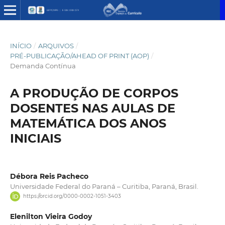
INÍCIO
/
ARQUIVOS
/
PRÉ-PUBLICAÇÃO/AHEAD OF PRINT (AOP)
/
Demanda Contínua
A PRODUÇÃO DE CORPOS
DOSENTES NAS AULAS DE
MATEMÁTICA DOS ANOS
INICIAIS
Débora Reis Pacheco
Universidade Federal do Paraná – Curitiba, Paraná, Brasil.
https://orcid.org/0000-0002-1051-3403
Elenilton Vieira Godoy