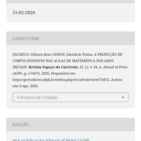
15-02-2026
COMO CITAR
PACHECO, Débora Reis; GODOY, Elenilton Vieira. A PRODUÇÃO DE
CORPOS DOSENTES NAS AULAS DE MATEMÁTICA DOS ANOS
INICIAIS.
Revista Espaço do Currículo
,
[S. l.]
, v. 16, n. Ahead of Print
(AOP), p. e74472, 2026. Disponível em:
https://periodicos.ufpb.br/index.php/rec/article/view/74472. Acesso
em: 6 ago. 2026.
Fomatos de Citação
EDIÇÃO
Pré-publicação/Ahead of Print (AOP)