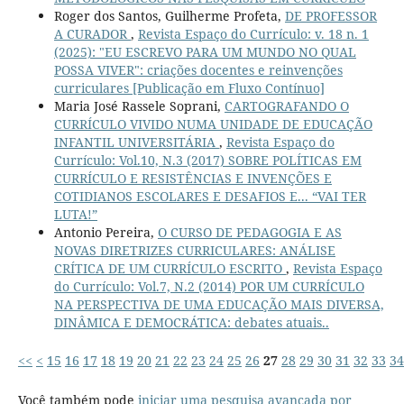
Roger dos Santos, Guilherme Profeta,
DE PROFESSOR
A CURADOR
,
Revista Espaço do Currículo: v. 18 n. 1
(2025): "EU ESCREVO PARA UM MUNDO NO QUAL
POSSA VIVER": criações docentes e reinvenções
curriculares [Publicação em Fluxo Contínuo]
Maria José Rassele Soprani,
CARTOGRAFANDO O
CURRÍCULO VIVIDO NUMA UNIDADE DE EDUCAÇÃO
INFANTIL UNIVERSITÁRIA
,
Revista Espaço do
Currículo: Vol.10, N.3 (2017) SOBRE POLÍTICAS EM
CURRÍCULO E RESISTÊNCIAS E INVENÇÕES E
COTIDIANOS ESCOLARES E DESAFIOS E... “VAI TER
LUTA!”
Antonio Pereira,
O CURSO DE PEDAGOGIA E AS
NOVAS DIRETRIZES CURRICULARES: ANÁLISE
CRÍTICA DE UM CURRÍCULO ESCRITO
,
Revista Espaço
do Currículo: Vol.7, N.2 (2014) POR UM CURRÍCULO
NA PERSPECTIVA DE UMA EDUCAÇÃO MAIS DIVERSA,
DINÂMICA E DEMOCRÁTICA: debates atuais..
<<
<
15
16
17
18
19
20
21
22
23
24
25
26
27
28
29
30
31
32
33
34
Você também pode
iniciar uma pesquisa avançada por