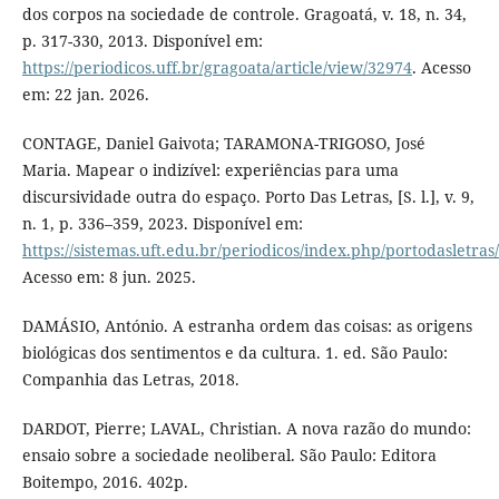
dos corpos na sociedade de controle. Gragoatá, v. 18, n. 34,
p. 317-330, 2013. Disponível em:
https://periodicos.uff.br/gragoata/article/view/32974
. Acesso
em: 22 jan. 2026.
CONTAGE, Daniel Gaivota; TARAMONA-TRIGOSO, José
Maria. Mapear o indizível: experiências para uma
discursividade outra do espaço. Porto Das Letras, [S. l.], v. 9,
n. 1, p. 336–359, 2023. Disponível em:
https://sistemas.uft.edu.br/periodicos/index.php/portodasletras
Acesso em: 8 jun. 2025.
DAMÁSIO, António. A estranha ordem das coisas: as origens
biológicas dos sentimentos e da cultura. 1. ed. São Paulo:
Companhia das Letras, 2018.
DARDOT, Pierre; LAVAL, Christian. A nova razão do mundo:
ensaio sobre a sociedade neoliberal. São Paulo: Editora
Boitempo, 2016. 402p.