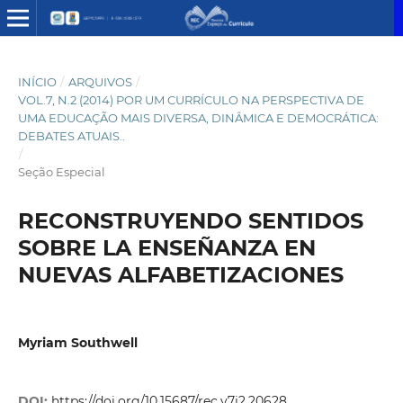
INÍCIO
/
ARQUIVOS
/
VOL.7, N.2 (2014) POR UM CURRÍCULO NA PERSPECTIVA DE
UMA EDUCAÇÃO MAIS DIVERSA, DINÂMICA E DEMOCRÁTICA:
DEBATES ATUAIS..
/
Seção Especial
RECONSTRUYENDO SENTIDOS
SOBRE LA ENSEÑANZA EN
NUEVAS ALFABETIZACIONES
Myriam Southwell
DOI:
https://doi.org/10.15687/rec.v7i2.20628