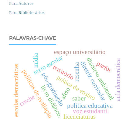
Para Autores
Para Bibliotecários
PALAVRAS-CHAVE
espaço universitário
mídia
texto escolar
discurso ambiental
aula democrática
parfor
diretriz curricular
resenha
território
escolas democráticas
políticas de avaliação
pós-graduação
prática de ensino
livro didático.
afeto
creche
saber
política educativa
voz estudantil
licenciaturas