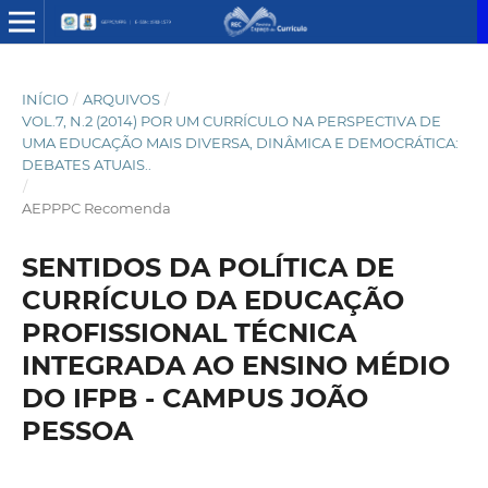
INÍCIO
/
ARQUIVOS
/
VOL.7, N.2 (2014) POR UM CURRÍCULO NA PERSPECTIVA DE
UMA EDUCAÇÃO MAIS DIVERSA, DINÂMICA E DEMOCRÁTICA:
DEBATES ATUAIS..
/
AEPPPC Recomenda
SENTIDOS DA POLÍTICA DE
CURRÍCULO DA EDUCAÇÃO
PROFISSIONAL TÉCNICA
INTEGRADA AO ENSINO MÉDIO
DO IFPB - CAMPUS JOÃO
PESSOA