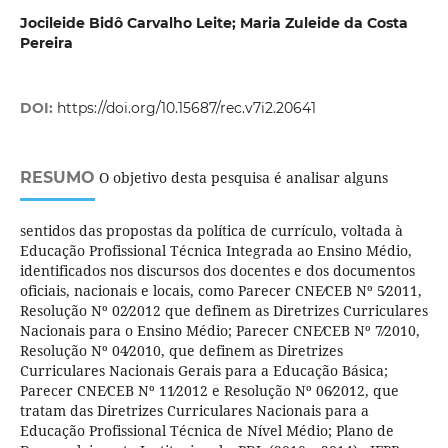
Jocileide Bidô Carvalho Leite; Maria Zuleide da Costa
Pereira
DOI:
https://doi.org/10.15687/rec.v7i2.20641
RESUMO
O objetivo desta pesquisa é analisar alguns
sentidos das propostas da política de currículo, voltada à
Educação Profissional Técnica Integrada ao Ensino Médio,
identificados nos discursos dos docentes e dos documentos
oficiais, nacionais e locais, como Parecer CNE∕CEB Nº 5∕2011,
Resolução Nº 02∕2012 que definem as Diretrizes Curriculares
Nacionais para o Ensino Médio; Parecer CNE∕CEB Nº 7∕2010,
Resolução Nº 04∕2010, que definem as Diretrizes
Curriculares Nacionais Gerais para a Educação Básica;
Parecer CNE∕CEB Nº 11∕2012 e Resolução Nº 06∕2012, que
tratam das Diretrizes Curriculares Nacionais para a
Educação Profissional Técnica de Nível Médio; Plano de