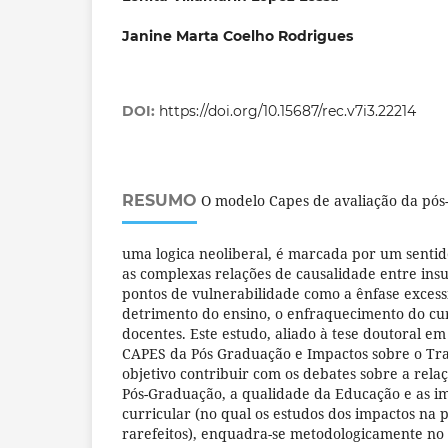
Janine Marta Coelho Rodrigues
DOI:
https://doi.org/10.15687/rec.v7i3.22214
RESUMO
O modelo Capes de avaliação da pós
uma logica neoliberal, é marcada por um sentid
as complexas relações de causalidade entre ins
pontos de vulnerabilidade como a ênfase exces
detrimento do ensino, o enfraquecimento do cur
docentes. Este estudo, aliado à tese doutoral e
CAPES da Pós Graduação e Impactos sobre o Tr
objetivo contribuir com os debates sobre a rela
Pós-Graduação, a qualidade da Educação e as i
curricular (no qual os estudos dos impactos na 
rarefeitos), enquadra-se metodologicamente no c