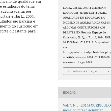
conceito de qualidade em
e estudiosos do tema
LOPEZ LESSA, Lenita Villamarin;
padronizada na pós-
RODRIGUES, Janine Marta Coelho.
ortale e Hartz, 2004;
QUALIDADE EM EDUCAÇÃO E O
ltados são parciais e
MODELO DE AVALIAÇÃO DA CAPES:
hamento do currículo em
ALGUMAS CONTRIBUIÇÕES AOS
 forte o bastante para
DEBATES NO.
Revista Espaço do
Currículo
,
[S. l.]
, v. 7, n. 3, 2014. DOI:
10.15687/rec.v7i3.22214. Disponível
em:
https://periodicos.ufpb.br/index.php/
ec/article/view/rec.2014.v7n3.182400.
Acesso em: 7 ago. 2026.
Fomatos de Citação
EDIÇÃO
Vol.7, N.3 (2014) CURRÍCULO
mosaico interdisciplinar