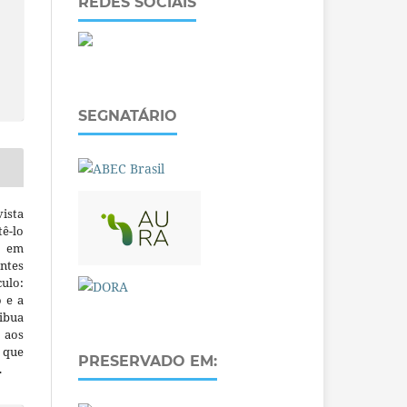
REDES SOCIAIS
SEGNATÁRIO
ista
ê-lo
m em
ntes
culo:
o e a
ibua
 aos
a que
PRESERVADO EM:
.