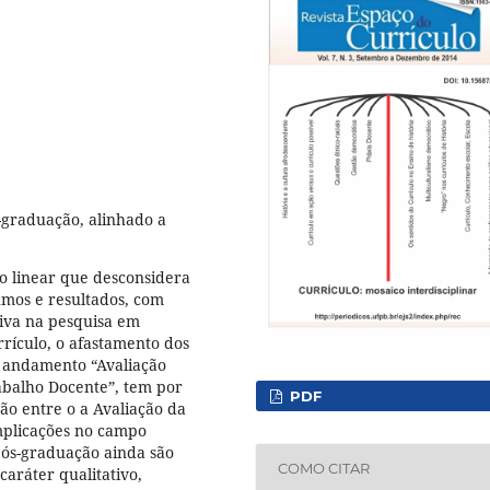
-graduação, alinhado a
o linear que desconsidera
umos e resultados, com
siva na pesquisa em
rículo, o afastamento dos
m andamento “Avaliação
abalho Docente”, tem por
PDF
ção entre o a Avaliação da
mplicações no campo
pós-graduação ainda são
COMO CITAR
aráter qualitativo,