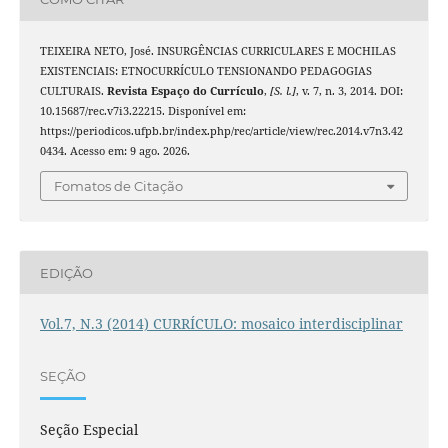
TEIXEIRA NETO, José. INSURGÊNCIAS CURRICULARES E MOCHILAS
EXISTENCIAIS: ETNOCURRÍCULO TENSIONANDO PEDAGOGIAS
CULTURAIS.
Revista Espaço do Currículo
,
[S. l.]
, v. 7, n. 3, 2014. DOI:
10.15687/rec.v7i3.22215. Disponível em:
https://periodicos.ufpb.br/index.php/rec/article/view/rec.2014.v7n3.42
0434. Acesso em: 9 ago. 2026.
Fomatos de Citação
EDIÇÃO
Vol.7, N.3 (2014) CURRÍCULO: mosaico interdisciplinar
SEÇÃO
Seção Especial