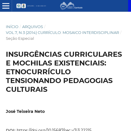
INÍCIO
/
ARQUIVOS
/
VOL.7, N.3 (2014) CURRÍCULO: MOSAICO INTERDISCIPLINAR
/
Seção Especial
INSURGÊNCIAS CURRICULARES
E MOCHILAS EXISTENCIAIS:
ETNOCURRÍCULO
TENSIONANDO PEDAGOGIAS
CULTURAIS
José Teixeira Neto
DOI:
https://doi.org/10.15687/rec.v7i3.22215