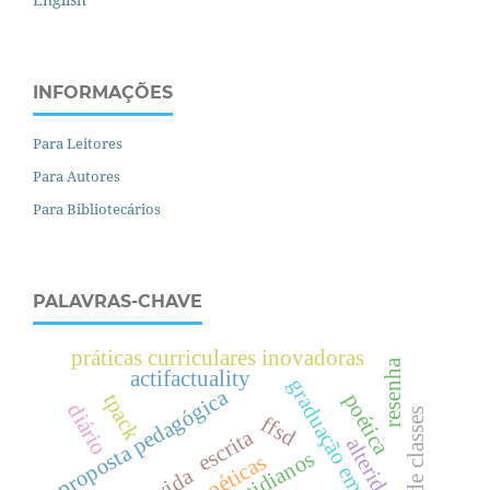
INFORMAÇÕES
Para Leitores
Para Autores
Para Bibliotecários
PALAVRAS-CHAVE
práticas curriculares inovadoras
resenha
actifactuality
graduação em matemática
proposta pedagógica
poética
tpack
diário
luta de classes
ffsd
escrita
alteridade
vida