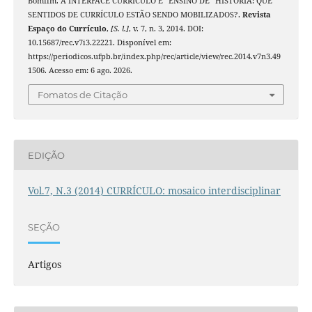
Bomfim. A INTERFACE CURRÍCULO E “ENSINO DE” HISTÓRIA: QUE
SENTIDOS DE CURRÍCULO ESTÃO SENDO MOBILIZADOS?.
Revista
Espaço do Currículo
,
[S. l.]
, v. 7, n. 3, 2014. DOI:
10.15687/rec.v7i3.22221. Disponível em:
https://periodicos.ufpb.br/index.php/rec/article/view/rec.2014.v7n3.49
1506. Acesso em: 6 ago. 2026.
Fomatos de Citação
EDIÇÃO
Vol.7, N.3 (2014) CURRÍCULO: mosaico interdisciplinar
SEÇÃO
Artigos