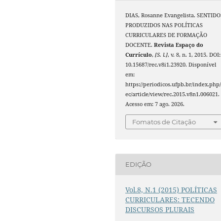
DIAS, Rosanne Evangelista. SENTIDO
PRODUZIDOS NAS POLÍTICAS
CURRICULARES DE FORMAÇÃO
DOCENTE.
Revista Espaço do
Currículo
,
[S. l.]
, v. 8, n. 1, 2015. DOI:
10.15687/rec.v8i1.23920. Disponível
em:
https://periodicos.ufpb.br/index.php/
ec/article/view/rec.2015.v8n1.006021.
Acesso em: 7 ago. 2026.
Fomatos de Citação
EDIÇÃO
Vol.8, N.1 (2015) POLÍTICAS
CURRICULARES: TECENDO
DISCURSOS PLURAIS