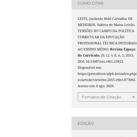
COMO CITAR
LEITE, Jocileide Bidô Carvalho; DE
MEDEIROS, Valéria de Matos Leitão.
TENSÕES NO CAMPO DA POLÍTICA
CURRICULAR DA EDUCAÇÃO
PROFISSIONAL TÉCNICA INTEGRAD
AO ENSINO MÉDIO.
Revista Espaço
do Currículo
,
[S. l.]
, v. 8, n. 1, 2015.
DOI: 10.15687/rec.v8i1.23923.
Disponível em:
https://periodicos.ufpb.br/index.php/
ec/article/view/rec.2015.v8n1.073092.
Acesso em: 8 ago. 2026.
Fomatos de Citação
EDIÇÃO