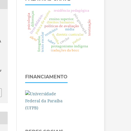
residência pedagógica
prática de ensino
diferenças
pós-graduação
psicologia
livro didático.
ensino superior.
teorização
direitos humanos.
políticas de avaliação
território
mídia
texto escolar
resenha
diretriz curricular
afeto
fotografia.
creche
parfor
saber
A
protagonismo indígena
traduções da bncc
r
FINANCIAMENTO