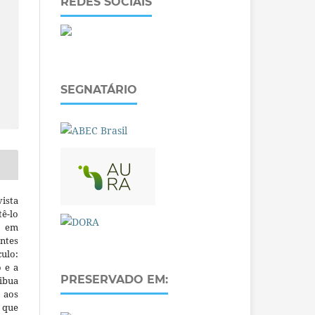
REDES SOCIAIS
SEGNATÁRIO
ista
ê-lo
m em
ntes
culo:
o e a
PRESERVADO EM:
ibua
 aos
a que