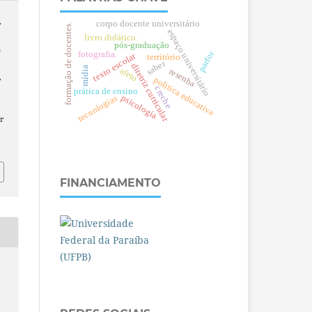
,
corpo docente universitário
formação de docentes.
espaço universitário
livro didático.
pós-graduação
s
parfor
fotografia.
texto escolar
território
saber
diretriz curricular
mídia
afeto
resenha
,
política educativa
creche
prática de ensino
psicologia
tecnologias
r
FINANCIAMENTO