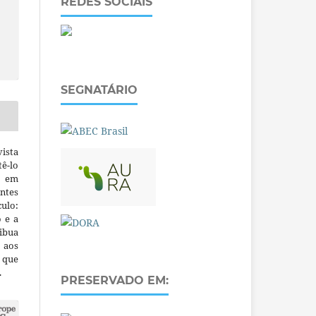
REDES SOCIAIS
SEGNATÁRIO
ista
ê-lo
m em
ntes
culo:
o e a
ibua
 aos
a que
.
PRESERVADO EM: