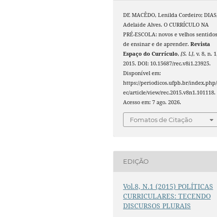
DE MACÊDO, Lenilda Cordeiro; DIAS
Adelaide Alves. O CURRÍCULO NA
PRÉ-ESCOLA: novos e velhos sentido
de ensinar e de aprender.
Revista
Espaço do Currículo
,
[S. l.]
, v. 8, n. 1
2015. DOI: 10.15687/rec.v8i1.23925.
Disponível em:
https://periodicos.ufpb.br/index.php/
ec/article/view/rec.2015.v8n1.101118.
Acesso em: 7 ago. 2026.
Fomatos de Citação
EDIÇÃO
Vol.8, N.1 (2015) POLÍTICAS
CURRICULARES: TECENDO
DISCURSOS PLURAIS