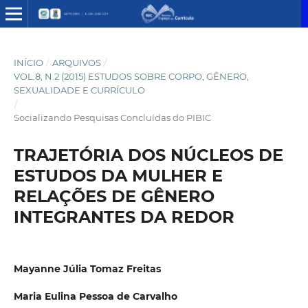
INÍCIO
/
ARQUIVOS
/
VOL.8, N.2 (2015) ESTUDOS SOBRE CORPO, GÊNERO,
SEXUALIDADE E CURRÍCULO
/
Socializando Pesquisas Concluídas do PIBIC
TRAJETÓRIA DOS NÚCLEOS DE
ESTUDOS DA MULHER E
RELAÇÕES DE GÊNERO
INTEGRANTES DA REDOR
Mayanne Júlia Tomaz Freitas
Maria Eulina Pessoa de Carvalho