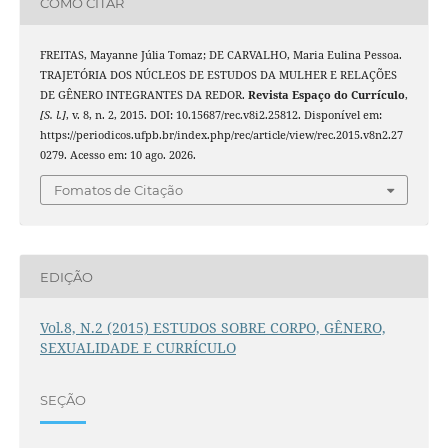
COMO CITAR
FREITAS, Mayanne Júlia Tomaz; DE CARVALHO, Maria Eulina Pessoa.
TRAJETÓRIA DOS NÚCLEOS DE ESTUDOS DA MULHER E RELAÇÕES
DE GÊNERO INTEGRANTES DA REDOR.
Revista Espaço do Currículo
,
[S. l.]
, v. 8, n. 2, 2015. DOI: 10.15687/rec.v8i2.25812. Disponível em:
https://periodicos.ufpb.br/index.php/rec/article/view/rec.2015.v8n2.27
0279. Acesso em: 10 ago. 2026.
Fomatos de Citação
EDIÇÃO
Vol.8, N.2 (2015) ESTUDOS SOBRE CORPO, GÊNERO,
SEXUALIDADE E CURRÍCULO
SEÇÃO