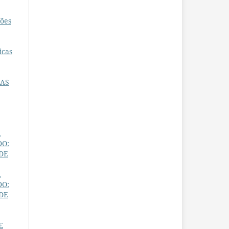
ções
icas
 AS
R
DO:
 DE
R
DO:
 DE
E