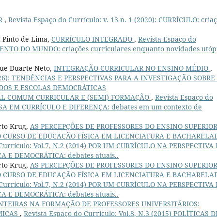
IR
,
Revista Espaço do Currículo: v. 13 n. 1 (2020): CURRÍCULO: cria
 Pinto de Lima,
CURRÍCULO INTEGRADO
,
Revista Espaço do
MENTO DO MUNDO: criações curriculares enquanto novidades utóp
que Duarte Neto,
INTEGRAÇÃO CURRICULAR NO ENSINO MÉDIO
,
2 (2026): TENDÊNCIAS E PERSPECTIVAS PARA A INVESTIGAÇÃO SOBRE
DOS E ESCOLAS DEMOCRÁTICAS
L COMUM CURRICULAR E (SEMI) FORMAÇÃO
,
Revista Espaço do
SQUISA EM CURRÍCULO E DIFERENÇA: debates em um contexto de
rto Krug,
AS PERCEPÇÕES DE PROFESSORES DO ENSINO SUPERIO
O CURSO DE EDUCAÇÃO FÍSICA EM LICENCIATURA E BACHARELA
 Currículo: Vol.7, N.2 (2014) POR UM CURRÍCULO NA PERSPECTIVA
E DEMOCRÁTICA: debates atuais..
rto Krug,
AS PERCEPÇÕES DE PROFESSORES DO ENSINO SUPERIO
O CURSO DE EDUCAÇÃO FÍSICA EM LICENCIATURA E BACHARELA
 Currículo: Vol.7, N.2 (2014) POR UM CURRÍCULO NA PERSPECTIVA
E DEMOCRÁTICA: debates atuais..
ONTEIRAS NA FORMAÇÃO DE PROFESSORES UNIVERSITÁRIOS:
MICAS
,
Revista Espaço do Currículo: Vol.8, N.3 (2015) POLÍTICAS D