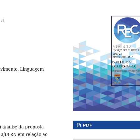
il.
lvimento, Linguagem
PDF
a análise da proposta
UEI/UFRN em relação ao