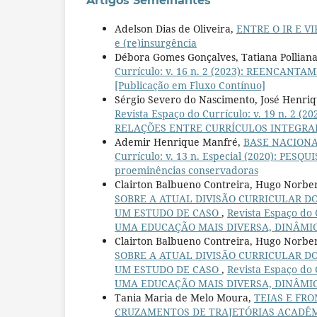
Artigos Semelhantes
Adelson Dias de Oliveira,
ENTRE O IR E V
e (re)insurgência
Débora Gomes Gonçalves, Tatiana Polliana
Currículo: v. 16 n. 2 (2023): REENCANTA
[Publicação em Fluxo Contínuo]
Sérgio Severo do Nascimento, José Henri
Revista Espaço do Currículo: v. 19 n. 
RELAÇÕES ENTRE CURRÍCULOS INTEGRA
Ademir Henrique Manfré,
BASE NACIONA
Currículo: v. 13 n. Especial (2020): PE
proeminências conservadoras
Clairton Balbueno Contreira, Hugo Norbe
SOBRE A ATUAL DIVISÃO CURRICULAR D
UM ESTUDO DE CASO
,
Revista Espaço do
UMA EDUCAÇÃO MAIS DIVERSA, DINÂMICA 
Clairton Balbueno Contreira, Hugo Norbe
SOBRE A ATUAL DIVISÃO CURRICULAR D
UM ESTUDO DE CASO
,
Revista Espaço do
UMA EDUCAÇÃO MAIS DIVERSA, DINÂMICA 
Tania Maria de Melo Moura,
TEIAS E FR
CRUZAMENTOS DE TRAJETÓRIAS ACADÊ