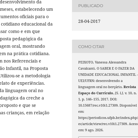
 desenvolvimento da
PUBLICADO
4 meses, estabelecendo um
umentos oficiais para o
28-04-2017
 cotidiano educacional da
ensar como e em que
oposta pedagógica da
uagem oral, mostrando
COMO CITAR
em na prática cotidiana.
 nos Referenciais e
PEIXOTO, Vanessa Alessandra
o Infantil, na Proposta
Cavalcanti. O SABER E O FAZER DA
UNIDADE EDUCACIONAL INFANTIL 
tilizou-se a metodologia
UEI/UFRN: desenvolvendo a
elato de experiências.
linguagem oral no berçário.
Revista
da linguagem oral no
Espaço do Currículo
,
[S. l.]
, v. 10, n.
dagógica da creche a
1, p. 146–155, 2017. DOI:
 proposto e que se
10.15687/rec.v10i1.27309. Disponível
em:
nas crianças, em relação
https://periodicos.ufpb.br/index.php/
ec/article/view/rec.v10i1.27309. Acess
em: 9 ago. 2026.