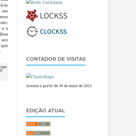
ê-lo
m em
ntes
culo:
o e a
ibua
 aos
a que
.
CONTADOR DE VISITAS
Acessos a partir de 30 de maio de 2021
EDIÇÃO ATUAL