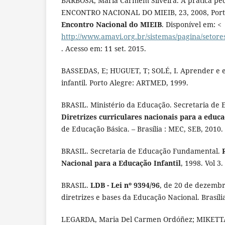
BARBOSA, Maria Carmem Silveira. A prática ped
ENCONTRO NACIONAL DO MIEIB, 23, 2008, Port
Encontro Nacional do MIEIB
. Disponível em: <
http://www.amavi.org.br/sistemas/pagina/setor
. Acesso em: 11 set. 2015.
BASSEDAS, E; HUGUET, T; SOLÉ, I. Aprender e 
infantil. Porto Alegre: ARTMED, 1999.
BRASIL. Ministério da Educação. Secretaria de 
Diretrizes curriculares nacionais para a educa
de Educação Básica. – Brasília : MEC, SEB, 2010.
BRASIL. Secretaria de Educação Fundamental.
Nacional para a Educação Infantil
, 1998. Vol 3.
BRASIL.
LDB - Lei nº 9394/96
, de 20 de dezembr
diretrizes e bases da Educação Nacional. Brasíli
LEGARDA, Maria Del Carmen Ordóñez; MIKETTA,