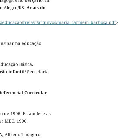
agógica no berçário. In:
o Alegre/RS.
Anais do
es/educacao/freiavi/arquivos/maria_carmem_barbosa.pdf
>
ensinar na educação
Educação Básica.
ção infantil
/ Secretaria
Referencial Curricular
o de 1996. Estabelece as
a : MEC, 1996.
 Alfredo Tinagero.