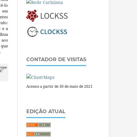
ê-lo
m em
ntes
culo:
o e a
ibua
 aos
a que
.
CONTADOR DE VISITAS
Acessos a partir de 30 de maio de 2021
EDIÇÃO ATUAL