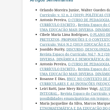
Artigos Semelhantes
Orlando Moreira Junior, Walter Guedes da
Currículo: v. 12 n. 2 (2019): POLÍTICAS 
Antonio Pereira,
O CURSO DE PEDAGOGIA 
CURRÍCULO ESCRITO
,
Revista Espaço do
UMA EDUCAÇÃO MAIS DIVERSA, DINÂMICA 
Cibele Maria Lima Rodrigues,
O PLANO DE
PRETEXTOS, PROPOSIÇÕES E O CONTEXT
Currículo: Vol.6 N.2 (2013) EDUCAÇÃO 
Joanildo Burity,
DISCURSO, DESCOLONIZA
Revista Espaço do Currículo: Vol.7, N
DIVERSA, DINÂMICA E DEMOCRÁTICA: deba
Antonio Pereira,
O CURSO DE PEDAGOGIA 
CURRÍCULO ESCRITO
,
Revista Espaço do
UMA EDUCAÇÃO MAIS DIVERSA, DINÂMICA 
Rosanne E Dias,
BNCC NO CONTEXTO DE 
CURRICULARES E AS INOVAÇÕES (NEO)
Leiri Ratti, Jane Mery Richter Voigt,
AUTO
INTEGRAL
,
Revista Espaço do Currículo:
possibilidades emancipatórias em tempos 
Maria Jacqueline da Silva, Marcos Marqu
ETNOMATEMÁTICA E DA EDUCAÇÃO DO