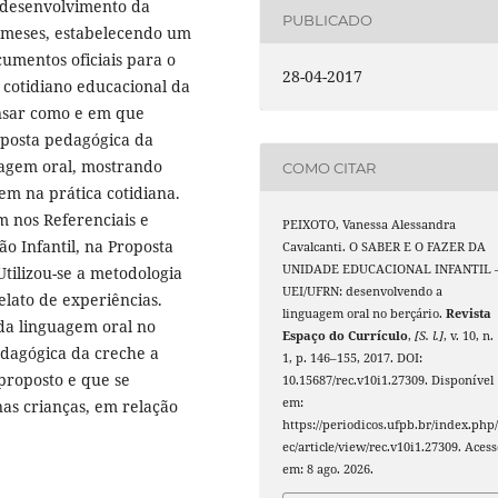
 desenvolvimento da
PUBLICADO
4 meses, estabelecendo um
umentos oficiais para o
28-04-2017
 cotidiano educacional da
ensar como e em que
oposta pedagógica da
uagem oral, mostrando
COMO CITAR
em na prática cotidiana.
 nos Referenciais e
PEIXOTO, Vanessa Alessandra
o Infantil, na Proposta
Cavalcanti. O SABER E O FAZER DA
UNIDADE EDUCACIONAL INFANTIL 
tilizou-se a metodologia
UEI/UFRN: desenvolvendo a
elato de experiências.
linguagem oral no berçário.
Revista
da linguagem oral no
Espaço do Currículo
,
[S. l.]
, v. 10, n.
dagógica da creche a
1, p. 146–155, 2017. DOI:
 proposto e que se
10.15687/rec.v10i1.27309. Disponível
em:
nas crianças, em relação
https://periodicos.ufpb.br/index.php/
ec/article/view/rec.v10i1.27309. Acess
em: 8 ago. 2026.