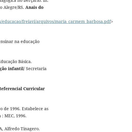
agógica no berçário. In:
o Alegre/RS.
Anais do
es/educacao/freiavi/arquivos/maria_carmem_barbosa.pdf
>
ensinar na educação
Educação Básica.
ção infantil
/ Secretaria
Referencial Curricular
o de 1996. Estabelece as
a : MEC, 1996.
 Alfredo Tinagero.