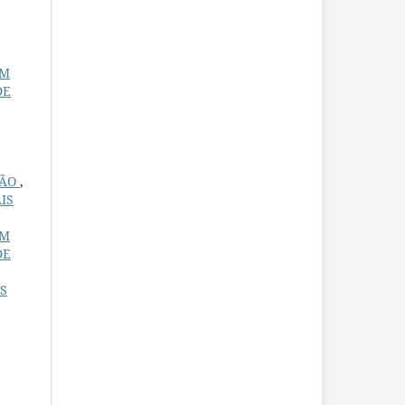
UM
DE
ÇÃO
,
IS
UM
DE
AS