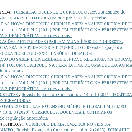
 Silva,
FORMAÇÃO DOCENTE E CURRÍCULO
,
Revista Espaço do
CURRICULARES E COTIDIANOS: porque resistir é preciso!
E AS NOVAS DIRETRIZES CURRICULARES: ANÁLISE CRÍTICA DE 
 Currículo: Vol.7, N.2 (2014) POR UM CURRÍCULO NA PERSPECTIVA 
E DEMOCRÁTICA: debates atuais..
 AÇÕES ARTICULADAS (PAR) EM MUNICÍPIOS DO NORDESTE:
O DA PRÁTICA PEDAGÓGICA E CURRÍCULO
,
Revista Espaço do
E ESCOLA NO SÉCULO XXI: TENSÕES E DESAFIOS
ÇÃO DO SABER E DIVERSIDADE ÉTNICA E RELIGIOSA NA EDUCA
.2 (2014) POR UM CURRÍCULO NA PERSPECTIVA DE UMA EDUCAÇÃO MA
tes atuais..
E AS NOVAS DIRETRIZES CURRICULARES: ANÁLISE CRÍTICA DE 
 Currículo: Vol.7, N.2 (2014) POR UM CURRÍCULO NA PERSPECTIVA 
E DEMOCRÁTICA: debates atuais..
DISPUTAS
,
Revista Espaço do Currículo: v. 14 n. 1 (2021): POLÍTIC
CONSERVADORAS
NOMIA CURRICULAR NO ENSINO MÉDIO INTEGRAL EM TEMPO
 v. 13 n. 3 (2020): CURRÍCULOS, DOCÊNCIA E COTIDIANOS:
de regulação autoritária
es Formigosa,
CURRÍCULO DE MATEMÁTICA NO VIÉS DA
 CAMPO
,
Revista Espaço do Currículo: v. 18 n. 2 (2025): FOUCAULT,