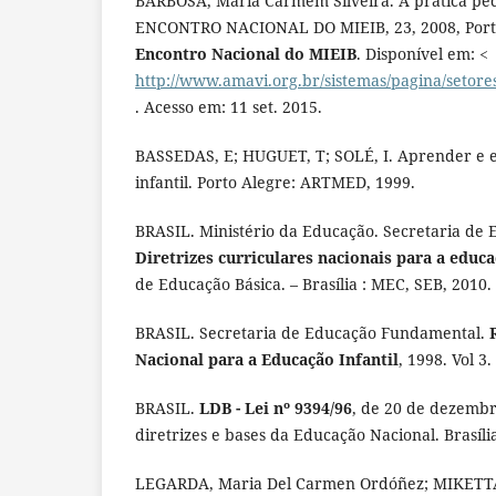
BARBOSA, Maria Carmem Silveira. A prática ped
ENCONTRO NACIONAL DO MIEIB, 23, 2008, Port
Encontro Nacional do MIEIB
. Disponível em: <
http://www.amavi.org.br/sistemas/pagina/setor
. Acesso em: 11 set. 2015.
BASSEDAS, E; HUGUET, T; SOLÉ, I. Aprender e 
infantil. Porto Alegre: ARTMED, 1999.
BRASIL. Ministério da Educação. Secretaria de 
Diretrizes curriculares nacionais para a educa
de Educação Básica. – Brasília : MEC, SEB, 2010.
BRASIL. Secretaria de Educação Fundamental.
Nacional para a Educação Infantil
, 1998. Vol 3.
BRASIL.
LDB - Lei nº 9394/96
, de 20 de dezembr
diretrizes e bases da Educação Nacional. Brasíli
LEGARDA, Maria Del Carmen Ordóñez; MIKETTA,