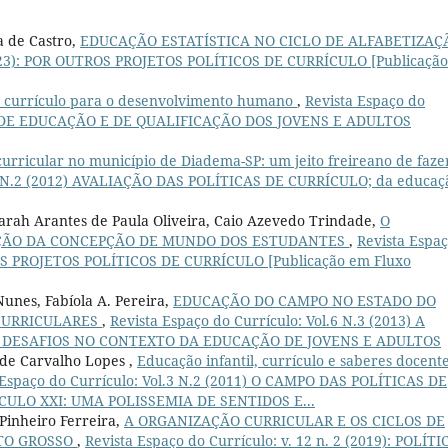
a de Castro,
EDUCAÇÃO ESTATÍSTICA NO CICLO DE ALFABETIZA
 (2023): POR OUTROS PROJETOS POLÍTICOS DE CURRÍCULO [Publicaçã
currículo para o desenvolvimento humano
,
Revista Espaço do
ICAS DE EDUCAÇÃO E DE QUALIFICAÇÃO DOS JOVENS E ADULTOS
 curricular no município de Diadema-SP: um jeito freireano de faze
l.4 N.2 (2012) AVALIAÇÃO DAS POLÍTICAS DE CURRÍCULO; da educaç
Sarah Arantes de Paula Oliveira, Caio Azevedo Trindade,
O
ÇÃO DA CONCEPÇÃO DE MUNDO DOS ESTUDANTES
,
Revista Espa
TROS PROJETOS POLÍTICOS DE CURRÍCULO [Publicação em Fluxo
 Nunes, Fabíola A. Pereira,
EDUCAÇÃO DO CAMPO NO ESTADO DO
 CURRICULARES
,
Revista Espaço do Currículo: Vol.6 N.3 (2013) A
E DESAFIOS NO CONTEXTO DA EDUCAÇÃO DE JOVENS E ADULTOS
 de Carvalho Lopes ,
Educação infantil, currículo e saberes docente
 Espaço do Currículo: Vol.3 N.2 (2011) O CAMPO DAS POLÍTICAS DE
ULO XXI: UMA POLISSEMIA DE SENTIDOS E...
Pinheiro Ferreira,
A ORGANIZAÇÃO CURRICULAR E OS CICLOS DE
TO GROSSO
,
Revista Espaço do Currículo: v. 12 n. 2 (2019): POLÍTI