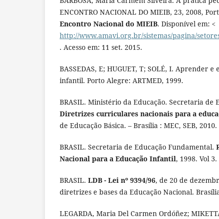
BARBOSA, Maria Carmem Silveira. A prática ped
ENCONTRO NACIONAL DO MIEIB, 23, 2008, Port
Encontro Nacional do MIEIB
. Disponível em: <
http://www.amavi.org.br/sistemas/pagina/setor
. Acesso em: 11 set. 2015.
BASSEDAS, E; HUGUET, T; SOLÉ, I. Aprender e 
infantil. Porto Alegre: ARTMED, 1999.
BRASIL. Ministério da Educação. Secretaria de 
Diretrizes curriculares nacionais para a educa
de Educação Básica. – Brasília : MEC, SEB, 2010.
BRASIL. Secretaria de Educação Fundamental.
Nacional para a Educação Infantil
, 1998. Vol 3.
BRASIL.
LDB - Lei nº 9394/96
, de 20 de dezembr
diretrizes e bases da Educação Nacional. Brasíli
LEGARDA, Maria Del Carmen Ordóñez; MIKETTA,