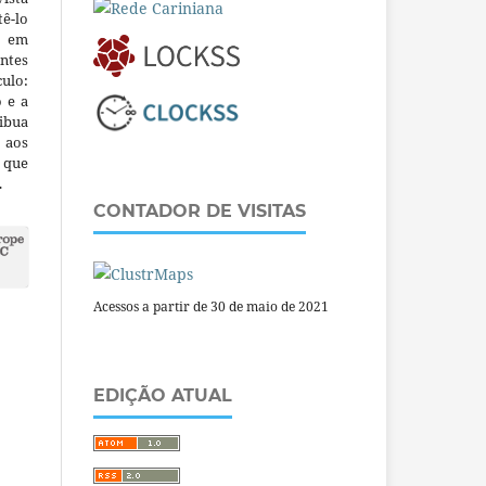
ê-lo
m em
ntes
culo:
o e a
ibua
 aos
a que
.
CONTADOR DE VISITAS
Acessos a partir de 30 de maio de 2021
EDIÇÃO ATUAL