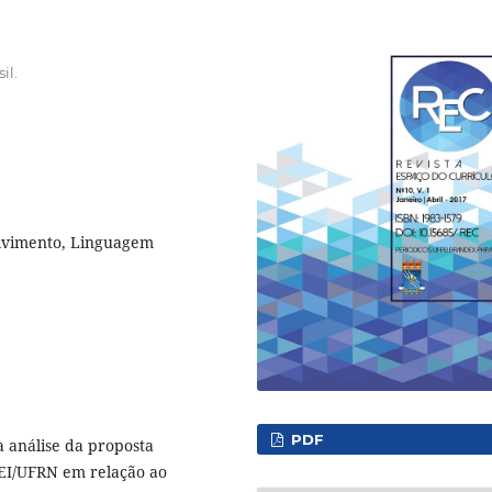
il.
lvimento, Linguagem
PDF
a análise da proposta
UEI/UFRN em relação ao