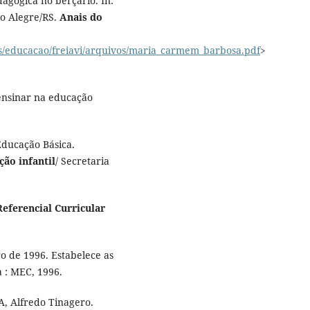
agógica no berçário. In:
o Alegre/RS.
Anais do
es/educacao/freiavi/arquivos/maria_carmem_barbosa.pdf
>
ensinar na educação
Educação Básica.
ção infantil
/ Secretaria
Referencial Curricular
o de 1996. Estabelece as
a : MEC, 1996.
 Alfredo Tinagero.