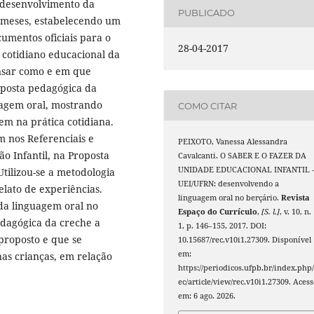
 desenvolvimento da
PUBLICADO
4 meses, estabelecendo um
umentos oficiais para o
28-04-2017
 cotidiano educacional da
ensar como e em que
oposta pedagógica da
uagem oral, mostrando
COMO CITAR
em na prática cotidiana.
 nos Referenciais e
PEIXOTO, Vanessa Alessandra
o Infantil, na Proposta
Cavalcanti. O SABER E O FAZER DA
UNIDADE EDUCACIONAL INFANTIL 
tilizou-se a metodologia
UEI/UFRN: desenvolvendo a
elato de experiências.
linguagem oral no berçário.
Revista
da linguagem oral no
Espaço do Currículo
,
[S. l.]
, v. 10, n.
dagógica da creche a
1, p. 146–155, 2017. DOI:
 proposto e que se
10.15687/rec.v10i1.27309. Disponível
em:
nas crianças, em relação
https://periodicos.ufpb.br/index.php/
ec/article/view/rec.v10i1.27309. Acess
em: 6 ago. 2026.