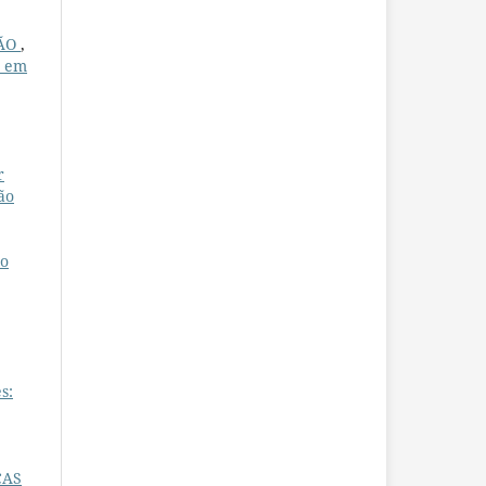
ÇÃO
,
o em
r
ão
ço
s:
CAS