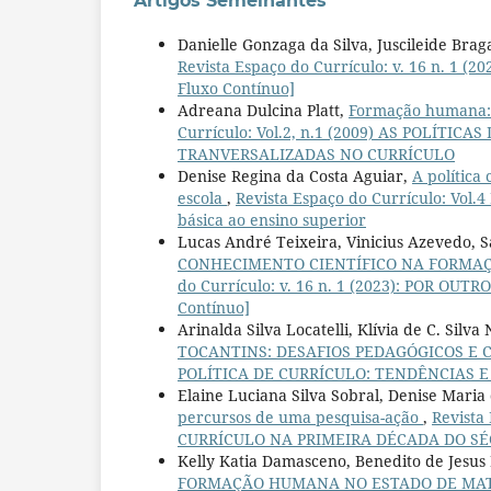
Artigos Semelhantes
Danielle Gonzaga da Silva, Juscileide Brag
Revista Espaço do Currículo: v. 16 n. 1
Fluxo Contínuo]
Adreana Dulcina Platt,
Formação humana: 
Currículo: Vol.2, n.1 (2009) AS POLÍT
TRANVERSALIZADAS NO CURRÍCULO
Denise Regina da Costa Aguiar,
A política
escola
,
Revista Espaço do Currículo: Vo
básica ao ensino superior
Lucas André Teixeira, Vinicius Azevedo, 
CONHECIMENTO CIENTÍFICO NA FORMA
do Currículo: v. 16 n. 1 (2023): POR OU
Contínuo]
Arinalda Silva Locatelli, Klívia de C. Silva
TOCANTINS: DESAFIOS PEDAGÓGICOS E
POLÍTICA DE CURRÍCULO: TENDÊNCIAS 
Elaine Luciana Silva Sobral, Denise Maria
percursos de uma pesquisa-ação
,
Revista
CURRÍCULO NA PRIMEIRA DÉCADA DO SÉC
Kelly Katia Damasceno, Benedito de Jesus 
FORMAÇÃO HUMANA NO ESTADO DE MA