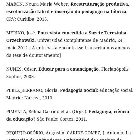
MARON, Neura Maria Weber.
Reestruturação produtiva,
escolarização fabril e inserção do pedagogo na fábrica
.
CRV: Curitiba, 2015.
MERINO, José.
Entrevista concedida a Suzete Terezinha
Orzechowski
. Universidad Complutense de Madrid, 24
maio 2012. [A entrevista encontra-se transcrita nos anexos
da tese de doutoramento]
NUNES, César.
Educar para a emancipação
. Florianópolis:
Sophos, 2003.
PEREZ_SERRANO, Gloria.
Pedagogia Social
: educação social.
Madrid: Narcea, 2010.
PIMENTA, Selma Garrido et al. (Orgs.).
Pedagogia, ciência
da educação?
São Paulo: Cortez, 2011.
REQUEJO-OSÓRIO, Augustin; CARIDE-GOMEZ, J. Antonio. La