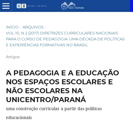
INÍCIO
/
ARQUIVOS
/
VOL.10, N.2 (2017) DIRETRIZES CURRICULARES NACIONAIS
PARA O CURSO DE PEDAGOGIA: UMA DÉCADA DE POLÍTICAS
E EXPERIÊNCIAS FORMATIVAS NO BRASIL
/
Artigos
A PEDAGOGIA E A EDUCAÇÃO
NOS ESPAÇOS ESCOLARES E
NÃO ESCOLARES NA
UNICENTRO/PARANÁ
uma construção curricular a partir das políticas
educacionais