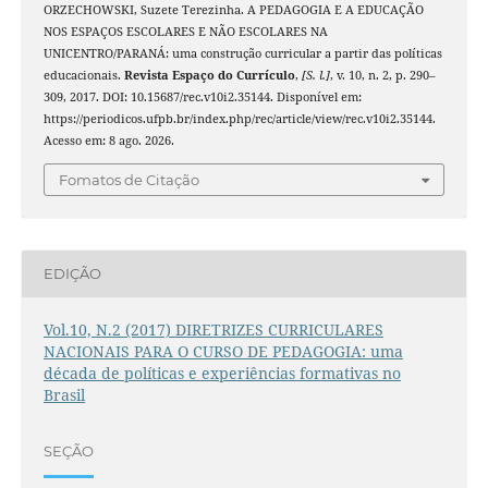
ORZECHOWSKI, Suzete Terezinha. A PEDAGOGIA E A EDUCAÇÃO
NOS ESPAÇOS ESCOLARES E NÃO ESCOLARES NA
UNICENTRO/PARANÁ: uma construção curricular a partir das políticas
educacionais.
Revista Espaço do Currículo
,
[S. l.]
, v. 10, n. 2, p. 290–
309, 2017. DOI: 10.15687/rec.v10i2.35144. Disponível em:
https://periodicos.ufpb.br/index.php/rec/article/view/rec.v10i2.35144.
Acesso em: 8 ago. 2026.
Fomatos de Citação
EDIÇÃO
Vol.10, N.2 (2017) DIRETRIZES CURRICULARES
NACIONAIS PARA O CURSO DE PEDAGOGIA: uma
década de políticas e experiências formativas no
Brasil
SEÇÃO