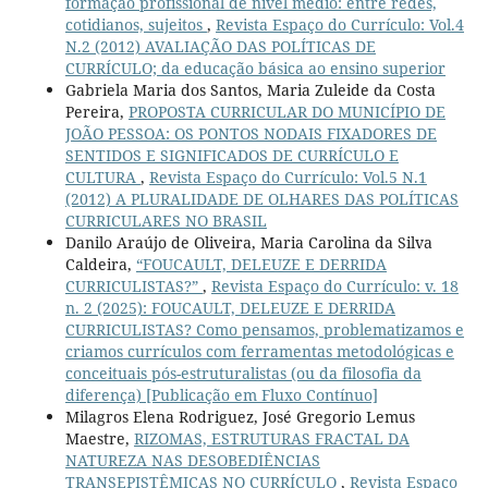
formação profissional de nível médio: entre redes,
cotidianos, sujeitos
,
Revista Espaço do Currículo: Vol.4
N.2 (2012) AVALIAÇÃO DAS POLÍTICAS DE
CURRÍCULO; da educação básica ao ensino superior
Gabriela Maria dos Santos, Maria Zuleide da Costa
Pereira,
PROPOSTA CURRICULAR DO MUNICÍPIO DE
JOÃO PESSOA: OS PONTOS NODAIS FIXADORES DE
SENTIDOS E SIGNIFICADOS DE CURRÍCULO E
CULTURA
,
Revista Espaço do Currículo: Vol.5 N.1
(2012) A PLURALIDADE DE OLHARES DAS POLÍTICAS
CURRICULARES NO BRASIL
Danilo Araújo de Oliveira, Maria Carolina da Silva
Caldeira,
“FOUCAULT, DELEUZE E DERRIDA
CURRICULISTAS?”
,
Revista Espaço do Currículo: v. 18
n. 2 (2025): FOUCAULT, DELEUZE E DERRIDA
CURRICULISTAS? Como pensamos, problematizamos e
criamos currículos com ferramentas metodológicas e
conceituais pós-estruturalistas (ou da filosofia da
diferença) [Publicação em Fluxo Contínuo]
Milagros Elena Rodriguez, José Gregorio Lemus
Maestre,
RIZOMAS, ESTRUTURAS FRACTAL DA
NATUREZA NAS DESOBEDIÊNCIAS
TRANSEPISTÊMICAS NO CURRÍCULO
,
Revista Espaço