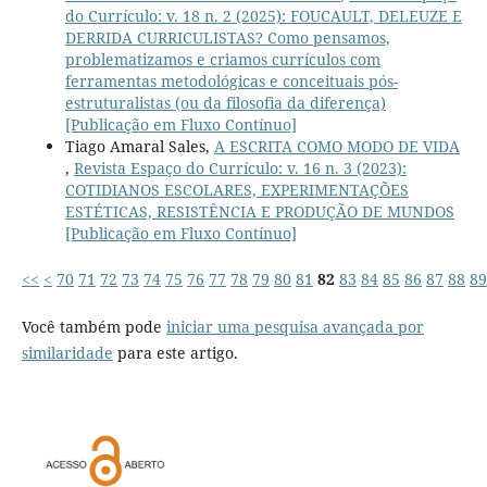
do Currículo: v. 18 n. 2 (2025): FOUCAULT, DELEUZE E
DERRIDA CURRICULISTAS? Como pensamos,
problematizamos e criamos currículos com
ferramentas metodológicas e conceituais pós-
estruturalistas (ou da filosofia da diferença)
[Publicação em Fluxo Contínuo]
Tiago Amaral Sales,
A ESCRITA COMO MODO DE VIDA
,
Revista Espaço do Currículo: v. 16 n. 3 (2023):
COTIDIANOS ESCOLARES, EXPERIMENTAÇÕES
ESTÉTICAS, RESISTÊNCIA E PRODUÇÃO DE MUNDOS
[Publicação em Fluxo Contínuo]
<<
<
70
71
72
73
74
75
76
77
78
79
80
81
82
83
84
85
86
87
88
89
Você também pode
iniciar uma pesquisa avançada por
similaridade
para este artigo.