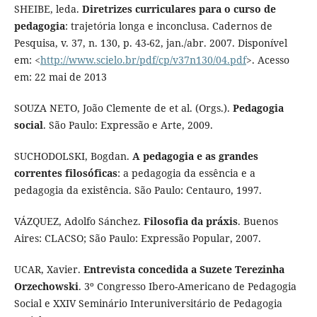
SHEIBE, leda.
Diretrizes curriculares para o curso de
pedagogia
: trajetória longa e inconclusa. Cadernos de
Pesquisa, v. 37, n. 130, p. 43-62, jan./abr. 2007. Disponível
em: <
http://www.scielo.br/pdf/cp/v37n130/04.pdf
>. Acesso
em: 22 mai de 2013
SOUZA NETO, João Clemente de et al. (Orgs.).
Pedagogia
social
. São Paulo: Expressão e Arte, 2009.
SUCHODOLSKI, Bogdan.
A pedagogia e as grandes
correntes filosóficas
: a pedagogia da essência e a
pedagogia da existência. São Paulo: Centauro, 1997.
VÁZQUEZ, Adolfo Sánchez.
Filosofia da práxis
. Buenos
Aires: CLACSO; São Paulo: Expressão Popular, 2007.
UCAR, Xavier.
Entrevista concedida a Suzete Terezinha
Orzechowski
. 3º Congresso Ibero-Americano de Pedagogia
Social e XXIV Seminário Interuniversitário de Pedagogia