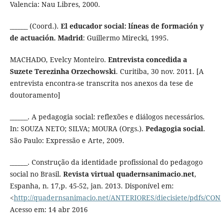
Valencia: Nau Libres, 2000.
______ (Coord.).
El educador social: líneas de formación y
de actuación. Madrid
: Guillermo Mirecki, 1995.
MACHADO, Evelcy Monteiro.
Entrevista concedida a
Suzete Terezinha Orzechowski
. Curitiba, 30 nov. 2011. [A
entrevista encontra-se transcrita nos anexos da tese de
doutoramento]
______. A pedagogia social: reflexões e diálogos necessários.
In: SOUZA NETO; SILVA; MOURA (Orgs.).
Pedagogia social
.
São Paulo: Expressão e Arte, 2009.
______. Construção da identidade profissional do pedagogo
social no Brasil.
Revista virtual quadernsanimacio.net
,
Espanha, n. 17,p. 45-52, jan. 2013. Disponível em:
<
http://quadernsanimacio.net/ANTERIORES/diecisiete/pdfs/CO
Acesso em: 14 abr 2016