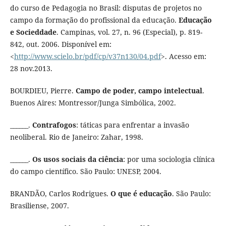
do curso de Pedagogia no Brasil: disputas de projetos no
campo da formação do profissional da educação.
Educação
e Socieddade
. Campinas, vol. 27, n. 96 (Especial), p. 819-
842, out. 2006. Disponível em:
<
http://www.scielo.br/pdf/cp/v37n130/04.pdf
>. Acesso em:
28 nov.2013.
BOURDIEU, Pierre.
Campo de poder, campo intelectual
.
Buenos Aires: Montressor/Junga Simbólica, 2002.
______.
Contrafogos
: táticas para enfrentar a invasão
neoliberal. Rio de Janeiro: Zahar, 1998.
______.
Os usos sociais da ciência
: por uma sociologia clínica
do campo científico. São Paulo: UNESP, 2004.
BRANDÃO, Carlos Rodrigues.
O que é educação
. São Paulo:
Brasiliense, 2007.