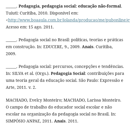
______.
Pedagogia, pedagogia social: educação não-formal
.
Tuiuti: Curitiba, 2010. Disponível em:
<
http://www.boaaula.com.br/iolanda/producao/me/pubonline/e
Acesso em: 15 ago. 2011.
______. Pedagogia social no Brasil: políticas, teorias e práticas
em construção. In: EDUCERE, 9., 2009.
Anais
. Curitiba,
2009.
______. Pedagogia social: percursos, concepções e tendências.
In: SILVA et al. (Orgs.).
Pedagogia Social
: contribuições para
uma teoria geral da educação social. São Paulo: Expressão e
Arte, 2011. v. 2.
MACHADO, Evelcy Monteiro; MACHADO, Larissa Monteiro.
O campo de trabalho do educador social escolar e não
escolar na organização da pedagogia social no Brasil. In:
SIMPÓSIO ANPAE, 2011.
Anais
. 2011.