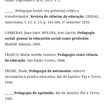
Paulo: Expressão e Arte, 2011. v. 2.
______. Pedagogia Social: seu potencial crítico e
transformador.
Revista de ciências da educação
, UNISAL,
Americana, v. 12, n. 23, p. 341-368, 2º semestre 2010.
CARRERAS, Juan Saez; MOLINA, Jose Garcia.
Pedagogía
social: pensar la educación social como profesión
.
Madrid: Alianza, 2006.
FRANCO, Maria Amélia Santoro.
Pedagogia como ciência
da educação
. São Paulo: Cortez, 2008.
FREIRE, Paulo.
Pedagogia da autonomia
: saberes
necessários à prática educativa. Rio de Janeiro: Paz e Terra,
1996.
______.
Pedagogia do oprimido
. Rio de Janeiro: Paz e Terra,
1982.