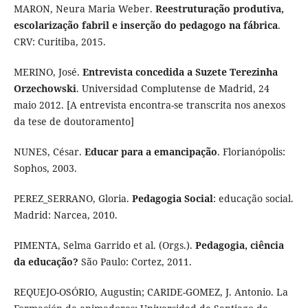
MARON, Neura Maria Weber.
Reestruturação produtiva,
escolarização fabril e inserção do pedagogo na fábrica
.
CRV: Curitiba, 2015.
MERINO, José.
Entrevista concedida a Suzete Terezinha
Orzechowski
. Universidad Complutense de Madrid, 24
maio 2012. [A entrevista encontra-se transcrita nos anexos
da tese de doutoramento]
NUNES, César.
Educar para a emancipação
. Florianópolis:
Sophos, 2003.
PEREZ_SERRANO, Gloria.
Pedagogia Social
: educação social.
Madrid: Narcea, 2010.
PIMENTA, Selma Garrido et al. (Orgs.).
Pedagogia, ciência
da educação?
São Paulo: Cortez, 2011.
REQUEJO-OSÓRIO, Augustin; CARIDE-GOMEZ, J. Antonio. La