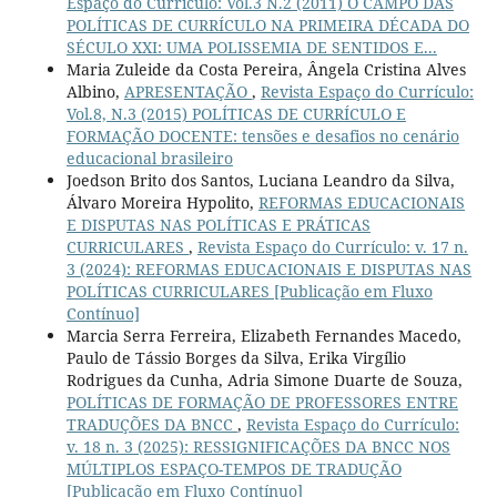
Espaço do Currículo: Vol.3 N.2 (2011) O CAMPO DAS
POLÍTICAS DE CURRÍCULO NA PRIMEIRA DÉCADA DO
SÉCULO XXI: UMA POLISSEMIA DE SENTIDOS E...
Maria Zuleide da Costa Pereira, Ângela Cristina Alves
Albino,
APRESENTAÇÃO
,
Revista Espaço do Currículo:
Vol.8, N.3 (2015) POLÍTICAS DE CURRÍCULO E
FORMAÇÃO DOCENTE: tensões e desafios no cenário
educacional brasileiro
Joedson Brito dos Santos, Luciana Leandro da Silva,
Álvaro Moreira Hypolito,
REFORMAS EDUCACIONAIS
E DISPUTAS NAS POLÍTICAS E PRÁTICAS
CURRICULARES
,
Revista Espaço do Currículo: v. 17 n.
3 (2024): REFORMAS EDUCACIONAIS E DISPUTAS NAS
POLÍTICAS CURRICULARES [Publicação em Fluxo
Contínuo]
Marcia Serra Ferreira, Elizabeth Fernandes Macedo,
Paulo de Tássio Borges da Silva, Erika Virgílio
Rodrigues da Cunha, Adria Simone Duarte de Souza,
POLÍTICAS DE FORMAÇÃO DE PROFESSORES ENTRE
TRADUÇÕES DA BNCC
,
Revista Espaço do Currículo:
v. 18 n. 3 (2025): RESSIGNIFICAÇÕES DA BNCC NOS
MÚLTIPLOS ESPAÇO-TEMPOS DE TRADUÇÃO
[Publicação em Fluxo Contínuo]