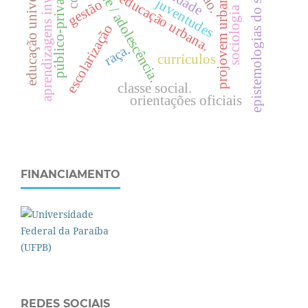
juventude / adolescência.
aprendizagens inventivas
educação universitária
público-privado
epistemologias do sul
projovem urbano
e
d
u
c
a
ç
ã
o
r
b
a
n
a
juventudes
gestão
sociologia
u
.
escolarização
raça.
currículos
classe social.
orientações oficiais
FINANCIAMENTO
REDES SOCIAIS