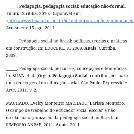
______.
Pedagogia, pedagogia social: educação não-formal
.
Tuiuti: Curitiba, 2010. Disponível em:
<
http://www.boaaula.com.br/iolanda/producao/me/pubonline/e
Acesso em: 15 ago. 2011.
______. Pedagogia social no Brasil: políticas, teorias e práticas
em construção. In: EDUCERE, 9., 2009.
Anais
. Curitiba,
2009.
______. Pedagogia social: percursos, concepções e tendências.
In: SILVA et al. (Orgs.).
Pedagogia Social
: contribuições para
uma teoria geral da educação social. São Paulo: Expressão e
Arte, 2011. v. 2.
MACHADO, Evelcy Monteiro; MACHADO, Larissa Monteiro.
O campo de trabalho do educador social escolar e não
escolar na organização da pedagogia social no Brasil. In:
SIMPÓSIO ANPAE, 2011.
Anais
. 2011.