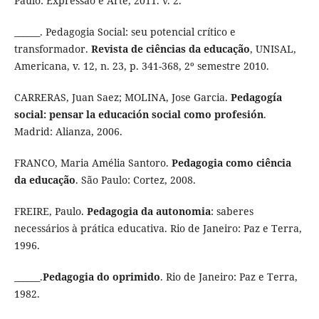
Paulo: Expressão e Arte, 2011. v. 2.
______. Pedagogia Social: seu potencial crítico e
transformador.
Revista de ciências da educação
, UNISAL,
Americana, v. 12, n. 23, p. 341-368, 2º semestre 2010.
CARRERAS, Juan Saez; MOLINA, Jose Garcia.
Pedagogía
social: pensar la educación social como profesión
.
Madrid: Alianza, 2006.
FRANCO, Maria Amélia Santoro.
Pedagogia como ciência
da educação
. São Paulo: Cortez, 2008.
FREIRE, Paulo.
Pedagogia da autonomia
: saberes
necessários à prática educativa. Rio de Janeiro: Paz e Terra,
1996.
______.
Pedagogia do oprimido
. Rio de Janeiro: Paz e Terra,
1982.