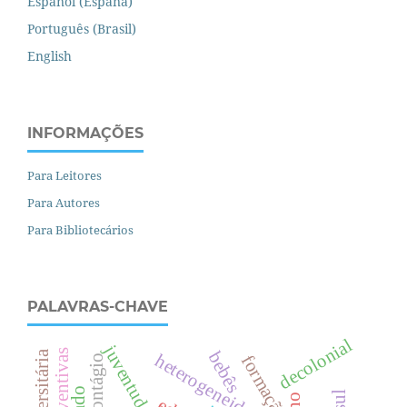
Español (España)
Português (Brasil)
English
INFORMAÇÕES
Para Leitores
Para Autores
Para Bibliotecários
PALAVRAS-CHAVE
decolonial
bebês
heterogeneidade
formação.
contágio