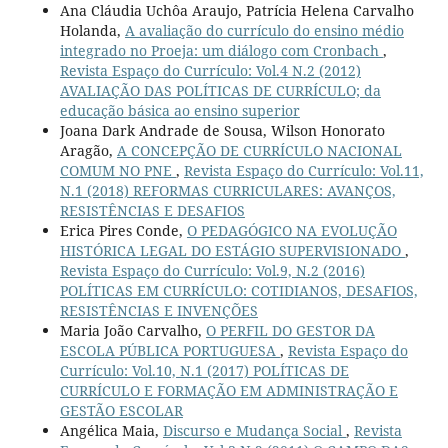
Ana Cláudia Uchôa Araujo, Patrícia Helena Carvalho
Holanda,
A avaliação do currículo do ensino médio
integrado no Proeja: um diálogo com Cronbach
,
Revista Espaço do Currículo: Vol.4 N.2 (2012)
AVALIAÇÃO DAS POLÍTICAS DE CURRÍCULO; da
educação básica ao ensino superior
Joana Dark Andrade de Sousa, Wilson Honorato
Aragão,
A CONCEPÇÃO DE CURRÍCULO NACIONAL
COMUM NO PNE
,
Revista Espaço do Currículo: Vol.11,
N.1 (2018) REFORMAS CURRICULARES: AVANÇOS,
RESISTÊNCIAS E DESAFIOS
Erica Pires Conde,
O PEDAGÓGICO NA EVOLUÇÃO
HISTÓRICA LEGAL DO ESTÁGIO SUPERVISIONADO
,
Revista Espaço do Currículo: Vol.9, N.2 (2016)
POLÍTICAS EM CURRÍCULO: COTIDIANOS, DESAFIOS,
RESISTÊNCIAS E INVENÇÕES
Maria João Carvalho,
O PERFIL DO GESTOR DA
ESCOLA PÚBLICA PORTUGUESA
,
Revista Espaço do
Currículo: Vol.10, N.1 (2017) POLÍTICAS DE
CURRÍCULO E FORMAÇÃO EM ADMINISTRAÇÃO E
GESTÃO ESCOLAR
Angélica Maia,
Discurso e Mudança Social
,
Revista