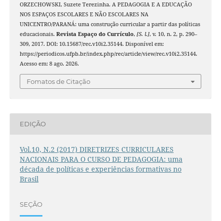
ORZECHOWSKI, Suzete Terezinha. A PEDAGOGIA E A EDUCAÇÃO
NOS ESPAÇOS ESCOLARES E NÃO ESCOLARES NA
UNICENTRO/PARANÁ: uma construção curricular a partir das políticas
educacionais.
Revista Espaço do Currículo
,
[S. l.]
, v. 10, n. 2, p. 290–
309, 2017. DOI: 10.15687/rec.v10i2.35144. Disponível em:
https://periodicos.ufpb.br/index.php/rec/article/view/rec.v10i2.35144.
Acesso em: 8 ago. 2026.
Fomatos de Citação
EDIÇÃO
Vol.10, N.2 (2017) DIRETRIZES CURRICULARES
NACIONAIS PARA O CURSO DE PEDAGOGIA: uma
década de políticas e experiências formativas no
Brasil
SEÇÃO