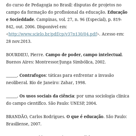
do curso de Pedagogia no Brasil: disputas de projetos no
campo da formação do profissional da educação.
Educação
e Socieddade
. Campinas, vol. 27, n. 96 (Especial), p. 819-
842, out. 2006. Disponível em:
<
http://www.scielo.br/pdf/cp/v37n130/04.pdf
>. Acesso em:
28 nov.2013.
BOURDIEU, Pierre.
Campo de poder, campo intelectual
.
Buenos Aires: Montressor/Junga Simbólica, 2002.
______.
Contrafogos
: táticas para enfrentar a invasão
neoliberal. Rio de Janeiro: Zahar, 1998.
______.
Os usos sociais da ciência
: por uma sociologia clínica
do campo científico. São Paulo: UNESP, 2004.
BRANDÃO, Carlos Rodrigues.
O que é educação
. São Paulo:
Brasiliense, 2007.