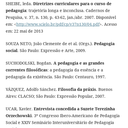
SHEIBE, leda.
Diretrizes curriculares para o curso de
pedagogia
: trajetória longa e inconclusa. Cadernos de
Pesquisa, v. 37, n. 130, p. 43-62, jan./abr. 2007. Disponível
em: <
http://www.scielo.br/pdf/cp/v37n130/04.pdf
>. Acesso
em: 22 mai de 2013
SOUZA NETO, João Clemente de et al. (Orgs.).
Pedagogia
social
. São Paulo: Expressão e Arte, 2009.
SUCHODOLSKI, Bogdan.
A pedagogia e as grandes
correntes filosóficas
: a pedagogia da essência e a
pedagogia da existência. São Paulo: Centauro, 1997.
VÁZQUEZ, Adolfo Sánchez.
Filosofia da práxis
. Buenos
Aires: CLACSO; São Paulo: Expressão Popular, 2007.
UCAR, Xavier.
Entrevista concedida a Suzete Terezinha
Orzechowski
. 3º Congresso Ibero-Americano de Pedagogia
Social e XXIV Seminário Interuniversitário de Pedagogia