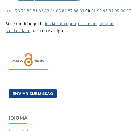
<<
<
78
79
80
81
82
83
84
85
86
87
88
89
90
91
92
93
94
95
96
97
Você também pode
iniciar uma pesquisa avançada por
similaridade
para este artigo.
ENVIAR SUBMISSÃO
IDIOMA