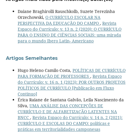
Daiane Braghirolli Rauschkolb, Suzete Terezinha
Orzechowski,
O CURRÍCULO ESCOLAR NA
PERSPECTIVA DA EDUCAÇÃO DO CAMPO
,
Revista
Espaço do Currículo: v. 13 n. 2 (2020): O CURRÍCULO
PARA O ENSINO DE CIÊNCIAS SOCIAIS: uma mirada
para o mundo Ibero Latin- Americano
Artigos Semelhantes
Hugo Heleno Camilo Costa,
POLÍTICAS DE CURRÍCULO
PARA FORMAÇÃO DE PROFESSORES
,
Revista Espaço
do Currículo: v. 16 n. 1 (2023): POR OUTROS PROJETOS
POLÍTICOS DE CURRÍCULO [Publicação em Fluxo
Contínuo]
Érica Raiane de Santana Galvão, Leila Nascimento da
Silva,
UMA ANÁLISE DAS CONCEPÇÕES DE
CURRÍCULO E DE ALFABETIZAÇÃO LATENTES NA
BNCC
,
Revista Espaço do Currículo: v. 14 n. 2 (2021):
CURRÍCULO E ESCOLAS DO CAMPO: políticas e
práticas em territorialidades camponesas