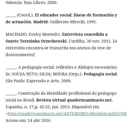
Valencia: Nau Libres, 2000.
______ (Coord.).
El educador social: líneas de formación y
de actuación. Madrid
: Guillermo Mirecki, 1995.
MACHADO, Evelcy Monteiro.
Entrevista concedida a
Suzete Terezinha Orzechowski
. Curitiba, 30 nov. 2011. [A
entrevista encontra-se transcrita nos anexos da tese de
doutoramento]
______. A pedagogia social: reflexões e diálogos necessários.
In: SOUZA NETO; SILVA; MOURA (Orgs.).
Pedagogia social
.
São Paulo: Expressão e Arte, 2009.
______. Construção da identidade profissional do pedagogo
social no Brasil.
Revista virtual quadernsanimacio.net
,
Espanha, n. 17,p. 45-52, jan. 2013. Disponível em:
<
http://quadernsanimacio.net/ANTERIORES/diecisiete/pdfs/CO
Acesso em: 14 abr 2016