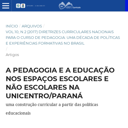
INÍCIO
/
ARQUIVOS
/
VOL.10, N.2 (2017) DIRETRIZES CURRICULARES NACIONAIS
PARA O CURSO DE PEDAGOGIA: UMA DÉCADA DE POLÍTICAS
E EXPERIÊNCIAS FORMATIVAS NO BRASIL
/
Artigos
A PEDAGOGIA E A EDUCAÇÃO
NOS ESPAÇOS ESCOLARES E
NÃO ESCOLARES NA
UNICENTRO/PARANÁ
uma construção curricular a partir das políticas
educacionais