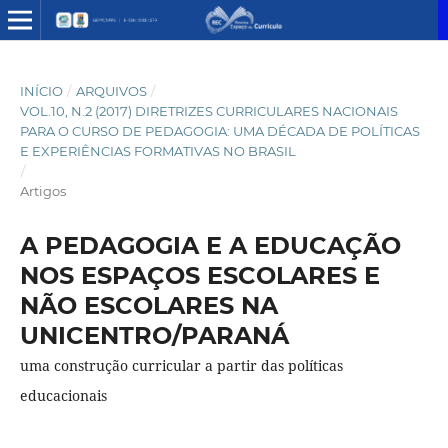
INÍCIO
/
ARQUIVOS
/
VOL.10, N.2 (2017) DIRETRIZES CURRICULARES NACIONAIS
PARA O CURSO DE PEDAGOGIA: UMA DÉCADA DE POLÍTICAS
E EXPERIÊNCIAS FORMATIVAS NO BRASIL
/
Artigos
A PEDAGOGIA E A EDUCAÇÃO
NOS ESPAÇOS ESCOLARES E
NÃO ESCOLARES NA
UNICENTRO/PARANÁ
uma construção curricular a partir das políticas
educacionais