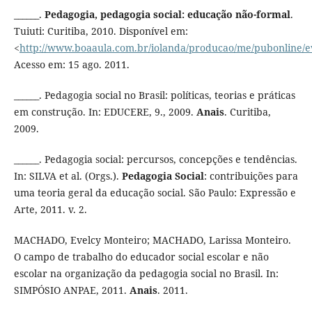
______.
Pedagogia, pedagogia social: educação não-formal
.
Tuiuti: Curitiba, 2010. Disponível em:
<
http://www.boaaula.com.br/iolanda/producao/me/pubonline/e
Acesso em: 15 ago. 2011.
______. Pedagogia social no Brasil: políticas, teorias e práticas
em construção. In: EDUCERE, 9., 2009.
Anais
. Curitiba,
2009.
______. Pedagogia social: percursos, concepções e tendências.
In: SILVA et al. (Orgs.).
Pedagogia Social
: contribuições para
uma teoria geral da educação social. São Paulo: Expressão e
Arte, 2011. v. 2.
MACHADO, Evelcy Monteiro; MACHADO, Larissa Monteiro.
O campo de trabalho do educador social escolar e não
escolar na organização da pedagogia social no Brasil. In:
SIMPÓSIO ANPAE, 2011.
Anais
. 2011.