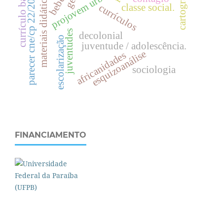
currículo bahia
projovem urbano
cartografia
parecer cne/cp 22/2019
materiais didáticos
bebês
classe social.
currículos
juventudes
decolonial
escolarização
juventude / adolescência.
esquizoanálise
africanidades
sociologia
FINANCIAMENTO