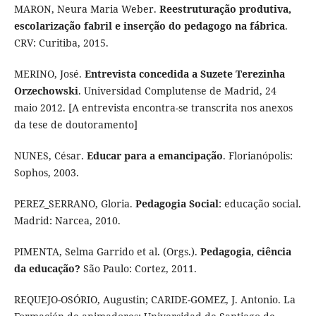
MARON, Neura Maria Weber.
Reestruturação produtiva,
escolarização fabril e inserção do pedagogo na fábrica
.
CRV: Curitiba, 2015.
MERINO, José.
Entrevista concedida a Suzete Terezinha
Orzechowski
. Universidad Complutense de Madrid, 24
maio 2012. [A entrevista encontra-se transcrita nos anexos
da tese de doutoramento]
NUNES, César.
Educar para a emancipação
. Florianópolis:
Sophos, 2003.
PEREZ_SERRANO, Gloria.
Pedagogia Social
: educação social.
Madrid: Narcea, 2010.
PIMENTA, Selma Garrido et al. (Orgs.).
Pedagogia, ciência
da educação?
São Paulo: Cortez, 2011.
REQUEJO-OSÓRIO, Augustin; CARIDE-GOMEZ, J. Antonio. La