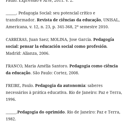
Paulo: Expressão e Arte, 2011. v. 2.
______. Pedagogia Social: seu potencial crítico e
transformador.
Revista de ciências da educação
, UNISAL,
Americana, v. 12, n. 23, p. 341-368, 2º semestre 2010.
CARRERAS, Juan Saez; MOLINA, Jose Garcia.
Pedagogía
social: pensar la educación social como profesión
.
Madrid: Alianza, 2006.
FRANCO, Maria Amélia Santoro.
Pedagogia como ciência
da educação
. São Paulo: Cortez, 2008.
FREIRE, Paulo.
Pedagogia da autonomia
: saberes
necessários à prática educativa. Rio de Janeiro: Paz e Terra,
1996.
______.
Pedagogia do oprimido
. Rio de Janeiro: Paz e Terra,
1982.