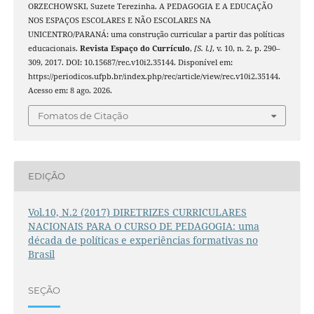
ORZECHOWSKI, Suzete Terezinha. A PEDAGOGIA E A EDUCAÇÃO
NOS ESPAÇOS ESCOLARES E NÃO ESCOLARES NA
UNICENTRO/PARANÁ: uma construção curricular a partir das políticas
educacionais.
Revista Espaço do Currículo
,
[S. l.]
, v. 10, n. 2, p. 290–
309, 2017. DOI: 10.15687/rec.v10i2.35144. Disponível em:
https://periodicos.ufpb.br/index.php/rec/article/view/rec.v10i2.35144.
Acesso em: 8 ago. 2026.
Fomatos de Citação
EDIÇÃO
Vol.10, N.2 (2017) DIRETRIZES CURRICULARES
NACIONAIS PARA O CURSO DE PEDAGOGIA: uma
década de políticas e experiências formativas no
Brasil
SEÇÃO