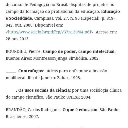
do curso de Pedagogia no Brasil: disputas de projetos no
campo da formação do profissional da educação.
Educação
e Socieddade
. Campinas, vol. 27, n. 96 (Especial), p. 819-
842, out. 2006. Disponível em:
<
http://www.scielo.br/pdf/cp/v37n130/04.pdf
>. Acesso em:
28 nov.2013.
BOURDIEU, Pierre.
Campo de poder, campo intelectual
.
Buenos Aires: Montressor/Junga Simbólica, 2002.
______.
Contrafogos
: táticas para enfrentar a invasão
neoliberal. Rio de Janeiro: Zahar, 1998.
______.
Os usos sociais da ciência
: por uma sociologia clínica
do campo científico. São Paulo: UNESP, 2004.
BRANDÃO, Carlos Rodrigues.
O que é educação
. São Paulo:
Brasiliense, 2007.