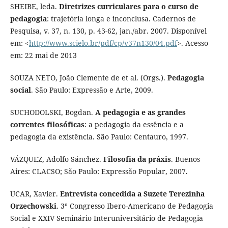
SHEIBE, leda.
Diretrizes curriculares para o curso de
pedagogia
: trajetória longa e inconclusa. Cadernos de
Pesquisa, v. 37, n. 130, p. 43-62, jan./abr. 2007. Disponível
em: <
http://www.scielo.br/pdf/cp/v37n130/04.pdf
>. Acesso
em: 22 mai de 2013
SOUZA NETO, João Clemente de et al. (Orgs.).
Pedagogia
social
. São Paulo: Expressão e Arte, 2009.
SUCHODOLSKI, Bogdan.
A pedagogia e as grandes
correntes filosóficas
: a pedagogia da essência e a
pedagogia da existência. São Paulo: Centauro, 1997.
VÁZQUEZ, Adolfo Sánchez.
Filosofia da práxis
. Buenos
Aires: CLACSO; São Paulo: Expressão Popular, 2007.
UCAR, Xavier.
Entrevista concedida a Suzete Terezinha
Orzechowski
. 3º Congresso Ibero-Americano de Pedagogia
Social e XXIV Seminário Interuniversitário de Pedagogia