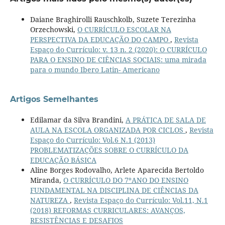
Daiane Braghirolli Rauschkolb, Suzete Terezinha
Orzechowski,
O CURRÍCULO ESCOLAR NA
PERSPECTIVA DA EDUCAÇÃO DO CAMPO
,
Revista
Espaço do Currículo: v. 13 n. 2 (2020): O CURRÍCULO
PARA O ENSINO DE CIÊNCIAS SOCIAIS: uma mirada
para o mundo Ibero Latin- Americano
Artigos Semelhantes
Edilamar da Silva Brandini,
A PRÁTICA DE SALA DE
AULA NA ESCOLA ORGANIZADA POR CICLOS
,
Revista
Espaço do Currículo: Vol.6 N.1 (2013)
PROBLEMATIZAÇÕES SOBRE O CURRÍCULO DA
EDUCAÇÃO BÁSICA
Aline Borges Rodovalho, Arlete Aparecida Bertoldo
Miranda,
O CURRÍCULO DO 7ºANO DO ENSINO
FUNDAMENTAL NA DISCIPLINA DE CIÊNCIAS DA
NATUREZA
,
Revista Espaço do Currículo: Vol.11, N.1
(2018) REFORMAS CURRICULARES: AVANÇOS,
RESISTÊNCIAS E DESAFIOS