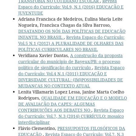
TRANSFOBIA NO COTIDIANO ESCOLAR
,
Revista
Espaço do Currículo: Vol.9, N.1 (2016) EDUCAÇÃO E
JUVENTUDE
Adriana Francisca de Medeiros, Eulina Maria Leite
Nogueira, Francisca Chagas da Silva Barroso,
DESATANDO OS NÓS DAS POLÍTICAS DE EDUCAÇÃO
INFANTIL NO BRASIL
,
Revista Espaço do Currículo:
Vol.5 N.1 (2012) A PLURALIDADE DE OLHARES DAS
POLÍTICAS CURRICULARES NO BRASIL
Veridiana Xavier Dantas,
A construção da proposta
curricular do município de Bayeux/PB: o processo
político de significação do currículo
,
Revista Espaço
do Currículo: Vol.4 N.1 (2011) EDUCAÇÃO E
DIVERSIDADE CULTURAL: (IM)POSSIBILIDADES DE
MUDANÇAS NO CONTEXTO ATUAL
Lenita Villamarin Lopez Lessa, Janine Marta Coelho
Rodrigues,
QUALIDADE EM EDUCAÇÃO E O MODELO
DE AVALIAÇÃO DA CAPES: ALGUMAS
CONTRIBUIÇÕES AOS DEBATES NO
,
Revista Espaço
do Currículo: Vol.7, N.3 (2014) CURRÍCULO: mosaico
interdisciplinar
Flávio Clementino,
PRESSUPOSTOS FILOSÓFICOS DA
EDUCAÇÃO
,
Revista Espaço do Currículo: Vol.7, N.3