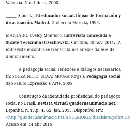
Valencia: Nau Libres, 2000.
______ (Coord.).
El educador social: líneas de formación y
de actuación. Madrid
: Guillermo Mirecki, 1995.
MACHADO, Evelcy Monteiro.
Entrevista concedida a
Suzete Terezinha Orzechowski
. Curitiba, 30 nov. 2011. [A
entrevista encontra-se transcrita nos anexos da tese de
doutoramento]
______. A pedagogia social: reflexões e diálogos necessários.
In: SOUZA NETO; SILVA; MOURA (Orgs.).
Pedagogia social
.
São Paulo: Expressão e Arte, 2009.
______. Construção da identidade profissional do pedagogo
social no Brasil.
Revista virtual quadernsanimacio.net
,
Espanha, n. 17,p. 45-52, jan. 2013. Disponível em:
<
http://quadernsanimacio.net/ANTERIORES/diecisiete/pdfs/CO
Acesso em: 14 abr 2016