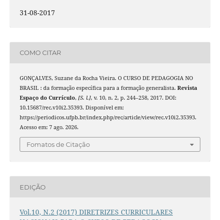
31-08-2017
COMO CITAR
GONÇALVES, Suzane da Rocha Vieira. O CURSO DE PEDAGOGIA NO
BRASIL : da formação específica para a formação generalista.
Revista
Espaço do Currículo
,
[S. l.]
, v. 10, n. 2, p. 244–258, 2017. DOI:
10.15687/rec.v10i2.35393. Disponível em:
https://periodicos.ufpb.br/index.php/rec/article/view/rec.v10i2.35393.
Acesso em: 7 ago. 2026.
Fomatos de Citação
EDIÇÃO
Vol.10, N.2 (2017) DIRETRIZES CURRICULARES