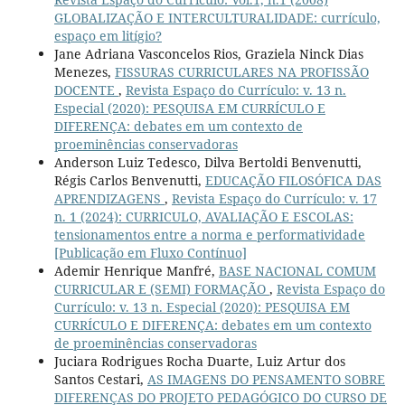
GLOBALIZAÇÃO E INTERCULTURALIDADE: currículo,
espaço em litígio?
Jane Adriana Vasconcelos Rios, Graziela Ninck Dias
Menezes,
FISSURAS CURRICULARES NA PROFISSÃO
DOCENTE
,
Revista Espaço do Currículo: v. 13 n.
Especial (2020): PESQUISA EM CURRÍCULO E
DIFERENÇA: debates em um contexto de
proeminências conservadoras
Anderson Luiz Tedesco, Dilva Bertoldi Benvenutti,
Régis Carlos Benvenutti,
EDUCAÇÃO FILOSÓFICA DAS
APRENDIZAGENS
,
Revista Espaço do Currículo: v. 17
n. 1 (2024): CURRICULO, AVALIAÇÃO E ESCOLAS:
tensionamentos entre a norma e performatividade
[Publicação em Fluxo Contínuo]
Ademir Henrique Manfré,
BASE NACIONAL COMUM
CURRICULAR E (SEMI) FORMAÇÃO
,
Revista Espaço do
Currículo: v. 13 n. Especial (2020): PESQUISA EM
CURRÍCULO E DIFERENÇA: debates em um contexto
de proeminências conservadoras
Juciara Rodrigues Rocha Duarte, Luiz Artur dos
Santos Cestari,
AS IMAGENS DO PENSAMENTO SOBRE
DIFERENÇAS DO PROJETO PEDAGÓGICO DO CURSO DE