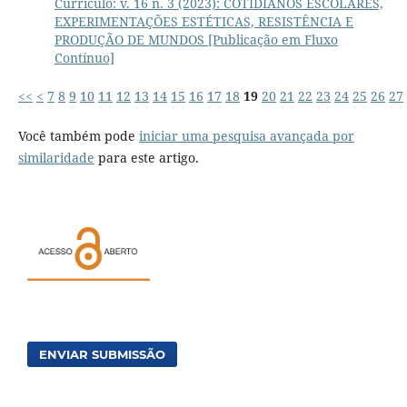
Currículo: v. 16 n. 3 (2023): COTIDIANOS ESCOLARES,
EXPERIMENTAÇÕES ESTÉTICAS, RESISTÊNCIA E
PRODUÇÃO DE MUNDOS [Publicação em Fluxo
Contínuo]
<<
<
7
8
9
10
11
12
13
14
15
16
17
18
19
20
21
22
23
24
25
26
27
Você também pode
iniciar uma pesquisa avançada por
similaridade
para este artigo.
ENVIAR SUBMISSÃO