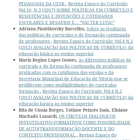
PEDAGOGIA DA UESB
,
Revista Espaço do Currículo:
Vol.10, N.3 (2017) SOBRE POLÍTICAS EM CURRÍCULO E
RESISTÊNCIAS E INVENÇÕES E COTIDIANOS
ESCOLARES E DESAFIOS E... “VAI TER LUTA!”
Adriana Pionttkovsky Barcellos,
Sobre as tessituras
das políticas de currículos e de formação continuada
de professores
,
Revista Espaço do Currículo: Vol.4 N.2
(2012) AVALIAÇÃO DAS POLÍTICAS DE CURRÍCULO; da
educação básica ao ensino superior
Maria Regina Lopes Gomes,
As diferentes políticas de
currículo e de formação continuada de professores
praticadas com os cotidianos das escolas e da
Secretaria Municipal de Educação de Vitória que se
proliferam como multiplicidades de currículos
formação
,
Revista Espaço do Currículo: Vol.4 N.2
(2012) AVALIAÇÃO DAS POLÍTICAS DE CURRÍCULO; da
educação básica ao ensino superior
Rita de Cássia Borges, Tatiane Peixoto Isaia, Elisiane
Machado Lunardi,
OS CÍRCULOS DIALÓGICOS
INVESTIGATIVO-FORMATIVOS COMO POSSIBILIDADE
DE AUTO(TRANS)FORMAÇÃO DOCENTE E DO
CONTEXTO PROFISSIONAL
,
Revista Espaço do