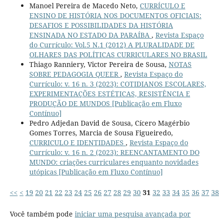
Manoel Pereira de Macedo Neto,
CURRÍCULO E
ENSINO DE HISTÓRIA NOS DOCUMENTOS OFICIAIS:
DESAFIOS E POSSIBILIDADES DA HISTÓRIA
ENSINADA NO ESTADO DA PARAÍBA
,
Revista Espaço
do Currículo: Vol.5 N.1 (2012) A PLURALIDADE DE
OLHARES DAS POLÍTICAS CURRICULARES NO BRASIL
Thiago Ranniery, Victor Pereira de Sousa,
NOTAS
SOBRE PEDAGOGIA QUEER
,
Revista Espaço do
Currículo: v. 16 n. 3 (2023): COTIDIANOS ESCOLARES,
EXPERIMENTAÇÕES ESTÉTICAS, RESISTÊNCIA E
PRODUÇÃO DE MUNDOS [Publicação em Fluxo
Contínuo]
Pedro Adjedan David de Sousa, Cícero Magérbio
Gomes Torres, Marcia de Sousa Figueiredo,
CURRICULO E IDENTIDADES
,
Revista Espaço do
Currículo: v. 16 n. 2 (2023): REENCANTAMENTO DO
MUNDO: criações curriculares enquanto novidades
utópicas [Publicação em Fluxo Contínuo]
<<
<
19
20
21
22
23
24
25
26
27
28
29
30
31
32
33
34
35
36
37
38
Você também pode
iniciar uma pesquisa avançada por