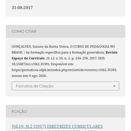
31-08-2017
COMO CITAR
GONÇALVES, Suzane da Rocha Vieira. O CURSO DE PEDAGOGIA NO
BRASIL : da formação específica para a formação generalista.
Revista
Espaço do Currículo
,
[S. l.]
, v. 10, n. 2, p. 244–258, 2017. DOI:
10.15687/rec.v10i2.35393. Disponível em:
https://periodicos.ufpb.br/index.php/rec/article/view/rec.v10i2.35393.
Acesso em: 6 ago. 2026.
Fomatos de Citação
EDIÇÃO
Vol.10, N.2 (2017) DIRETRIZES CURRICULARES