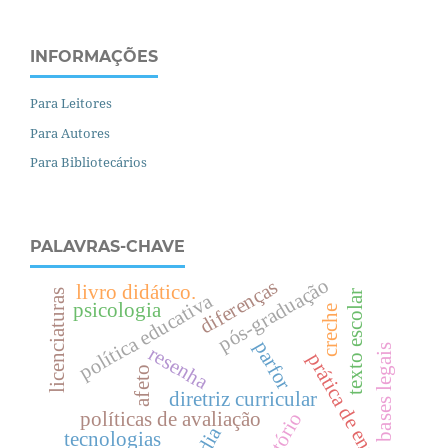
INFORMAÇÕES
Para Leitores
Para Autores
Para Bibliotecários
PALAVRAS-CHAVE
pós-graduação
diferenças
livro didático.
licenciaturas
texto escolar
política educativa
psicologia
creche
parfor
resenha
bases legais
prática de ensino
afeto
diretriz curricular
políticas de avaliação
território
tecnologias