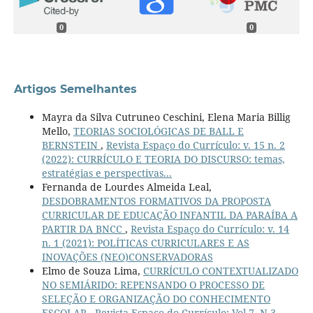
0
0
Artigos Semelhantes
Mayra da Silva Cutruneo Ceschini, Elena Maria Billig
Mello,
TEORIAS SOCIOLÓGICAS DE BALL E
BERNSTEIN
,
Revista Espaço do Currículo: v. 15 n. 2
(2022): CURRÍCULO E TEORIA DO DISCURSO: temas,
estratégias e perspectivas...
Fernanda de Lourdes Almeida Leal,
DESDOBRAMENTOS FORMATIVOS DA PROPOSTA
CURRICULAR DE EDUCAÇÃO INFANTIL DA PARAÍBA A
PARTIR DA BNCC
,
Revista Espaço do Currículo: v. 14
n. 1 (2021): POLÍTICAS CURRICULARES E AS
INOVAÇÕES (NEO)CONSERVADORAS
Elmo de Souza Lima,
CURRÍCULO CONTEXTUALIZADO
NO SEMIÁRIDO: REPENSANDO O PROCESSO DE
SELEÇÃO E ORGANIZAÇÃO DO CONHECIMENTO
ESCOLAR
,
Revista Espaço do Currículo: Vol.7, N.3