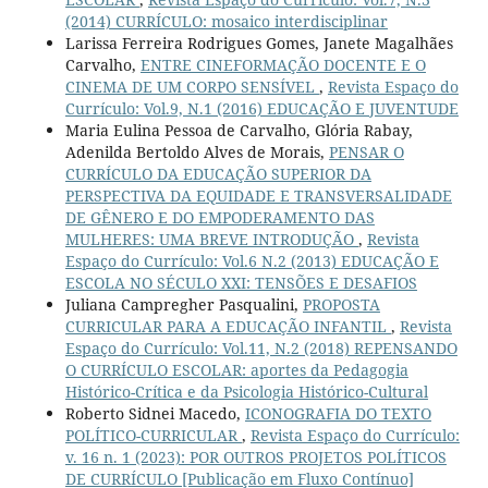
(2014) CURRÍCULO: mosaico interdisciplinar
Larissa Ferreira Rodrigues Gomes, Janete Magalhães
Carvalho,
ENTRE CINEFORMAÇÃO DOCENTE E O
CINEMA DE UM CORPO SENSÍVEL
,
Revista Espaço do
Currículo: Vol.9, N.1 (2016) EDUCAÇÃO E JUVENTUDE
Maria Eulina Pessoa de Carvalho, Glória Rabay,
Adenilda Bertoldo Alves de Morais,
PENSAR O
CURRÍCULO DA EDUCAÇÃO SUPERIOR DA
PERSPECTIVA DA EQUIDADE E TRANSVERSALIDADE
DE GÊNERO E DO EMPODERAMENTO DAS
MULHERES: UMA BREVE INTRODUÇÃO
,
Revista
Espaço do Currículo: Vol.6 N.2 (2013) EDUCAÇÃO E
ESCOLA NO SÉCULO XXI: TENSÕES E DESAFIOS
Juliana Campregher Pasqualini,
PROPOSTA
CURRICULAR PARA A EDUCAÇÃO INFANTIL
,
Revista
Espaço do Currículo: Vol.11, N.2 (2018) REPENSANDO
O CURRÍCULO ESCOLAR: aportes da Pedagogia
Histórico-Crítica e da Psicologia Histórico-Cultural
Roberto Sidnei Macedo,
ICONOGRAFIA DO TEXTO
POLÍTICO-CURRICULAR
,
Revista Espaço do Currículo:
v. 16 n. 1 (2023): POR OUTROS PROJETOS POLÍTICOS
DE CURRÍCULO [Publicação em Fluxo Contínuo]