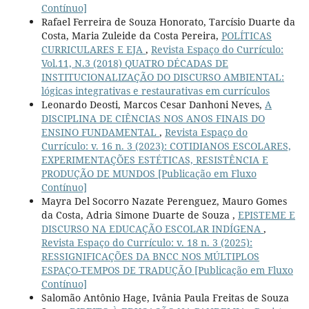
Contínuo]
Rafael Ferreira de Souza Honorato, Tarcísio Duarte da
Costa, Maria Zuleide da Costa Pereira,
POLÍTICAS
CURRICULARES E EJA
,
Revista Espaço do Currículo:
Vol.11, N.3 (2018) QUATRO DÉCADAS DE
INSTITUCIONALIZAÇÃO DO DISCURSO AMBIENTAL:
lógicas integrativas e restaurativas em currículos
Leonardo Deosti, Marcos Cesar Danhoni Neves,
A
DISCIPLINA DE CIÊNCIAS NOS ANOS FINAIS DO
ENSINO FUNDAMENTAL
,
Revista Espaço do
Currículo: v. 16 n. 3 (2023): COTIDIANOS ESCOLARES,
EXPERIMENTAÇÕES ESTÉTICAS, RESISTÊNCIA E
PRODUÇÃO DE MUNDOS [Publicação em Fluxo
Contínuo]
Mayra Del Socorro Nazate Perenguez, Mauro Gomes
da Costa, Adria Simone Duarte de Souza ,
EPISTEME E
DISCURSO NA EDUCAÇÃO ESCOLAR INDÍGENA
,
Revista Espaço do Currículo: v. 18 n. 3 (2025):
RESSIGNIFICAÇÕES DA BNCC NOS MÚLTIPLOS
ESPAÇO-TEMPOS DE TRADUÇÃO [Publicação em Fluxo
Contínuo]
Salomão Antônio Hage, Ivânia Paula Freitas de Souza