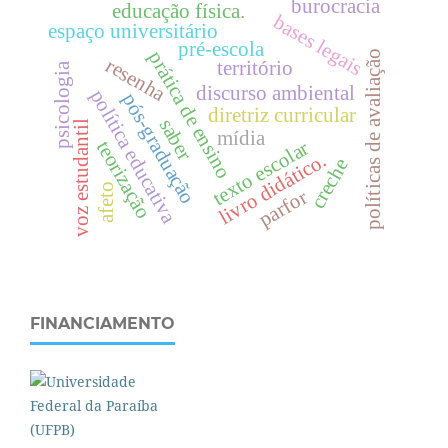
burocracia
educação física.
bases legais
espaço universitário
pré-escola
prática de ensino
políticas de avaliação
resenha
território
psicologia
discurso ambiental
política educativa
pós-graduação
diretriz curricular
saber
voz estudantil
mídia
teorização
texto escolar
livro didático.
creche
afeto
parfor
FINANCIAMENTO