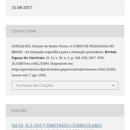
31-08-2017
COMO CITAR
GONÇALVES, Suzane da Rocha Vieira. O CURSO DE PEDAGOGIA NO
BRASIL : da formação específica para a formação generalista.
Revista
Espaço do Currículo
,
[S. l.]
, v. 10, n. 2, p. 244–258, 2017. DOI:
10.15687/rec.v10i2.35393. Disponível em:
https://periodicos.ufpb.br/index.php/rec/article/view/rec.v10i2.35393.
Acesso em: 7 ago. 2026.
Fomatos de Citação
EDIÇÃO
Vol.10, N.2 (2017) DIRETRIZES CURRICULARES