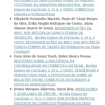
CULTURAIS DA AMAZÔNIA BRAGANTINA
,
Revista
Espaço do Currículo: v. 13 n. 1 (2020): CURRÍCULO:
criações e (re)insurgência
Elizabeth Fernandes Macedo, Paulo de Tássio Borges
da Silva, Érika Virgílio Rodrigues da Cunha, Adria
Simone Duarte de Souza,
RESSIGNIFICAÇÕES DA
BNCC NOS MÚLTIPLOS ESPAÇO-TEMPOS DE
TRADUÇÃO
,
Revista Espaço do Currículo: v. 18 n. 3
(2025): RESSIGNIFICAÇÕES DA BNCC NOS MÚLTIPLOS
ESPAÇO-TEMPOS DE TRADUÇÃO [Publicação em Fluxo
Contínuo]
Euza Alves de Souza Tesch, Helen Moura Pessoa,
REFLEXÕES SOBRE A INFLUÊNCIA DA
COLONIALIDADE NO CURRÍCULO ESCOLAR
,
Revista
Espaço do Currículo: v. 19 n. 2 (2026): TENDÊNCIAS E
PERSPECTIVAS PARA A INVESTIGAÇÃO SOBRE AS
RELAÇÕES ENTRE CURRÍCULOS INTEGRADOS E
ESCOLAS DEMOCRÁTICAS
Jéssica Marques Albernaz, Dayse Reis,
PROFESSORES
E AUXILIARES DE CRECHE
,
Revista Espaço do
Currículo: v. 16 n. 1 (2023): POR OUTROS PROJETOS
POLÍTICOS DE CURRÍCULO [Publicação em Fluxo