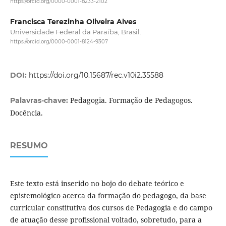
https://orcid.org/0000-0001-8233-2102
Francisca Terezinha Oliveira Alves
Universidade Federal da Paraíba, Brasil.
https://orcid.org/0000-0001-8124-9307
DOI:
https://doi.org/10.15687/rec.v10i2.35588
Pedagogia. Formação de Pedagogos.
Palavras-chave:
Docência.
RESUMO
Este texto está inserido no bojo do debate teórico e
epistemológico acerca da formação do pedagogo, da base
curricular constitutiva dos cursos de Pedagogia e do campo
de atuação desse profissional voltado, sobretudo, para a