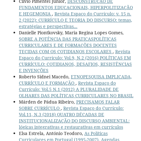
Clívio Pimentel Junior,
DESCONSTRUÇÃO DE
FUNDAMENTOS EDUCACIONAIS, HIPERPOLITIZAÇÃO
E HEGEMONIA
,
Revista Espaço do Currículo: v. 15 n.
2 (2022): CURRÍCULO E TEORIA DO DISCURSO: temas,
estratégias e perspectivas...
Danielle Piontkovsky, Maria Regina Lopes Gomes,
SOBRE A POTÊNCIA DAS PRATICASPOLÍTICAS
CURRICULARES E DE FORMAÇÕES DOCENTES
TECIDAS COM OS COTIDIANOS ESCOLARES
,
Revista
Espaço do Currículo: Vol.9, N.2 (2016) POLÍTICAS EM
CURRÍCULO: COTIDIANOS, DESAFIOS, RESISTÊNCIAS
E INVENÇÕES
Roberto Sidnei Macedo,
ETNOPESQUISA IMPLICADA,
CURRÍCULO E FORMAÇÃO
,
Revista Espaço do
Currículo: Vol.5 N.1 (2012) A PLURALIDADE DE
OLHARES DAS POLÍTICAS CURRICULARES NO BRASIL
Márden de Pádua Ribeiro,
PRECISAMOS FALAR
SOBRE CURRÍCULO
,
Revista Espaço do Currículo:
Vol.11, N.3 (2018) QUATRO DÉCADAS DE
INSTITUCIONALIZAÇÃO DO DISCURSO AMBIENTAL:
lógicas integrativas e restaurativas em currículos
Elsa Estrela, António Teodoro,
As Políticas
Curriculares em Portugal (1995-2007). Agendas