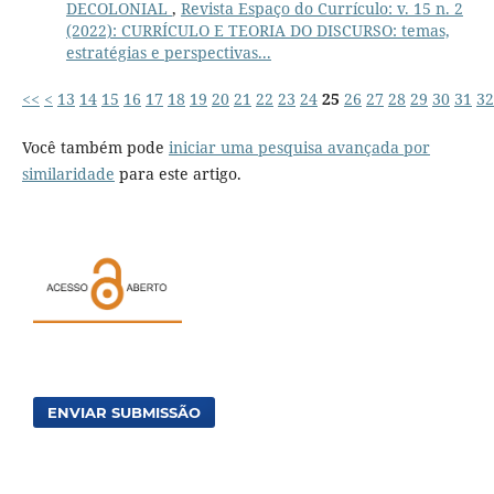
DECOLONIAL
,
Revista Espaço do Currículo: v. 15 n. 2
(2022): CURRÍCULO E TEORIA DO DISCURSO: temas,
estratégias e perspectivas...
<<
<
13
14
15
16
17
18
19
20
21
22
23
24
25
26
27
28
29
30
31
32
Você também pode
iniciar uma pesquisa avançada por
similaridade
para este artigo.
ENVIAR SUBMISSÃO