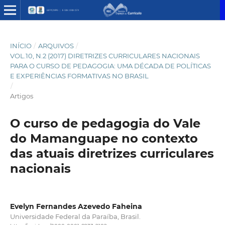
INÍCIO
/
ARQUIVOS
/
VOL.10, N.2 (2017) DIRETRIZES CURRICULARES NACIONAIS
PARA O CURSO DE PEDAGOGIA: UMA DÉCADA DE POLÍTICAS
E EXPERIÊNCIAS FORMATIVAS NO BRASIL
/
Artigos
O curso de pedagogia do Vale
do Mamanguape no contexto
das atuais diretrizes curriculares
nacionais
Evelyn Fernandes Azevedo Faheina
Universidade Federal da Paraíba, Brasil.