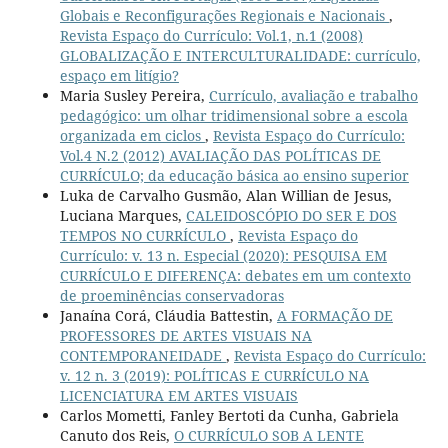
Globais e Reconfigurações Regionais e Nacionais
,
Revista Espaço do Currículo: Vol.1, n.1 (2008)
GLOBALIZAÇÃO E INTERCULTURALIDADE: currículo,
espaço em litígio?
Maria Susley Pereira,
Currículo, avaliação e trabalho
pedagógico: um olhar tridimensional sobre a escola
organizada em ciclos
,
Revista Espaço do Currículo:
Vol.4 N.2 (2012) AVALIAÇÃO DAS POLÍTICAS DE
CURRÍCULO; da educação básica ao ensino superior
Luka de Carvalho Gusmão, Alan Willian de Jesus,
Luciana Marques,
CALEIDOSCÓPIO DO SER E DOS
TEMPOS NO CURRÍCULO
,
Revista Espaço do
Currículo: v. 13 n. Especial (2020): PESQUISA EM
CURRÍCULO E DIFERENÇA: debates em um contexto
de proeminências conservadoras
Janaína Corá, Cláudia Battestin,
A FORMAÇÃO DE
PROFESSORES DE ARTES VISUAIS NA
CONTEMPORANEIDADE
,
Revista Espaço do Currículo:
v. 12 n. 3 (2019): POLÍTICAS E CURRÍCULO NA
LICENCIATURA EM ARTES VISUAIS
Carlos Mometti, Fanley Bertoti da Cunha, Gabriela
Canuto dos Reis,
O CURRÍCULO SOB A LENTE