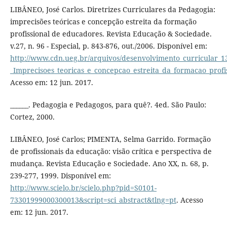
LIBÂNEO, José Carlos. Diretrizes Curriculares da Pedagogia:
imprecisões teóricas e concepção estreita da formação
profissional de educadores. Revista Educação & Sociedade.
v.27, n. 96 - Especial, p. 843-876, out./2006. Disponível em:
http://www.cdn.ueg.br/arquivos/desenvolvimento_curricular_1
_Imprecisoes_teoricas_e_concepcao_estreita_da_formacao_profi
Acesso em: 12 jun. 2017.
______. Pedagogia e Pedagogos, para quê?. 4ed. São Paulo:
Cortez, 2000.
LIBÂNEO, José Carlos; PIMENTA, Selma Garrido. Formação
de profissionais da educação: visão crítica e perspectiva de
mudança. Revista Educação e Sociedade. Ano XX, n. 68, p.
239-277, 1999. Disponível em:
http://www.scielo.br/scielo.php?pid=S0101-
73301999000300013&script=sci_abstract&tlng=pt
. Acesso
em: 12 jun. 2017.