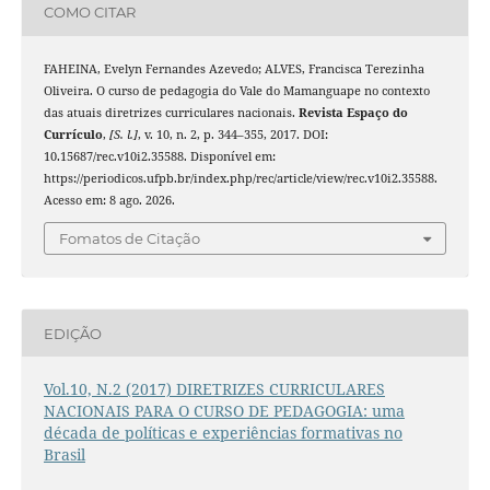
COMO CITAR
FAHEINA, Evelyn Fernandes Azevedo; ALVES, Francisca Terezinha
Oliveira. O curso de pedagogia do Vale do Mamanguape no contexto
das atuais diretrizes curriculares nacionais.
Revista Espaço do
Currículo
,
[S. l.]
, v. 10, n. 2, p. 344–355, 2017. DOI:
10.15687/rec.v10i2.35588. Disponível em:
https://periodicos.ufpb.br/index.php/rec/article/view/rec.v10i2.35588.
Acesso em: 8 ago. 2026.
Fomatos de Citação
EDIÇÃO
Vol.10, N.2 (2017) DIRETRIZES CURRICULARES
NACIONAIS PARA O CURSO DE PEDAGOGIA: uma
década de políticas e experiências formativas no
Brasil