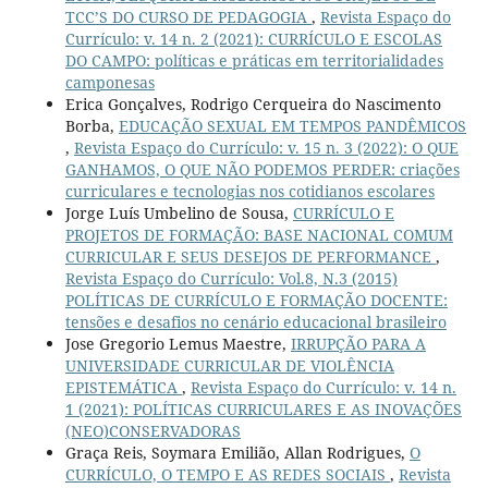
TCC’S DO CURSO DE PEDAGOGIA
,
Revista Espaço do
Currículo: v. 14 n. 2 (2021): CURRÍCULO E ESCOLAS
DO CAMPO: políticas e práticas em territorialidades
camponesas
Erica Gonçalves, Rodrigo Cerqueira do Nascimento
Borba,
EDUCAÇÃO SEXUAL EM TEMPOS PANDÊMICOS
,
Revista Espaço do Currículo: v. 15 n. 3 (2022): O QUE
GANHAMOS, O QUE NÃO PODEMOS PERDER: criações
curriculares e tecnologias nos cotidianos escolares
Jorge Luís Umbelino de Sousa,
CURRÍCULO E
PROJETOS DE FORMAÇÃO: BASE NACIONAL COMUM
CURRICULAR E SEUS DESEJOS DE PERFORMANCE
,
Revista Espaço do Currículo: Vol.8, N.3 (2015)
POLÍTICAS DE CURRÍCULO E FORMAÇÃO DOCENTE:
tensões e desafios no cenário educacional brasileiro
Jose Gregorio Lemus Maestre,
IRRUPÇÃO PARA A
UNIVERSIDADE CURRICULAR DE VIOLÊNCIA
EPISTEMÁTICA
,
Revista Espaço do Currículo: v. 14 n.
1 (2021): POLÍTICAS CURRICULARES E AS INOVAÇÕES
(NEO)CONSERVADORAS
Graça Reis, Soymara Emilião, Allan Rodrigues,
O
CURRÍCULO, O TEMPO E AS REDES SOCIAIS
,
Revista