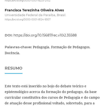
https://orcid.org/0000-0001-8233-2102
Francisca Terezinha Oliveira Alves
Universidade Federal da Paraíba, Brasil.
https://orcid.org/0000-0001-8124-9307
DOI:
https://doi.org/10.15687/rec.v10i2.35588
Pedagogia. Formação de Pedagogos.
Palavras-chave:
Docência.
RESUMO
Este texto está inserido no bojo do debate teórico e
epistemológico acerca da formação do pedagogo, da base
curricular constitutiva dos cursos de Pedagogia e do campo
de atuação desse profissional voltado, sobretudo, para a