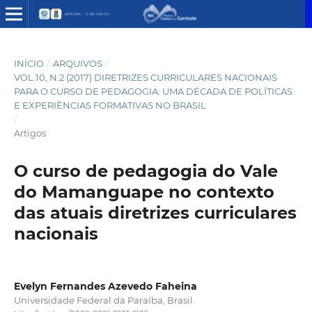
INÍCIO
/
ARQUIVOS
/
VOL.10, N.2 (2017) DIRETRIZES CURRICULARES NACIONAIS
PARA O CURSO DE PEDAGOGIA: UMA DÉCADA DE POLÍTICAS
E EXPERIÊNCIAS FORMATIVAS NO BRASIL
/
Artigos
O curso de pedagogia do Vale
do Mamanguape no contexto
das atuais diretrizes curriculares
nacionais
Evelyn Fernandes Azevedo Faheina
Universidade Federal da Paraíba, Brasil.