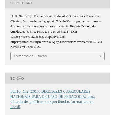
COMO CITAR
FAHEINA, Evelyn Fernandes Azevedo; ALVES, Francisca Terezinha
Oliveira. O curso de pedagogia do Vale do Mamanguape no contexto
das atuais diretrizes curriculares nacionais.
Revista Espaço do
Currículo
,
[S. l.]
, v. 10, n. 2, p. 344–355, 2017. DOI:
10.15687/rec.v10i2.35588. Disponível em:
https://periodicos.ufpb.br/index.php/rec/article/view/rec.v10i2.35588.
Acesso em: 6 ago. 2026.
Fomatos de Citação
EDIÇÃO
Vol.10, N.2 (2017) DIRETRIZES CURRICULARES
NACIONAIS PARA O CURSO DE PEDAGOGIA: uma
década de políticas e experiências formativas no
Brasil