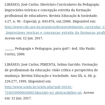
LIBÂNEO, José Carlos. Diretrizes Curriculares da Pedagogia:
imprecisões teóricas e concepção estreita da formação
profissional de educadores. Revista Educação & Sociedade.
v.27, n. 96 - Especial, p. 843-876, out./2006. Disponível em:
http://www.cdn.ueg.br/arquivos/desenvolvimento_curricular_1
_Imprecisoes_teoricas_e_concepcao_estreita_da_formacao_profi
Acesso em: 12 jun. 2017.
______. Pedagogia e Pedagogos, para quê?. 4ed. São Paulo:
Cortez, 2000.
LIBÂNEO, José Carlos; PIMENTA, Selma Garrido. Formação
de profissionais da educação: visão crítica e perspectiva de
mudança. Revista Educação e Sociedade. Ano XX, n. 68, p.
239-277, 1999. Disponível em:
http://www.scielo.br/scielo.php?pid=S0101-
73301999000300013&script=sci_abstract&tlng=pt
. Acesso
em: 12 jun. 2017.