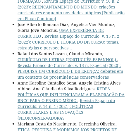
FORMAÇÃO
,
Revista Espaço do Currículo: v. 16 n. 2
(2023): REENCANTAMENTO DO MUNDO: criações
curriculares enquanto novidades utópicas [Publicação
em Fluxo Contínuo]
José Alberto Romana Díaz, Angélica Vier Munhoz,
Glòria Jové Monclús,
UMA EXPERIÊNCIA DE
CURRÍCULO
,
Revista Espaço do Currículo: v. 15 n. 2
(2022): CURRÍCULO E TEORIA DO DISCURSO: temas,
estratégias e perspectivas...
Rafael dos Santos Lazaro, Claudia Miranda,
CURRÍCULO DE LETRAS (PORTUGUÊS-ESPANHOL)
,
Revista Espaço do Currículo: v. 13 n. Especial (2020):
PESQUISA EM CURRÍCULO E DIFERENÇA: debates em
um contexto de proeminências conservadoras
Anne Karoline Cantalice Sena, Angela Cristina Alves
Albino, Ana Cláudia da Silva Rodrigues,
REDES
POLÍTICAS QUE INFLUENCIARAM A ELABORAÇÃO DA
BNCC PARA O ENSINO MÉDIO
,
Revista Espaço do
Currículo: v. 14 n. 1 (2021): POLÍTICAS
CURRICULARES E AS INOVAÇÕES
(NEO)CONSERVADORAS
Mariana Costa do Nascimento, Terezinha Oliveira,
ÉTICA, PESQUISA E MODISMOS NOS PROJETOS DE