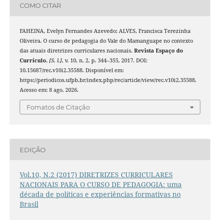
COMO CITAR
FAHEINA, Evelyn Fernandes Azevedo; ALVES, Francisca Terezinha
Oliveira. O curso de pedagogia do Vale do Mamanguape no contexto
das atuais diretrizes curriculares nacionais.
Revista Espaço do
Currículo
,
[S. l.]
, v. 10, n. 2, p. 344–355, 2017. DOI:
10.15687/rec.v10i2.35588. Disponível em:
https://periodicos.ufpb.br/index.php/rec/article/view/rec.v10i2.35588.
Acesso em: 8 ago. 2026.
Fomatos de Citação
EDIÇÃO
Vol.10, N.2 (2017) DIRETRIZES CURRICULARES
NACIONAIS PARA O CURSO DE PEDAGOGIA: uma
década de políticas e experiências formativas no
Brasil