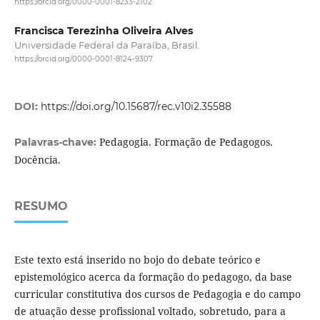
https://orcid.org/0000-0001-8233-2102
Francisca Terezinha Oliveira Alves
Universidade Federal da Paraíba, Brasil.
https://orcid.org/0000-0001-8124-9307
DOI:
https://doi.org/10.15687/rec.v10i2.35588
Pedagogia. Formação de Pedagogos.
Palavras-chave:
Docência.
RESUMO
Este texto está inserido no bojo do debate teórico e
epistemológico acerca da formação do pedagogo, da base
curricular constitutiva dos cursos de Pedagogia e do campo
de atuação desse profissional voltado, sobretudo, para a