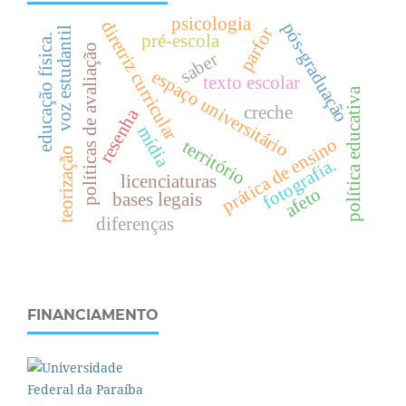
psicologia
diretriz curricular
pós-graduação
parfor
voz estudantil
pré-escola
.
políticas de avaliação
saber
espaço universitário
texto escolar
e
d
u
c
a
ç
ã
o
f
í
s
i
c
a
política educativa
creche
resenha
mídia
prática de ensino
território
teorização
fotografia.
licenciaturas
afeto
bases legais
diferenças
FINANCIAMENTO