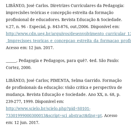
LIBÂNEO, José Carlos. Diretrizes Curriculares da Pedagogia:
imprecisões teóricas e concepção estreita da formação
profissional de educadores. Revista Educação & Sociedade.
v.27, n. 96 - Especial, p. 843-876, out./2006. Disponível em:
http://www.cdn.ueg.br/arquivos/desenvolvimento_curricular_1
_Imprecisoes_teoricas_e_concepcao_estreita_da_formacao_profi
Acesso em: 12 jun. 2017.
______. Pedagogia e Pedagogos, para quê?. 4ed. São Paulo:
Cortez, 2000.
LIBÂNEO, José Carlos; PIMENTA, Selma Garrido. Formação
de profissionais da educação: visão crítica e perspectiva de
mudança. Revista Educação e Sociedade. Ano XX, n. 68, p.
239-277, 1999. Disponível em:
http://www.scielo.br/scielo.php?pid=S0101-
73301999000300013&script=sci_abstract&tlng=pt
. Acesso
em: 12 jun. 2017.