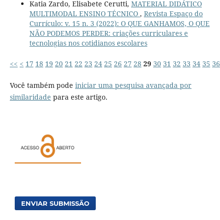
Katia Zardo, Elisabete Cerutti,
MATERIAL DIDÁTICO
MULTIMODAL ENSINO TÉCNICO
,
Revista Espaço do
Currículo: v. 15 n. 3 (2022): O QUE GANHAMOS, O QUE
NÃO PODEMOS PERDER: criações curriculares e
tecnologias nos cotidianos escolares
<<
<
17
18
19
20
21
22
23
24
25
26
27
28
29
30
31
32
33
34
35
36
Você também pode
iniciar uma pesquisa avançada por
similaridade
para este artigo.
ENVIAR SUBMISSÃO