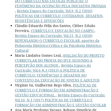
DO CURRÍCULO NAS ESCOLAS PÚBLICAS: O
FENÔMENO DA OCUPAÇÃO PELA INICIATIVA PRIVADA
,
Revista Espaço do Currículo: Vol.9, N.2 (2016)
POLÍTICAS EM CURRÍCULO: COTIDIANOS, DESAFIOS,
RESISTÊNCIAS E INVENÇÕES
Cláudio Eduardo Félix dos Santos, Cléber Eduão
Ferreira,
CURRÍCULO E EDUCAÇÃO NO CAMPO
,
Revista Espaço do Currículo: Vol.11, N.2 (2018)
REPENSANDO O CURRÍCULO ESCOLAR: aportes da
Pedagogia Histórico-Crítica e da Psicologia Histórico-
Cultural
Maria Lindalva Gomes Leal,
AVALIAÇÃO DO PROJETO
CURRICULAR DO PROEJA DO IFCE SEGUNDO A
PERCEPÇÃO DOS ALUNOS
,
Revista Espaço do
Currículo: Vol.6 N.3 (2013) A POLÍTICA DE
CURRÍCULO: TENDÊNCIAS E DESAFIOS NO
CONTEXTO DA EDUCAÇÃO DE JOVENS E ADULTOS
Virgínio Sá, Guilherme Rego Silva,
POLÍTICAS DE
CURRÍCULO E FORMAÇÃO EM ADMINISTRAÇÃO E
GESTÃO EDUCACIONAL
,
Revista Espaço do Currículo:
Vol.10, N.1 (2017) POLÍTICAS DE CURRÍCULO E
FORMAÇÃO EM ADMINISTRAÇÃO E GESTÃO ESCOLAR
Ana Maria Perdomo Varago, Robson Simplicio de