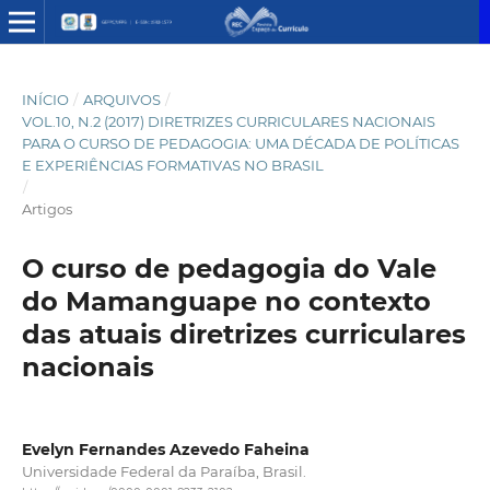
INÍCIO
/
ARQUIVOS
/
VOL.10, N.2 (2017) DIRETRIZES CURRICULARES NACIONAIS
PARA O CURSO DE PEDAGOGIA: UMA DÉCADA DE POLÍTICAS
E EXPERIÊNCIAS FORMATIVAS NO BRASIL
/
Artigos
O curso de pedagogia do Vale
do Mamanguape no contexto
das atuais diretrizes curriculares
nacionais
Evelyn Fernandes Azevedo Faheina
Universidade Federal da Paraíba, Brasil.