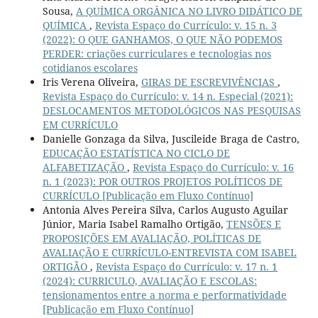
Sousa,
A QUÍMICA ORGÂNICA NO LIVRO DIDÁTICO DE
QUÍMICA
,
Revista Espaço do Currículo: v. 15 n. 3
(2022): O QUE GANHAMOS, O QUE NÃO PODEMOS
PERDER: criações curriculares e tecnologias nos
cotidianos escolares
Iris Verena Oliveira,
GIRAS DE ESCREVIVÊNCIAS
,
Revista Espaço do Currículo: v. 14 n. Especial (2021):
DESLOCAMENTOS METODOLÓGICOS NAS PESQUISAS
EM CURRÍCULO
Danielle Gonzaga da Silva, Juscileide Braga de Castro,
EDUCAÇÃO ESTATÍSTICA NO CICLO DE
ALFABETIZAÇÃO
,
Revista Espaço do Currículo: v. 16
n. 1 (2023): POR OUTROS PROJETOS POLÍTICOS DE
CURRÍCULO [Publicação em Fluxo Contínuo]
Antonia Alves Pereira Silva, Carlos Augusto Aguilar
Júnior, Maria Isabel Ramalho Ortigão,
TENSÕES E
PROPOSIÇÕES EM AVALIAÇÃO, POLÍTICAS DE
AVALIAÇÃO E CURRÍCULO-ENTREVISTA COM ISABEL
ORTIGÃO
,
Revista Espaço do Currículo: v. 17 n. 1
(2024): CURRICULO, AVALIAÇÃO E ESCOLAS:
tensionamentos entre a norma e performatividade
[Publicação em Fluxo Contínuo]