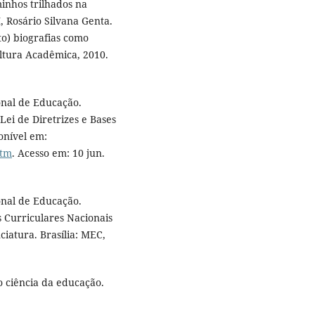
minhos trilhados na
, Rosário Silvana Genta.
to) biografias como
ltura Acadêmica, 2010.
onal de Educação.
ei de Diretrizes e Bases
onível em:
htm
. Acesso em: 10 jun.
onal de Educação.
s Curriculares Nacionais
iatura. Brasília: MEC,
 ciência da educação.