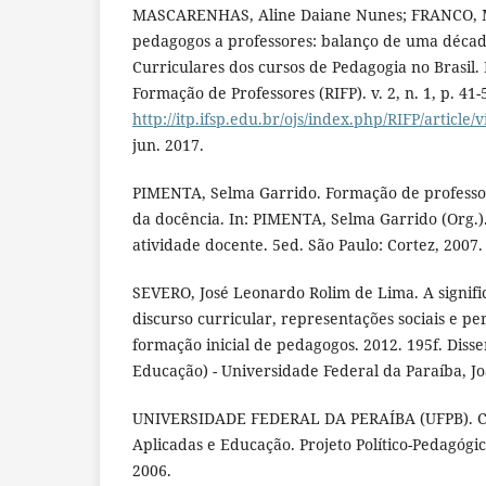
MASCARENHAS, Aline Daiane Nunes; FRANCO, M
pedagogos a professores: balanço de uma década
Curriculares dos cursos de Pedagogia no Brasil. 
Formação de Professores (RIFP). v. 2, n. 1, p. 41
http://itp.ifsp.edu.br/ojs/index.php/RIFP/article/
jun. 2017.
PIMENTA, Selma Garrido. Formação de professor
da docência. In: PIMENTA, Selma Garrido (Org.)
atividade docente. 5ed. São Paulo: Cortez, 2007.
SEVERO, José Leonardo Rolim de Lima. A signifi
discurso curricular, representações sociais e pe
formação inicial de pedagogos. 2012. 195f. Dis
Educação) - Universidade Federal da Paraíba, Jo
UNIVERSIDADE FEDERAL DA PERAÍBA (UFPB). Ce
Aplicadas e Educação. Projeto Político-Pedagógi
2006.