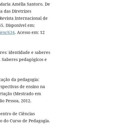
aria Amélia Santoro. De
 das Diretrizes
Revista Internacional de
-55. Disponível em:
view/634
. Acesso em: 12
es: identidade e saberes
. Saberes pedagógicos e
cação da pedagogia:
rspectivas de ensino na
sertação (Mestrado em
ão Pessoa, 2012.
ntro de Ciências
co do Curso de Pedagogia.