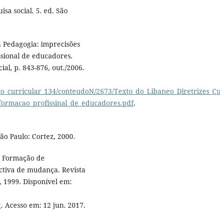
sa social. 5. ed. São
a Pedagogia: imprecisões
ssional de educadores.
ial, p. 843-876, out./2006.
o_curricular_134/conteudoN/2673/Texto_do_Libaneo_Diretrizes_Cu
_formacao_profissinal_de_educadores.pdf
.
ão Paulo: Cortez, 2000.
. Formação de
ectiva de mudança. Revista
, 1999. Disponível em:
t
. Acesso em: 12 jun. 2017.