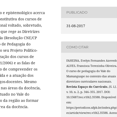
co e epistemológico acerca
PUBLICADO
nstitutiva dos cursos de
onal voltado, sobretudo,
31-08-2017
que rege as Diretrizes
ia (Resolução CNE/CP
so de Pedagogia do
COMO CITAR
 seu Projeto Político-
zação dos cursos de
FAHEINA, Evelyn Fernandes Azevedo
/2006) e as falas de
ALVES, Francisca Terezinha Oliveira
ivo de compreender os
O curso de pedagogia do Vale do
bida e a atuação dos
Mamanguape no contexto das atuais
gos-docentes. Mesmo
diretrizes curriculares nacionais.
Revista Espaço do Currículo
,
[S. l.]
,
 nas áreas da docência,
v. 10, n. 2, p. 344–355, 2017. DOI:
ituado no Vale do
10.15687/rec.v10i2.35588. Disponível
 da região ao formar
em:
rea da docência.
https://periodicos.ufpb.br/index.php/
ec/article/view/rec.v10i2.35588. Acess