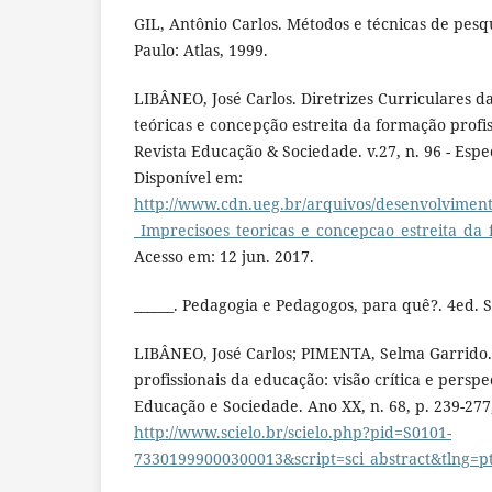
GIL, Antônio Carlos. Métodos e técnicas de pesqui
Paulo: Atlas, 1999.
LIBÂNEO, José Carlos. Diretrizes Curriculares d
teóricas e concepção estreita da formação profi
Revista Educação & Sociedade. v.27, n. 96 - Espec
Disponível em:
http://www.cdn.ueg.br/arquivos/desenvolviment
_Imprecisoes_teoricas_e_concepcao_estreita_da
Acesso em: 12 jun. 2017.
______. Pedagogia e Pedagogos, para quê?. 4ed. S
LIBÂNEO, José Carlos; PIMENTA, Selma Garrido
profissionais da educação: visão crítica e persp
Educação e Sociedade. Ano XX, n. 68, p. 239-277
http://www.scielo.br/scielo.php?pid=S0101-
73301999000300013&script=sci_abstract&tlng=p