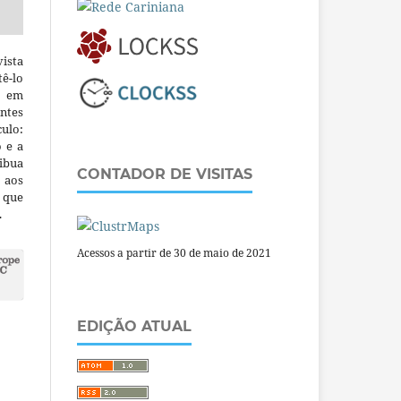
ista
ê-lo
m em
ntes
culo:
o e a
ibua
CONTADOR DE VISITAS
 aos
a que
.
Acessos a partir de 30 de maio de 2021
EDIÇÃO ATUAL