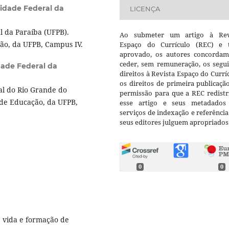
idade Federal da
LICENÇA
 da Paraíba (UFPB).
Ao submeter um artigo à Rev
ão, da UFPB, Campus IV.
Espaço do Currículo (REC) e t
aprovado, os autores concorda
ceder, sem remuneração, os segui
dade Federal da
direitos à Revista Espaço do Currí
os direitos de primeira publicaçã
l do Rio Grande do
permissão para que a REC redistr
 de Educação, da UFPB,
esse artigo e seus metadados
serviços de indexação e referênci
seus editores julguem apropriados
0
0
e vida e formação de