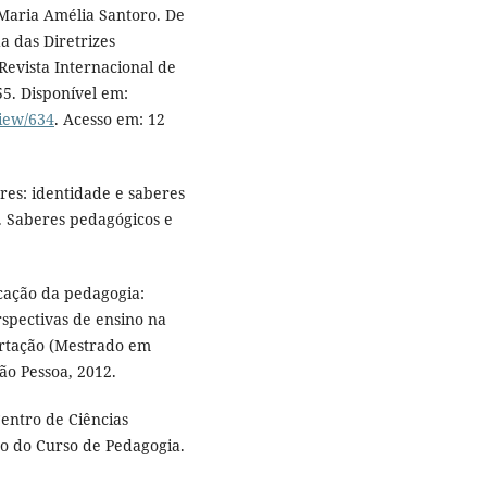
aria Amélia Santoro. De
 das Diretrizes
Revista Internacional de
-55. Disponível em:
view/634
. Acesso em: 12
es: identidade e saberes
. Saberes pedagógicos e
cação da pedagogia:
rspectivas de ensino na
sertação (Mestrado em
ão Pessoa, 2012.
ntro de Ciências
co do Curso de Pedagogia.