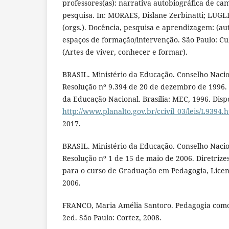
professores(as): narrativa autobiográfica de ca
pesquisa. In: MORAES, Dislane Zerbinatti; LUGLI
(orgs.). Docência, pesquisa e aprendizagem: (au
espaços de formação/intervenção. São Paulo: Cu
(Artes de viver, conhecer e formar).
BRASIL. Ministério da Educação. Conselho Naci
Resolução nº 9.394 de 20 de dezembro de 1996. L
da Educação Nacional. Brasília: MEC, 1996. Disp
http://www.planalto.gov.br/ccivil_03/leis/L9394.
2017.
BRASIL. Ministério da Educação. Conselho Naci
Resolução nº 1 de 15 de maio de 2006. Diretrize
para o curso de Graduação em Pedagogia, Licenc
2006.
FRANCO, Maria Amélia Santoro. Pedagogia como
2ed. São Paulo: Cortez, 2008.