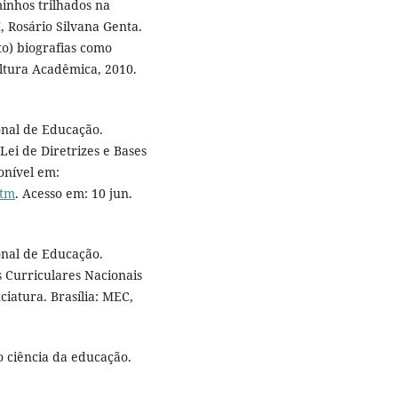
minhos trilhados na
, Rosário Silvana Genta.
to) biografias como
ltura Acadêmica, 2010.
onal de Educação.
ei de Diretrizes e Bases
onível em:
htm
. Acesso em: 10 jun.
onal de Educação.
s Curriculares Nacionais
iatura. Brasília: MEC,
 ciência da educação.