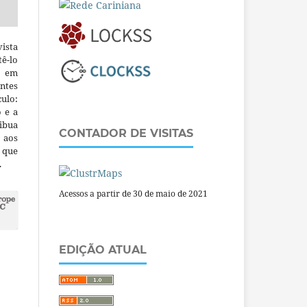
ista
ê-lo
m em
ntes
culo:
o e a
ibua
CONTADOR DE VISITAS
 aos
a que
.
Acessos a partir de 30 de maio de 2021
EDIÇÃO ATUAL