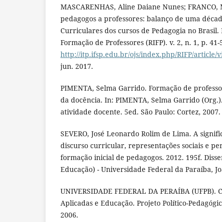
MASCARENHAS, Aline Daiane Nunes; FRANCO, M
pedagogos a professores: balanço de uma década
Curriculares dos cursos de Pedagogia no Brasil. 
Formação de Professores (RIFP). v. 2, n. 1, p. 41
http://itp.ifsp.edu.br/ojs/index.php/RIFP/article/
jun. 2017.
PIMENTA, Selma Garrido. Formação de professor
da docência. In: PIMENTA, Selma Garrido (Org.)
atividade docente. 5ed. São Paulo: Cortez, 2007.
SEVERO, José Leonardo Rolim de Lima. A signifi
discurso curricular, representações sociais e pe
formação inicial de pedagogos. 2012. 195f. Dis
Educação) - Universidade Federal da Paraíba, Jo
UNIVERSIDADE FEDERAL DA PERAÍBA (UFPB). Ce
Aplicadas e Educação. Projeto Político-Pedagógi
2006.