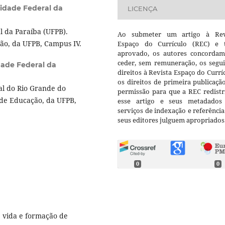
idade Federal da
LICENÇA
 da Paraíba (UFPB).
Ao submeter um artigo à Rev
ão, da UFPB, Campus IV.
Espaço do Currículo (REC) e t
aprovado, os autores concorda
ceder, sem remuneração, os segui
dade Federal da
direitos à Revista Espaço do Currí
os direitos de primeira publicaçã
l do Rio Grande do
permissão para que a REC redistr
 de Educação, da UFPB,
esse artigo e seus metadados
serviços de indexação e referênci
seus editores julguem apropriados
0
0
e vida e formação de