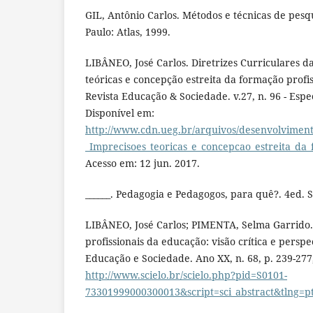
GIL, Antônio Carlos. Métodos e técnicas de pesqui
Paulo: Atlas, 1999.
LIBÂNEO, José Carlos. Diretrizes Curriculares d
teóricas e concepção estreita da formação profi
Revista Educação & Sociedade. v.27, n. 96 - Espec
Disponível em:
http://www.cdn.ueg.br/arquivos/desenvolviment
_Imprecisoes_teoricas_e_concepcao_estreita_da
Acesso em: 12 jun. 2017.
______. Pedagogia e Pedagogos, para quê?. 4ed. S
LIBÂNEO, José Carlos; PIMENTA, Selma Garrido
profissionais da educação: visão crítica e persp
Educação e Sociedade. Ano XX, n. 68, p. 239-277
http://www.scielo.br/scielo.php?pid=S0101-
73301999000300013&script=sci_abstract&tlng=p