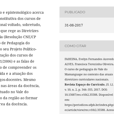
co e epistemológico acerca
PUBLICADO
nstitutiva dos cursos de
onal voltado, sobretudo,
31-08-2017
que rege as Diretrizes
ia (Resolução CNE/CP
so de Pedagogia do
COMO CITAR
 seu Projeto Político-
zação dos cursos de
FAHEINA, Evelyn Fernandes Azevedo
/2006) e as falas de
ALVES, Francisca Terezinha Oliveira
ivo de compreender os
O curso de pedagogia do Vale do
bida e a atuação dos
Mamanguape no contexto das atuais
gos-docentes. Mesmo
diretrizes curriculares nacionais.
Revista Espaço do Currículo
,
[S. l.]
,
 nas áreas da docência,
v. 10, n. 2, p. 344–355, 2017. DOI:
ituado no Vale do
10.15687/rec.v10i2.35588. Disponível
 da região ao formar
em:
rea da docência.
https://periodicos.ufpb.br/index.php/
ec/article/view/rec.v10i2.35588. Acess