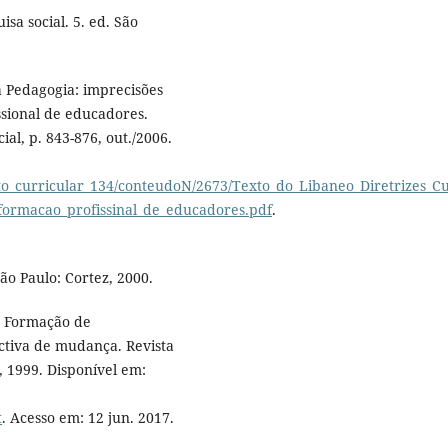
sa social. 5. ed. São
a Pedagogia: imprecisões
ssional de educadores.
ial, p. 843-876, out./2006.
o_curricular_134/conteudoN/2673/Texto_do_Libaneo_Diretrizes_Cu
_formacao_profissinal_de_educadores.pdf
.
ão Paulo: Cortez, 2000.
. Formação de
ectiva de mudança. Revista
, 1999. Disponível em:
t
. Acesso em: 12 jun. 2017.