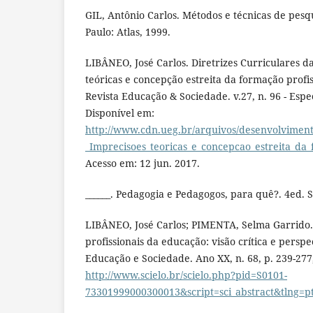
GIL, Antônio Carlos. Métodos e técnicas de pesqui
Paulo: Atlas, 1999.
LIBÂNEO, José Carlos. Diretrizes Curriculares d
teóricas e concepção estreita da formação profi
Revista Educação & Sociedade. v.27, n. 96 - Espec
Disponível em:
http://www.cdn.ueg.br/arquivos/desenvolviment
_Imprecisoes_teoricas_e_concepcao_estreita_da
Acesso em: 12 jun. 2017.
______. Pedagogia e Pedagogos, para quê?. 4ed. S
LIBÂNEO, José Carlos; PIMENTA, Selma Garrido
profissionais da educação: visão crítica e persp
Educação e Sociedade. Ano XX, n. 68, p. 239-277
http://www.scielo.br/scielo.php?pid=S0101-
73301999000300013&script=sci_abstract&tlng=p