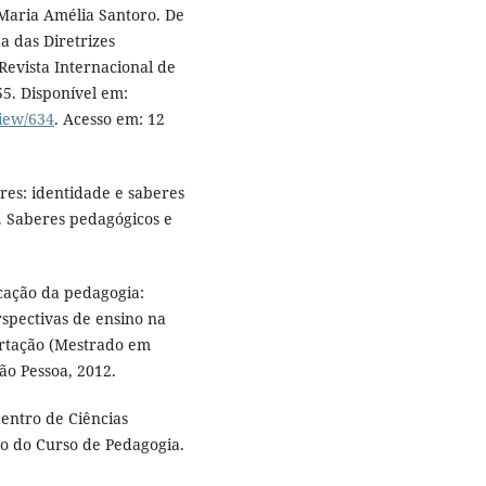
aria Amélia Santoro. De
 das Diretrizes
Revista Internacional de
-55. Disponível em:
view/634
. Acesso em: 12
es: identidade e saberes
. Saberes pedagógicos e
cação da pedagogia:
rspectivas de ensino na
sertação (Mestrado em
ão Pessoa, 2012.
ntro de Ciências
co do Curso de Pedagogia.