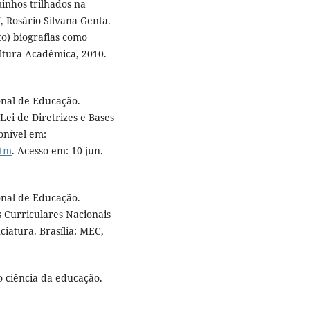
minhos trilhados na
, Rosário Silvana Genta.
to) biografias como
ltura Acadêmica, 2010.
onal de Educação.
ei de Diretrizes e Bases
onível em:
htm
. Acesso em: 10 jun.
onal de Educação.
s Curriculares Nacionais
iatura. Brasília: MEC,
 ciência da educação.