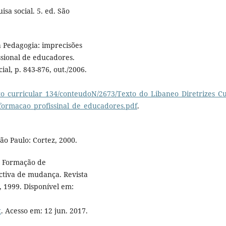
sa social. 5. ed. São
a Pedagogia: imprecisões
ssional de educadores.
ial, p. 843-876, out./2006.
o_curricular_134/conteudoN/2673/Texto_do_Libaneo_Diretrizes_Cu
_formacao_profissinal_de_educadores.pdf
.
ão Paulo: Cortez, 2000.
. Formação de
ectiva de mudança. Revista
, 1999. Disponível em:
t
. Acesso em: 12 jun. 2017.