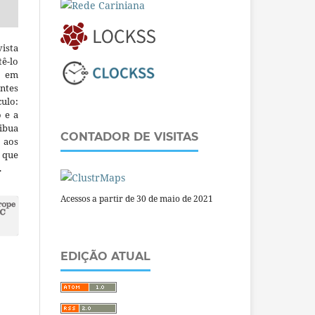
ista
ê-lo
m em
ntes
culo:
o e a
ibua
CONTADOR DE VISITAS
 aos
a que
.
Acessos a partir de 30 de maio de 2021
EDIÇÃO ATUAL