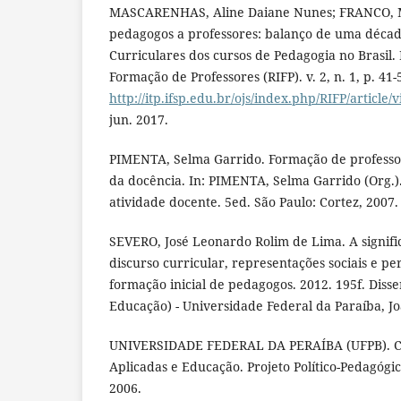
MASCARENHAS, Aline Daiane Nunes; FRANCO, M
pedagogos a professores: balanço de uma década
Curriculares dos cursos de Pedagogia no Brasil. 
Formação de Professores (RIFP). v. 2, n. 1, p. 41
http://itp.ifsp.edu.br/ojs/index.php/RIFP/article/
jun. 2017.
PIMENTA, Selma Garrido. Formação de professor
da docência. In: PIMENTA, Selma Garrido (Org.)
atividade docente. 5ed. São Paulo: Cortez, 2007.
SEVERO, José Leonardo Rolim de Lima. A signifi
discurso curricular, representações sociais e pe
formação inicial de pedagogos. 2012. 195f. Dis
Educação) - Universidade Federal da Paraíba, Jo
UNIVERSIDADE FEDERAL DA PERAÍBA (UFPB). Ce
Aplicadas e Educação. Projeto Político-Pedagógi
2006.