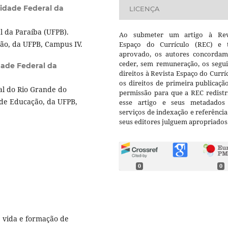
idade Federal da
LICENÇA
 da Paraíba (UFPB).
Ao submeter um artigo à Rev
ão, da UFPB, Campus IV.
Espaço do Currículo (REC) e t
aprovado, os autores concorda
ceder, sem remuneração, os segui
dade Federal da
direitos à Revista Espaço do Currí
os direitos de primeira publicaçã
l do Rio Grande do
permissão para que a REC redistr
 de Educação, da UFPB,
esse artigo e seus metadados
serviços de indexação e referênci
seus editores julguem apropriados
0
0
e vida e formação de