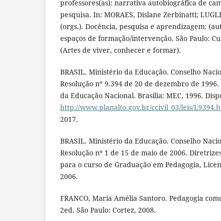
professores(as): narrativa autobiográfica de ca
pesquisa. In: MORAES, Dislane Zerbinatti; LUGLI
(orgs.). Docência, pesquisa e aprendizagem: (au
espaços de formação/intervenção. São Paulo: Cu
(Artes de viver, conhecer e formar).
BRASIL. Ministério da Educação. Conselho Naci
Resolução nº 9.394 de 20 de dezembro de 1996. L
da Educação Nacional. Brasília: MEC, 1996. Disp
http://www.planalto.gov.br/ccivil_03/leis/L9394.
2017.
BRASIL. Ministério da Educação. Conselho Naci
Resolução nº 1 de 15 de maio de 2006. Diretrize
para o curso de Graduação em Pedagogia, Licenc
2006.
FRANCO, Maria Amélia Santoro. Pedagogia como
2ed. São Paulo: Cortez, 2008.