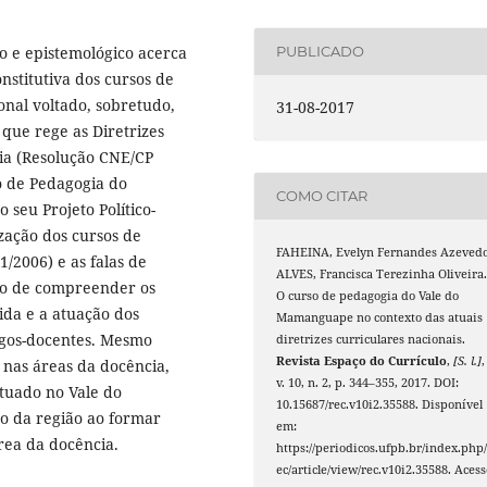
co e epistemológico acerca
PUBLICADO
nstitutiva dos cursos de
onal voltado, sobretudo,
31-08-2017
que rege as Diretrizes
ia (Resolução CNE/CP
so de Pedagogia do
COMO CITAR
 seu Projeto Político-
zação dos cursos de
FAHEINA, Evelyn Fernandes Azevedo
/2006) e as falas de
ALVES, Francisca Terezinha Oliveira
ivo de compreender os
O curso de pedagogia do Vale do
bida e a atuação dos
Mamanguape no contexto das atuais
gos-docentes. Mesmo
diretrizes curriculares nacionais.
Revista Espaço do Currículo
,
[S. l.]
,
 nas áreas da docência,
v. 10, n. 2, p. 344–355, 2017. DOI:
ituado no Vale do
10.15687/rec.v10i2.35588. Disponível
 da região ao formar
em:
rea da docência.
https://periodicos.ufpb.br/index.php/
ec/article/view/rec.v10i2.35588. Acess