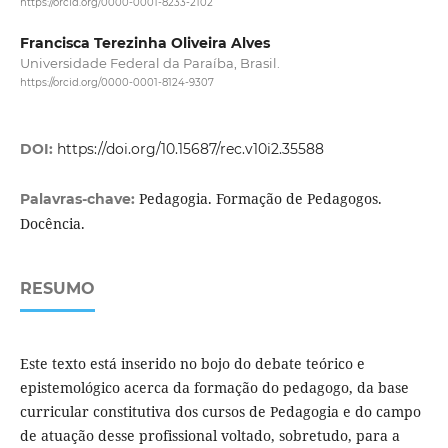
https://orcid.org/0000-0001-8233-2102
Francisca Terezinha Oliveira Alves
Universidade Federal da Paraíba, Brasil.
https://orcid.org/0000-0001-8124-9307
DOI:
https://doi.org/10.15687/rec.v10i2.35588
Pedagogia. Formação de Pedagogos.
Palavras-chave:
Docência.
RESUMO
Este texto está inserido no bojo do debate teórico e
epistemológico acerca da formação do pedagogo, da base
curricular constitutiva dos cursos de Pedagogia e do campo
de atuação desse profissional voltado, sobretudo, para a