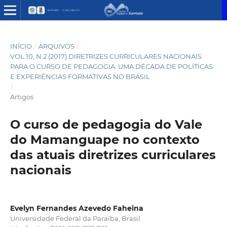
INÍCIO
/
ARQUIVOS
/
VOL.10, N.2 (2017) DIRETRIZES CURRICULARES NACIONAIS
PARA O CURSO DE PEDAGOGIA: UMA DÉCADA DE POLÍTICAS
E EXPERIÊNCIAS FORMATIVAS NO BRASIL
/
Artigos
O curso de pedagogia do Vale
do Mamanguape no contexto
das atuais diretrizes curriculares
nacionais
Evelyn Fernandes Azevedo Faheina
Universidade Federal da Paraíba, Brasil.