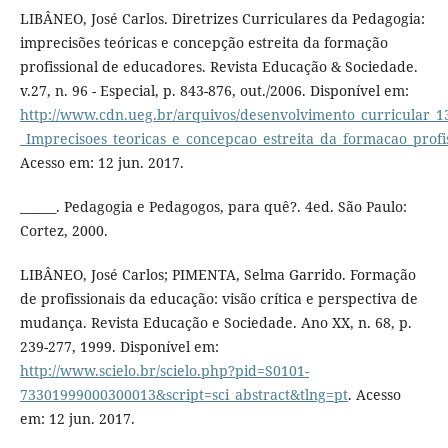
LIBÂNEO, José Carlos. Diretrizes Curriculares da Pedagogia:
imprecisões teóricas e concepção estreita da formação
profissional de educadores. Revista Educação & Sociedade.
v.27, n. 96 - Especial, p. 843-876, out./2006. Disponível em:
http://www.cdn.ueg.br/arquivos/desenvolvimento_curricular_1
_Imprecisoes_teoricas_e_concepcao_estreita_da_formacao_profi
Acesso em: 12 jun. 2017.
______. Pedagogia e Pedagogos, para quê?. 4ed. São Paulo:
Cortez, 2000.
LIBÂNEO, José Carlos; PIMENTA, Selma Garrido. Formação
de profissionais da educação: visão crítica e perspectiva de
mudança. Revista Educação e Sociedade. Ano XX, n. 68, p.
239-277, 1999. Disponível em:
http://www.scielo.br/scielo.php?pid=S0101-
73301999000300013&script=sci_abstract&tlng=pt
. Acesso
em: 12 jun. 2017.