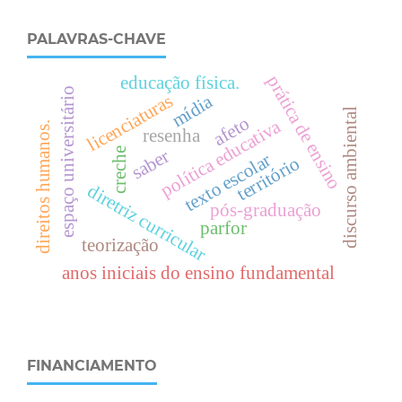
PALAVRAS-CHAVE
prática de ensino
educação física.
espaço universitário
licenciaturas
mídia
discurso ambiental
afeto
política educativa
.
resenha
saber
creche
texto escolar
território
diretriz curricular
d
i
r
e
i
t
o
s
h
u
m
a
n
o
s
pós-graduação
parfor
teorização
anos iniciais do ensino fundamental
FINANCIAMENTO