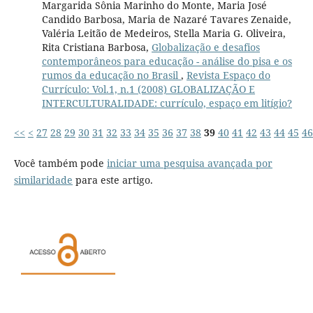
Margarida Sônia Marinho do Monte, Maria José
Candido Barbosa, Maria de Nazaré Tavares Zenaide,
Valéria Leitão de Medeiros, Stella Maria G. Oliveira,
Rita Cristiana Barbosa,
Globalização e desafios
contemporâneos para educação - análise do pisa e os
rumos da educação no Brasil
,
Revista Espaço do
Currículo: Vol.1, n.1 (2008) GLOBALIZAÇÃO E
INTERCULTURALIDADE: currículo, espaço em litígio?
<<
<
27
28
29
30
31
32
33
34
35
36
37
38
39
40
41
42
43
44
45
46
Você também pode
iniciar uma pesquisa avançada por
similaridade
para este artigo.