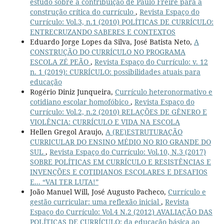
estudo sobre a contribuição de Paulo Freire para a
construção crítica do currículo
,
Revista Espaço do
Currículo: Vol.3, n.1 (2010) POLÍTICAS DE CURRÍCULO:
ENTRECRUZANDO SABERES E CONTEXTOS
Eduardo Jorge Lopes da Silva, José Batista Neto,
A
CONSTRUÇÃO DO CURRÍCULO NO PROGRAMA
ESCOLA ZÉ PEÃO
,
Revista Espaço do Currículo: v. 12
n. 1 (2019): CURRÍCULO: possibilidades atuais para
educação
Rogério Diniz Junqueira,
Currículo heteronormativo e
cotidiano escolar homofóbico
,
Revista Espaço do
Currículo: Vol.2, n.2 (2010) RELAÇÕES DE GÊNERO E
VIOLÊNCIA: CURRÍCULO E VIDA NA ESCOLA
Hellen Gregol Araujo,
A (RE)ESTRUTURAÇÃO
CURRICULAR DO ENSINO MÉDIO NO RIO GRANDE DO
SUL
,
Revista Espaço do Currículo: Vol.10, N.3 (2017)
SOBRE POLÍTICAS EM CURRÍCULO E RESISTÊNCIAS E
INVENÇÕES E COTIDIANOS ESCOLARES E DESAFIOS
E... “VAI TER LUTA!”
João Manuel Will, José Augusto Pacheco,
Currículo e
gestão curricular: uma reflexão inicial
,
Revista
Espaço do Currículo: Vol.4 N.2 (2012) AVALIAÇÃO DAS
POLÍTICAS DE CURRÍCULO; da educação básica ao