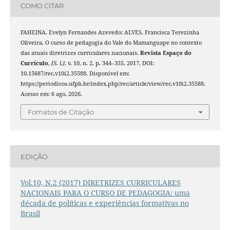
COMO CITAR
FAHEINA, Evelyn Fernandes Azevedo; ALVES, Francisca Terezinha
Oliveira. O curso de pedagogia do Vale do Mamanguape no contexto
das atuais diretrizes curriculares nacionais.
Revista Espaço do
Currículo
,
[S. l.]
, v. 10, n. 2, p. 344–355, 2017. DOI:
10.15687/rec.v10i2.35588. Disponível em:
https://periodicos.ufpb.br/index.php/rec/article/view/rec.v10i2.35588.
Acesso em: 6 ago. 2026.
Fomatos de Citação
EDIÇÃO
Vol.10, N.2 (2017) DIRETRIZES CURRICULARES
NACIONAIS PARA O CURSO DE PEDAGOGIA: uma
década de políticas e experiências formativas no
Brasil