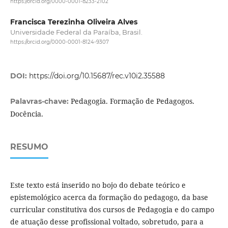
https://orcid.org/0000-0001-8233-2102
Francisca Terezinha Oliveira Alves
Universidade Federal da Paraíba, Brasil.
https://orcid.org/0000-0001-8124-9307
DOI:
https://doi.org/10.15687/rec.v10i2.35588
Pedagogia. Formação de Pedagogos.
Palavras-chave:
Docência.
RESUMO
Este texto está inserido no bojo do debate teórico e
epistemológico acerca da formação do pedagogo, da base
curricular constitutiva dos cursos de Pedagogia e do campo
de atuação desse profissional voltado, sobretudo, para a