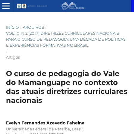
INÍCIO
/
ARQUIVOS
/
VOL.10, N.2 (2017) DIRETRIZES CURRICULARES NACIONAIS
PARA O CURSO DE PEDAGOGIA: UMA DÉCADA DE POLÍTICAS
E EXPERIÊNCIAS FORMATIVAS NO BRASIL
/
Artigos
O curso de pedagogia do Vale
do Mamanguape no contexto
das atuais diretrizes curriculares
nacionais
Evelyn Fernandes Azevedo Faheina
Universidade Federal da Paraíba, Brasil.