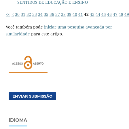
SENTIDOS DE EDUCAÇÃO E ENSINO
<<
<
30
31
32
33
34
35
36
37
38
39
40
41
42
43
44
45
46
47
48
49
Você também pode
iniciar uma pesquisa avançada por
similaridade
para este artigo.
ENVIAR SUBMISSÃO
IDIOMA