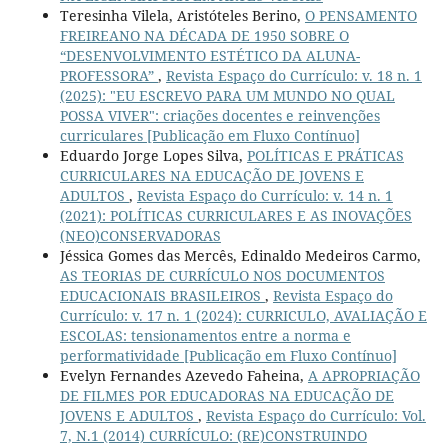
Teresinha Vilela, Aristóteles Berino,
O PENSAMENTO
FREIREANO NA DÉCADA DE 1950 SOBRE O
“DESENVOLVIMENTO ESTÉTICO DA ALUNA-
PROFESSORA”
,
Revista Espaço do Currículo: v. 18 n. 1
(2025): "EU ESCREVO PARA UM MUNDO NO QUAL
POSSA VIVER": criações docentes e reinvenções
curriculares [Publicação em Fluxo Contínuo]
Eduardo Jorge Lopes Silva,
POLÍTICAS E PRÁTICAS
CURRICULARES NA EDUCAÇÃO DE JOVENS E
ADULTOS
,
Revista Espaço do Currículo: v. 14 n. 1
(2021): POLÍTICAS CURRICULARES E AS INOVAÇÕES
(NEO)CONSERVADORAS
Jéssica Gomes das Mercês, Edinaldo Medeiros Carmo,
AS TEORIAS DE CURRÍCULO NOS DOCUMENTOS
EDUCACIONAIS BRASILEIROS
,
Revista Espaço do
Currículo: v. 17 n. 1 (2024): CURRICULO, AVALIAÇÃO E
ESCOLAS: tensionamentos entre a norma e
performatividade [Publicação em Fluxo Contínuo]
Evelyn Fernandes Azevedo Faheina,
A APROPRIAÇÃO
DE FILMES POR EDUCADORAS NA EDUCAÇÃO DE
JOVENS E ADULTOS
,
Revista Espaço do Currículo: Vol.
7, N.1 (2014) CURRÍCULO: (RE)CONSTRUINDO