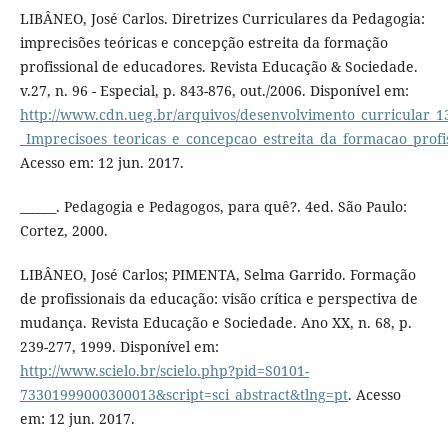
LIBÂNEO, José Carlos. Diretrizes Curriculares da Pedagogia:
imprecisões teóricas e concepção estreita da formação
profissional de educadores. Revista Educação & Sociedade.
v.27, n. 96 - Especial, p. 843-876, out./2006. Disponível em:
http://www.cdn.ueg.br/arquivos/desenvolvimento_curricular_1
_Imprecisoes_teoricas_e_concepcao_estreita_da_formacao_profi
Acesso em: 12 jun. 2017.
______. Pedagogia e Pedagogos, para quê?. 4ed. São Paulo:
Cortez, 2000.
LIBÂNEO, José Carlos; PIMENTA, Selma Garrido. Formação
de profissionais da educação: visão crítica e perspectiva de
mudança. Revista Educação e Sociedade. Ano XX, n. 68, p.
239-277, 1999. Disponível em:
http://www.scielo.br/scielo.php?pid=S0101-
73301999000300013&script=sci_abstract&tlng=pt
. Acesso
em: 12 jun. 2017.